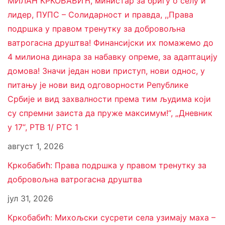
МИЛАН КРКОБАБИЋ, министар за бригу о селу и
лидер, ПУПС – Солидарност и правда, ,,Права
подршка у правом тренутку за добровољна
ватрогасна друштва! Финансијски их помажемо до
4 милиона динара за набавку опреме, за адаптацију
домова! Значи један нови приступ, нови однос, у
питању је нови вид одговорности Републике
Србије и вид захвалности према тим људима који
су спремни заиста да пруже максимум!“, „Дневник
у 17“, РТВ 1/ РТС 1
август 1, 2026
Кркобабић: Права подршка у правом тренутку за
добровољна ватрогасна друштва
јул 31, 2026
Кркобабић: Михољски сусрети села узимају маха –