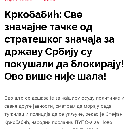
Кркобабић: Све
значајне тачке од
стратешког значаја за
државу Србију су
покушали да блокирају!
Ово више није шала!
Ово што се дешава је за најширу осуду политичке и
сваке друге јавности, сматрам да морају сада
тужилац и полиција да се укључе, рекао је Стефан
Кркобабић, народни посланик ПУПС-а за Ново