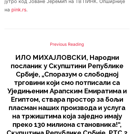
јутро код Јоване Јеремић на ТВ ПИНК. Опширније
на
pink.rs
.
Previous Reading
ИЛО МИХАЈЛОВСКИ, Народни
посланик у Скупштини Републике
Србије, „Споразум о слободној
трговини који смо потписали са
Уједињеним Арапским Емиратима и
Египтом, ствара простор за бољи
пласман наших производа и услуга
на тржиштима која заједно имају
преко 130 милиона становника!“,
Скупштина Републике Србије, РТС 2