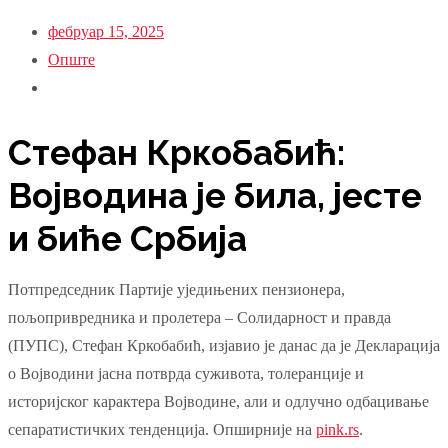
фебруар 15, 2025
Опште
Стефан Кркобабић:
Војводина је била, јесте
и биће Србија
Потпредседник Партије уједињених пензионера,
пољопривредника и пролетера – Солидарност и правда
(ПУПС), Стефан Кркобабић, изјавио је данас да је Декларација
о Војводини јасна потврда суживота, толеранције и
историјског карактера Војводине, али и одлучно одбацивање
сепаратистичких тенденција. Опширније на
pink.rs
.