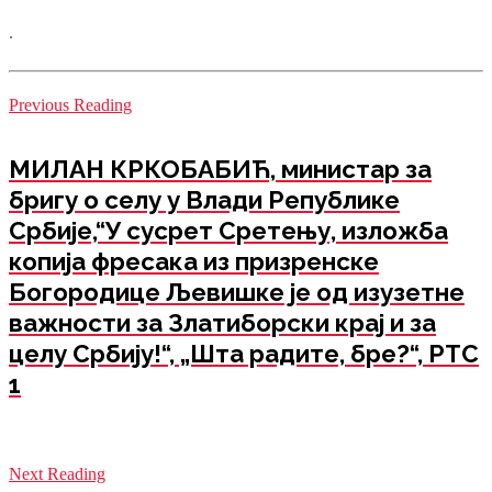
.
Previous Reading
МИЛАН КРКОБАБИЋ, министар за
бригу о селу у Влади Републике
Србије,“У сусрет Сретењу, изложба
копија фресака из призренске
Богородице Љевишке је од изузетне
важности за Златиборски крај и за
целу Србију!“, „Шта радите, бре?“, РТС
1
Next Reading