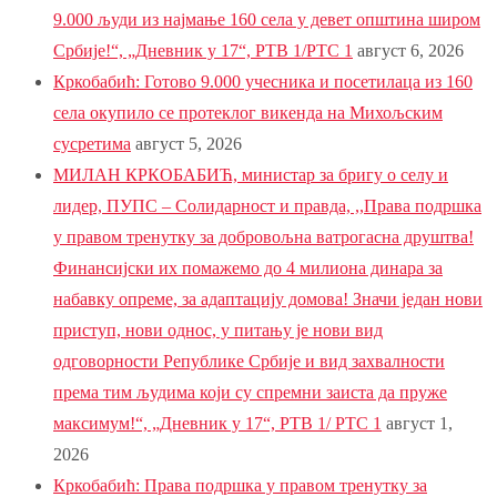
9.000 људи из најмање 160 села у девет општина широм
Србије!“, „Дневник у 17“, РТВ 1/РТС 1
август 6, 2026
Кркобабић: Готово 9.000 учесника и посетилаца из 160
села окупило се протеклог викенда на Михољским
сусретима
август 5, 2026
МИЛАН КРКОБАБИЋ, министар за бригу о селу и
лидер, ПУПС – Солидарност и правда, ,,Права подршка
у правом тренутку за добровољна ватрогасна друштва!
Финансијски их помажемо до 4 милиона динара за
набавку опреме, за адаптацију домова! Значи један нови
приступ, нови однос, у питању је нови вид
одговорности Републике Србије и вид захвалности
према тим људима који су спремни заиста да пруже
максимум!“, „Дневник у 17“, РТВ 1/ РТС 1
август 1,
2026
Кркобабић: Права подршка у правом тренутку за