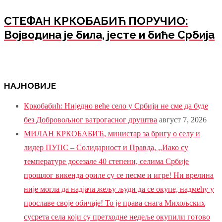
СТЕФАН КРКОБАБИЋ ПОРУЧИО:
Војводина је била, јесте и биће Србија
НАЈНОВИЈЕ
Кркобабић: Ниједно веће село у Србији не сме да буде
без Добровољног ватрогасног друштва
август 7, 2026
МИЛАН КРКОБАБИЋ, министар за бригу о селу и
лидер ПУПС – Солидарност и Правда, ,,Иако су
температуре досезале 40 степени, селима Србије
прошлог викенда ориле су се песме и игре! Ни врелина
није могла да надјача жељу људи да се окупе, надмећу у
прославе своје обичаје! То је права снага Михољских
сусрета села који су претходне недеље окупили готово