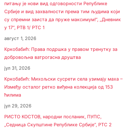
питању је нови вид одговорности Републике
Србије и вид захвалности према тим људима који
су спремни заиста да пруже максимум!“, „Дневник
у 17“, РТВ 1/ РТС 1
август 1, 2026
Кркобабић: Права подршка у правом тренутку за
добровољна ватрогасна друштва
јул 31, 2026
Кркобабић: Михољски сусрети села узимају маха –
Између осталог ретко виђена колекција од 153
ћилима
јул 29, 2026
РИСТО КОСТОВ, народни посланик, ПУПС,
„Седница Скупштине Републике Србије“, РТС 2