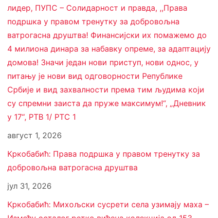
лидер, ПУПС – Солидарност и правда, ,,Права
подршка у правом тренутку за добровољна
ватрогасна друштва! Финансијски их помажемо до
4 милиона динара за набавку опреме, за адаптацију
домова! Значи један нови приступ, нови однос, у
питању је нови вид одговорности Републике
Србије и вид захвалности према тим људима који
су спремни заиста да пруже максимум!“, „Дневник
у 17“, РТВ 1/ РТС 1
август 1, 2026
Кркобабић: Права подршка у правом тренутку за
добровољна ватрогасна друштва
јул 31, 2026
Кркобабић: Михољски сусрети села узимају маха –
Између осталог ретко виђена колекција од 153