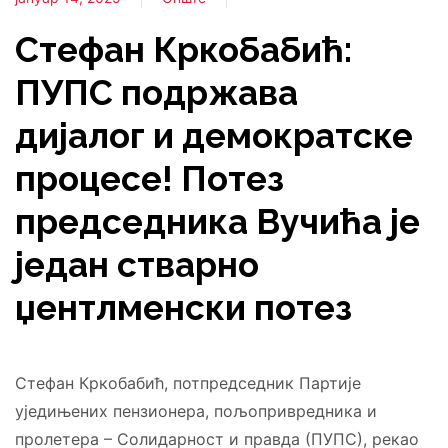
Стефан Кркобабић:
ПУПС подржава
дијалог и демократске
процесе! Потез
председника Вучића је
један стварно
џентлменски потез
Стефан Кркобабић, потпредседник Партије
уједињених пензионера, пољопривредника и
пролетера – Солидарност и правда (ПУПС), рекао