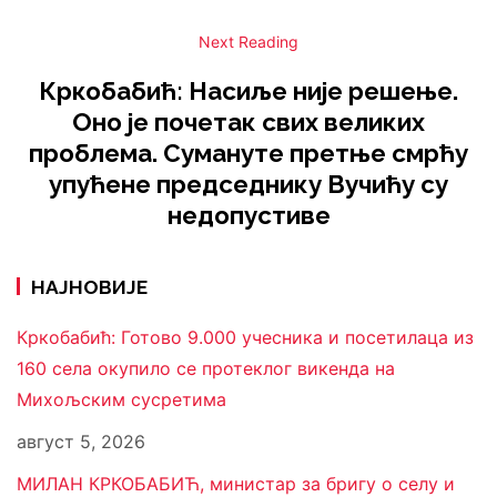
Next Reading
Кркобабић: Насиље није решење.
Оно је почетак свих великих
проблема. Сумануте претње смрћу
упућене председнику Вучићу су
недопустиве
НАЈНОВИЈЕ
Кркобабић: Готово 9.000 учесника и посетилаца из
160 села окупило се протеклог викенда на
Михољским сусретима
август 5, 2026
МИЛАН КРКОБАБИЋ, министар за бригу о селу и