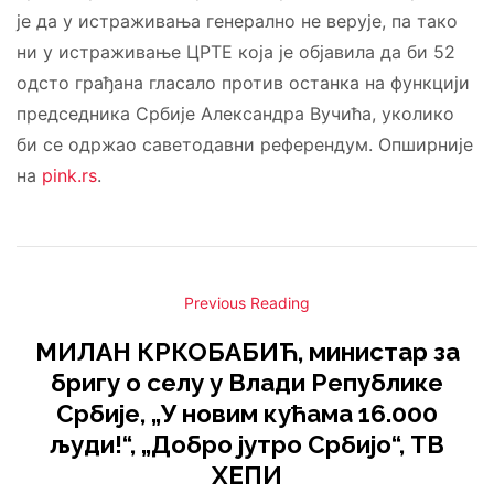
је да у истраживања генерално не верује, па тако
ни у истраживање ЦРТЕ која је објавила да би 52
одсто грађана гласало против останка на функцији
председника Србије Александра Вучића, уколико
би се одржао саветодавни референдум. Опширније
на
pink.rs
.
Previous Reading
МИЛАН КРКОБАБИЋ, министар за
бригу о селу у Влади Републике
Србије, „У новим кућама 16.000
људи!“, „Добро јутро Србијо“, ТВ
ХЕПИ