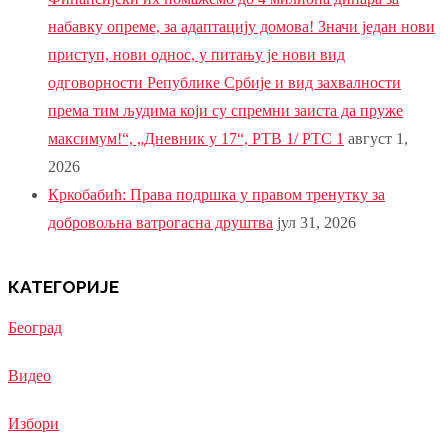
набавку опреме, за адаптацију домова! Значи један нови
приступ, нови однос, у питању је нови вид
одговорности Републике Србије и вид захвалности
према тим људима који су спремни заиста да пруже
максимум!“, „Дневник у 17“, РТВ 1/ РТС 1
август 1,
2026
Кркобабић: Права подршка у правом тренутку за
добровољна ватрогасна друштва
јул 31, 2026
КАТЕГОРИЈЕ
Београд
Видео
Избори