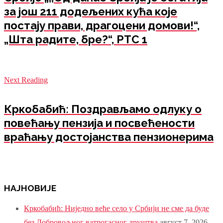
за још 211 додељених кућа које
постају прави, драгоцени домови!“,
„Шта радите, бре?“, РТС 1
Next Reading
Кркобабић: Поздрављамо одлуку о
повећању пензија и посвећености
враћању достојанства пензионерима
НАЈНОВИЈЕ
Кркобабић: Ниједно веће село у Србији не сме да буде
без Добровољног ватрогасног друштва
август 7, 2026