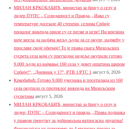
МИЛАН КРКОБАБИЋ, министар за бригу о селу и
лидер ПУПС – Солидарност и Правда, ,,Иако су
температуре досезале 40 степени, селима Србије
прошлог викенда ориле су се песме и игре! Ни врелина
није могла да надјача жељу људи да се окупе, надмећу у
прославе своје обичаје! То је права снага Михољских
сусрета села који су претходне недеље окупили готово
9.000 људи из најмање 160 села у девет општина широм
Србије!“, „Дневник у 17“, РТВ 1/РТС 1
август 6, 2026
Кркобабић: Готово 9.000 учесника и посетилаца из 160
села окупило се протеклог викенда на Михољским
сусретима
август 5, 2026
МИЛАН КРКОБАБИЋ, министар за бригу о селу и
лидер, ПУПС – Солидарност и правда, ,,Права подршка
у правом тренутку за добровољна ватрогасна друштва!
Финансијски их помажемо до 4 милиона динара за