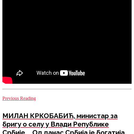
Previous Reading
МИЛАН КРКОБАБИЋ, министар за
бригу о селу у Влади Републике
Србије „,,Од данас Србија је богатија