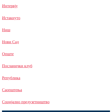
Интервју
Истакнуто
Ниш
Нови Сад
Опште
Посланички клуб
Република
Саопштења
Социјално предузетништво