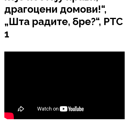
драгоцени домови!“,
„Шта радите, бре?“, РТС
1