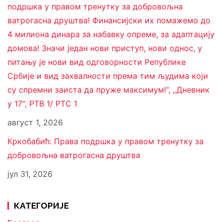
подршка у правом тренутку за добровољна
ватрогасна друштва! Финансијски их помажемо до
4 милиона динара за набавку опреме, за адаптацију
домова! Значи један нови приступ, нови однос, у
питању је нови вид одговорности Републике
Србије и вид захвалности према тим људима који
су спремни заиста да пруже максимум!“, „Дневник
у 17“, РТВ 1/ РТС 1
август 1, 2026
Кркобабић: Права подршка у правом тренутку за
добровољна ватрогасна друштва
јул 31, 2026
КАТЕГОРИЈЕ