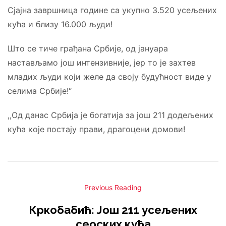
Сјајна завршница године са укупно 3.520 усељених
кућа и близу 16.000 људи!
Што се тиче грађана Србије, од јануара
настављамо још интензивније, јер то је захтев
младих људи који желе да своју будућност виде у
селима Србије!“
,,Од данас Србија је богатија за још 211 додељених
кућа које постају прави, драгоцени домови!
Previous Reading
Кркобабић: Још 211 усељених
сеоских кућа