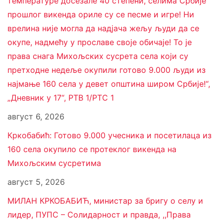
температуре досезале 40 степени, селима Србије
прошлог викенда ориле су се песме и игре! Ни
врелина није могла да надјача жељу људи да се
окупе, надмећу у прославе своје обичаје! То је
права снага Михољских сусрета села који су
претходне недеље окупили готово 9.000 људи из
најмање 160 села у девет општина широм Србије!“,
„Дневник у 17“, РТВ 1/РТС 1
август 6, 2026
Кркобабић: Готово 9.000 учесника и посетилаца из
160 села окупило се протеклог викенда на
Михољским сусретима
август 5, 2026
МИЛАН КРКОБАБИЋ, министар за бригу о селу и
лидер, ПУПС – Солидарност и правда, ,,Права