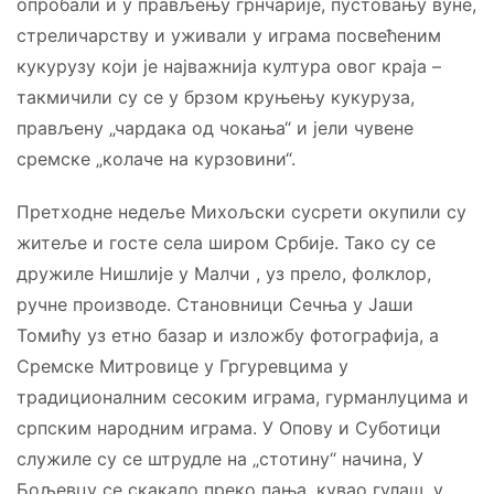
опробали и у прављењу грнчарије, пустовању вуне,
стреличарству и уживали у играма посвећеним
кукурузу који је најважнија култура овог краја –
такмичили су се у брзом круњењу кукуруза,
прављену „чардака од чокања“ и јели чувене
сремске „колаче на курзовини“.
Претходне недеље Михољски сусрети окупили су
житеље и госте села широм Србије. Тако су се
дружиле Нишлије у Малчи , уз прело, фолклор,
ручне производе. Становници Сечња у Јаши
Томићу уз етно базар и изложбу фотографија, а
Сремске Митровице у Гргуревцима у
традиционалним сесоким играма, гурманлуцима и
српским народним играма. У Опову и Суботици
служиле су се штрудле на „стотину“ начина, У
Бољевцу се скакало преко пања, кувао гулаш, у