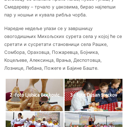
Смедереву – трчало у џаковима, бирао најлепши
пар у ношњи и кувала рибља чорба.
Наредне недеље улази се у завршницу
овогодишњих Михољских сурета села у којој ће се
сретати и сусретати становници села Рашке,
Сомбора, Ораховца, Пожаревца, Бојника,
Коцељеве, Алексинца, Врања, Деспотовца,
Лознице, Лебана, Пожеге и Бајине Баште.
2 -foto Ljubica Boskovic
3 - foto Dusan Sreckov