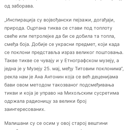
од заборава.
„Инспирација су војвођански пејзажи, догађаји,
природа. Оцртана тиква се стави под топлоту
свеће или петролејке да би се добила та топла,
смеђа боја. Добије се украсни предмет, који када
се поклони представља израз великог поштовања.
Такве тикве се чувају и у Етнографском музеју, а
једна је у Музеју 25. мај, међу Титовим поклонима“,
рекла нам је Ана Антонин која се већ деценијама
бави овом методом такозваног подсмеђивања
тикви и која је управо на Михољским сусретима
одржала радионицу за велики број
заинтересованих.
Малишани су се осим у овој старој вештини