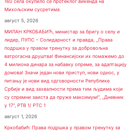
160 села окупило се протеклог викенда на
Михољским сусретима
август 5, 2026
МИЛАН КРКОБАБИЋ, министар за бригу о селу и
лидер, ПУПС – Солидарност и правда, ,,Права
подршка у правом тренутку за добровољна
ватрогасна друштва! Финансијски их помажемо до
4 милиона динара за набавку опреме, за адаптацију
домова! Значи један нови приступ, нови однос, у
питању је нови вид одговорности Републике
Србије и вид захвалности према тим људима који
су спремни заиста да пруже максимум!“, „Дневник
у 17“, РТВ 1/ РТС 1
август 1, 2026
Кркобабић: Права подршка у правом тренутку за