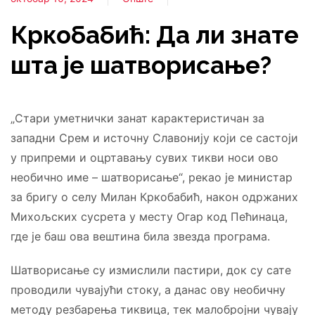
Кркобабић: Да ли знате
шта је шатворисање?
„Стари уметнички занат карактеристичан за
западни Срем и источну Славонију који се састоји
у припреми и оцртавању сувих тикви носи ово
необично име – шатворисање“, рекао је министар
за бригу о селу Милан Кркобабић, након одржаних
Михољских сусрета у месту Огар код Пећинаца,
где је баш ова вештина била звезда програма.
Шатворисање су измислили пастири, док су сате
проводили чувајући стоку, а данас ову необичну
методу резбарења тиквица, тек малобројни чувају