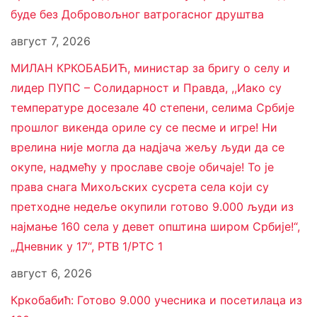
буде без Добровољног ватрогасног друштва
август 7, 2026
МИЛАН КРКОБАБИЋ, министар за бригу о селу и
лидер ПУПС – Солидарност и Правда, ,,Иако су
температуре досезале 40 степени, селима Србије
прошлог викенда ориле су се песме и игре! Ни
врелина није могла да надјача жељу људи да се
окупе, надмећу у прославе своје обичаје! То је
права снага Михољских сусрета села који су
претходне недеље окупили готово 9.000 људи из
најмање 160 села у девет општина широм Србије!“,
„Дневник у 17“, РТВ 1/РТС 1
август 6, 2026
Кркобабић: Готово 9.000 учесника и посетилаца из