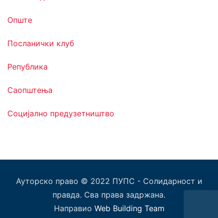
Опште
Посланички клуб
Република
Саопштења
Социјално предузетништво
Ауторско право © 2022 ПУПС - Солидарност и
правда. Сва права задржана.
Направио
Web Building Team