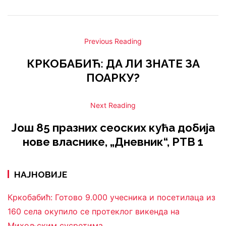
Previous Reading
КРКОБАБИЋ: ДА ЛИ ЗНАТЕ ЗА
ПОАРКУ?
Next Reading
Још 85 празних сеоских кућа добија
нове власнике, „Дневник“, РТВ 1
НАЈНОВИЈЕ
Кркобабић: Готово 9.000 учесника и посетилаца из
160 села окупило се протеклог викенда на
Михољским сусретима