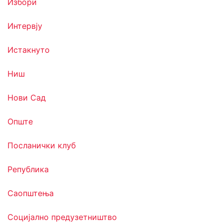
Избори
Интервју
Истакнуто
Ниш
Нови Сад
Опште
Посланички клуб
Република
Саопштења
Социјално предузетништво