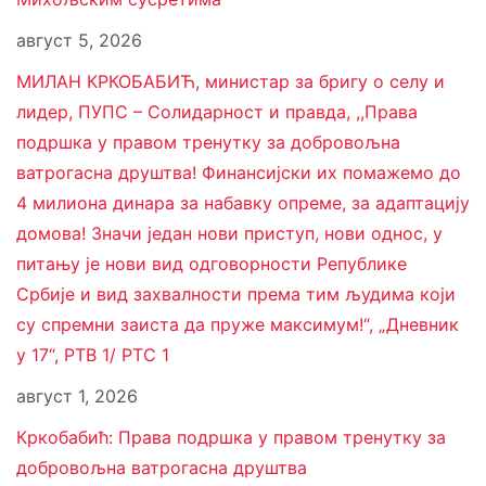
август 5, 2026
МИЛАН КРКОБАБИЋ, министар за бригу о селу и
лидер, ПУПС – Солидарност и правда, ,,Права
подршка у правом тренутку за добровољна
ватрогасна друштва! Финансијски их помажемо до
4 милиона динара за набавку опреме, за адаптацију
домова! Значи један нови приступ, нови однос, у
питању је нови вид одговорности Републике
Србије и вид захвалности према тим људима који
су спремни заиста да пруже максимум!“, „Дневник
у 17“, РТВ 1/ РТС 1
август 1, 2026
Кркобабић: Права подршка у правом тренутку за
добровољна ватрогасна друштва