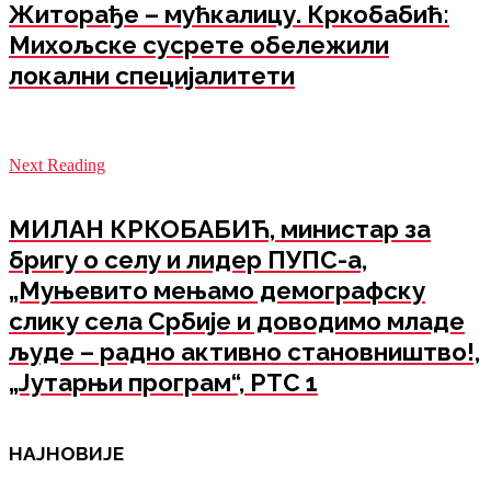
Житорађе – мућкалицу. Кркобабић:
Михољске сусрете обележили
локални специјалитети
Next Reading
МИЛАН КРКОБАБИЋ, министар за
бригу о селу и лидер ПУПС-а,
„Муњевито мењамо демографску
слику села Србије и доводимо младе
људе – радно активно становништво!,
„Јутарњи програм“, РТС 1
НАЈНОВИЈЕ