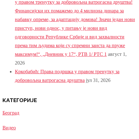
у правом тренутку за добровољна ватрогасна друштва!
Финансијски их помажемо до 4 милиона динара за
набавку опреме, за адаптацију домова! Значи један нови
приступ, нови однос, у питању је нови вид
одговорности Републике Србије и вид захвалности
према тим људима који су спремни заиста да пруже
максимум!“, „Дневник у 17“, РТВ 1/ РТС 1
август 1,
2026
Кркобабић: Права подршка у правом тренутку за
добровољна ватрогасна друштва
јул 31, 2026
КАТЕГОРИЈЕ
Београд
Видео