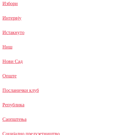
Избори
Интервју
Истакнуто
Ниш
Нови Сад
Опште
Посланички клуб
Република
Саопштења
Социјално предузетништво