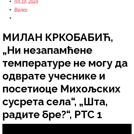
јул 19, 2024
Видео
МИЛАН КРКОБАБИЋ,
„Ни незапамћене
температуре не могу да
одврате учеснике и
посетиоце Михољских
сусрета села“, „Шта,
радите бре?“, РТС 1