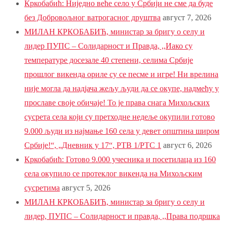
Кркобабић: Ниједно веће село у Србији не сме да буде
без Добровољног ватрогасног друштва
август 7, 2026
МИЛАН КРКОБАБИЋ, министар за бригу о селу и
лидер ПУПС – Солидарност и Правда, ,,Иако су
температуре досезале 40 степени, селима Србије
прошлог викенда ориле су се песме и игре! Ни врелина
није могла да надјача жељу људи да се окупе, надмећу у
прославе своје обичаје! То је права снага Михољских
сусрета села који су претходне недеље окупили готово
9.000 људи из најмање 160 села у девет општина широм
Србије!“, „Дневник у 17“, РТВ 1/РТС 1
август 6, 2026
Кркобабић: Готово 9.000 учесника и посетилаца из 160
села окупило се протеклог викенда на Михољским
сусретима
август 5, 2026
МИЛАН КРКОБАБИЋ, министар за бригу о селу и
лидер, ПУПС – Солидарност и правда, ,,Права подршка