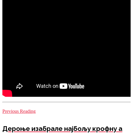
Previous Reading
Дероње изабрале најбољу крофну а