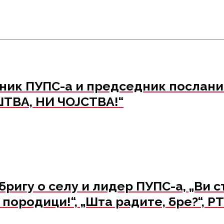
ик ПУПС-а и председник посланич
ШТВА, НИ ЧОЈСТВА!“
игу о селу и лидер ПУПС-а, „Ви с
ородици!“, „Шта радите, бре?“, РТ