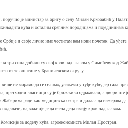
“, поручио је министар за бригу о селу Милан Кркобабић у Пала
трихиљадита кућа и осталим срећним породицама и појединцима к
Србије и своје лично име честитам вам нови почетак. Да уђете у
бић.
ена три сина добили су свој кров над главом у Симићеву код Жаб
стигла из те општине у Браничевском округу.
 више не морамо да се селимо, улажемо у туђе куће, јер сада прв
епа, претходни власници су је брижљиво одржавали, а двориште ј
у Жабарима ради као медицинска сестра и додала да намерава да 
 подвлачи, најважније је да њена деца имају кров над главом.
 Комисије за доделу кућа, агроекономиста Милан Простран.