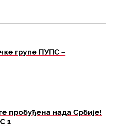
ке групе ПУПС –
те пробуђена нада Србије!
С 1