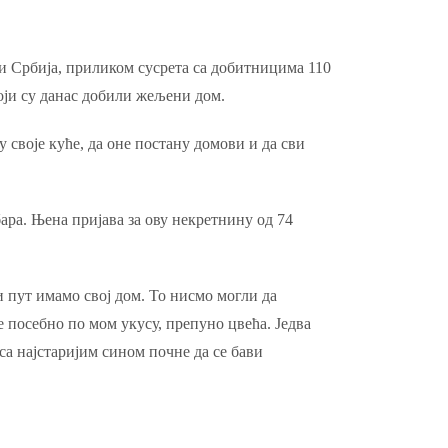
ти Србија, приликом сусрета са добитницима 110
оји су данас добили жељени дом.
 своје куће, да оне постану домови и да сви
ара. Њена пријава за ову некретнину од 74
и пут имамо свој дом. То нисмо могли да
е посебно по мом укусу, препуно цвећа. Једва
са најстаријим сином почне да се бави