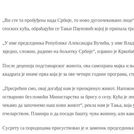
„Ви сте та пробуђена нада Србије, то ново дугоочекивано лице
сеоских кућа, обраћајући се Тањи Пауновић којој је припала 
„У име председника Републике Александра Вучића, у име Владе 
заједно, сложни, радимо на бољитку Србије“, изјавио је Кркоба
После деценија подстанарског живота, ова самохрана мајка и њ
квадрата је иначе прва која је за ове четири године програма, 
„Пресрећни смо, овај догађај нам је преокренуо живот. Напокон
остваримо без помоћи Министарства за бригу о селу. Кућа је л
чекамо да започнемо наш нови живот“, рекла нам је Тања, која 
пчеларством. Планира и да посади башту, чува живину, али како
Сусрету са породицама присуствовао је и заменик председника