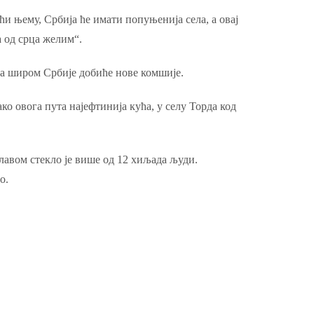
и њему, Србија ће имати попуњенија села, а овај
ма од срца желим“.
ва широм Србије добиће нове комшије.
ако овога пута најефтинија кућа, у селу Торда код
главом стекло је више од 12 хиљада људи.
о.