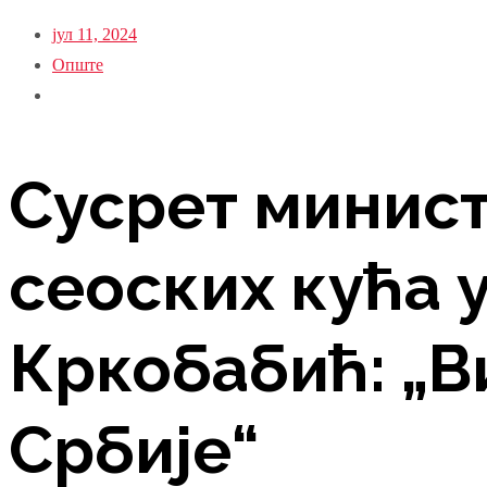
јул 11, 2024
Опште
Сусрет минис
сеоских кућа у
Кркобабић: „В
Србије“