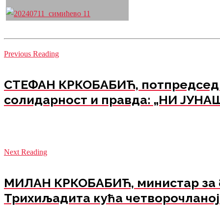
Previous Reading
СТЕФАН КРКОБАБИЋ, потпредседн
солидарност и правда: „НИ ЈУНА
Next Reading
МИЛАН КРКОБАБИЋ, министар за бр
Трихиљадита кућа четворочланој п