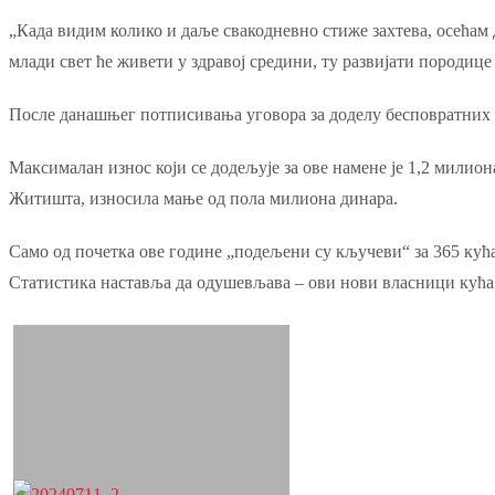
„Када видим колико и даље свакодневно стиже захтева, осећам 
млади свет ће живети у здравој средини, ту развијати породице и 
После данашњег потписивања уговора за доделу бесповратних с
Максималан износ који се додељује за ове намене је 1,2 милиона
Житишта, износила мање од пола милиона динара.
Само од почетка ове године „подељени су кључеви“ за 365 кућа
Статистика наставља да одушевљава – ови нови власници кућа у 