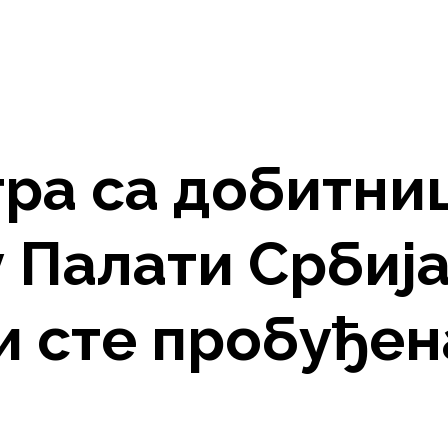
тра са добитни
 Палати Србија
и сте пробуђен