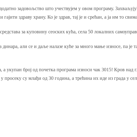
додатно задовољство што учествујем у овом програму. Захваљујућ
гајити здраву храну. Ко је здрав, тај је и срећан, а ја им то сви
редстава за куповину сеоских кућа, села 50 локалних самоупра
 динара, али се и даље налазе куће за много мање износе, па је т
, a укупан број од почетка програма износи чак 3015! Кров над 
просеку су млађи од 30 година, а трећина их иде из града у сел