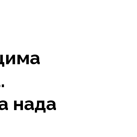
цима
.
а нада