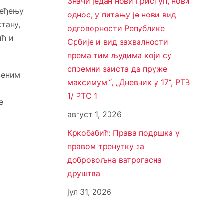
Значи један нови приступ, нови
ређењу
однос, у питању је нови вид
тану,
одговорности Републике
ић и
Србије и вид захвалности
према тим људима који су
спремни заиста да пруже
веним
максимум!“, „Дневник у 17“, РТВ
1/ РТС 1
е
август 1, 2026
Кркобабић: Права подршка у
правом тренутку за
добровољна ватрогасна
друштва
јул 31, 2026