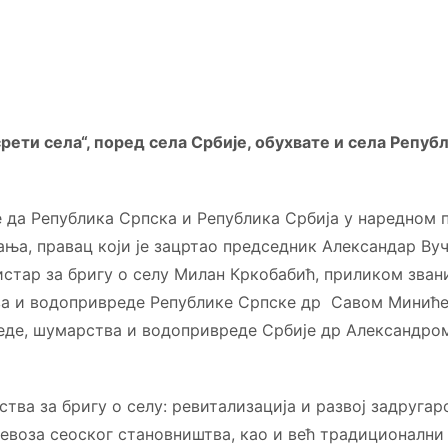
ети села“, поред села Србије, обухвате и села Репуб
 да Република Српска и Република Србија у наредном 
ања, правац који је зацртао председник Александар Вуч
нистар за бригу о селу Милан Кркобабић, приликом зван
а и водопривреде Републике Српске др Савом Миниће
еде, шумарства и водопривреде Србије др Александро
тва за бригу о селу: ревитализација и развој задругар
евоза сеоског становништва, као и већ традиционални