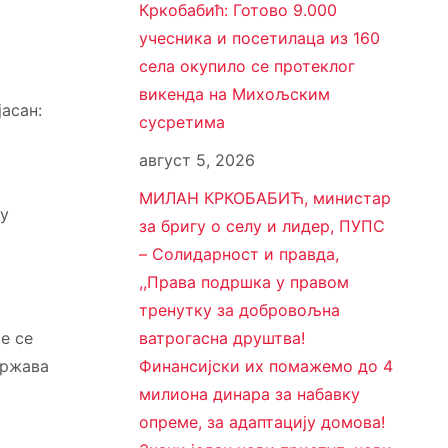
Кркобабић: Готово 9.000
учесника и посетилаца из 160
села окупило се протеклог
викенда на Михољским
јасан:
сусретима
август 5, 2026
МИЛАН КРКОБАБИЋ, министар
ју
за бригу о селу и лидер, ПУПС
– Солидарност и правда,
,,Права подршка у правом
тренутку за добровољна
е се
ватрогасна друштва!
држава
Финансијски их помажемо до 4
милиона динара за набавку
опреме, за адаптацију домова!