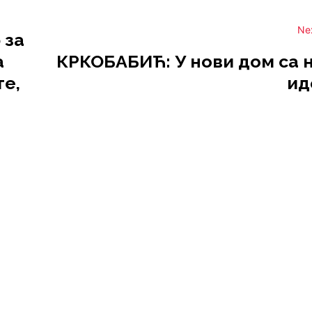
Ne
 за
а
КРКОБАБИЋ: У нови дом са 
те,
ид