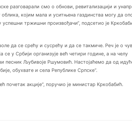
ске разговарали смо о обнови, ревитализацији и унап
 облика, којим мала и уситњена газдинства могу да опс
у успешни тржишни произвођачи“, подсетио је Кркобаб
ле да се срећу и сусрећу и да се такмиче. Реч је о чу
 се у Србији организује већ четири године, а на челу
иви песник Љубивоје Ршумовић. Настојаћемо да од идућ
ије, обухвате и села Републике Српске“.
ећ почетак акције“, поручио је министар Кркобабић.