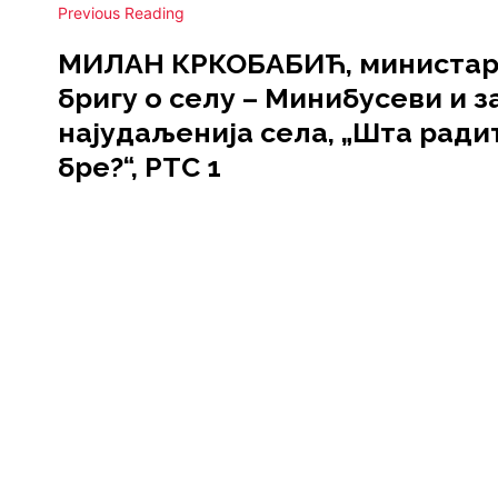
Previous Reading
МИЛАН КРКОБАБИЋ, министар
бригу о селу – Минибусеви и з
најудаљенија села, „Шта ради
бре?“, РТС 1