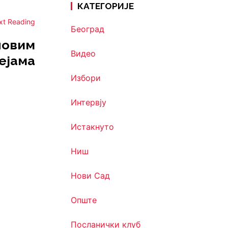
КАТЕГОРИЈЕ
xt Reading
Београд
новим
Видео
ејама
Избори
Интервју
Истакнуто
Ниш
Нови Сад
Опште
Посланички клуб