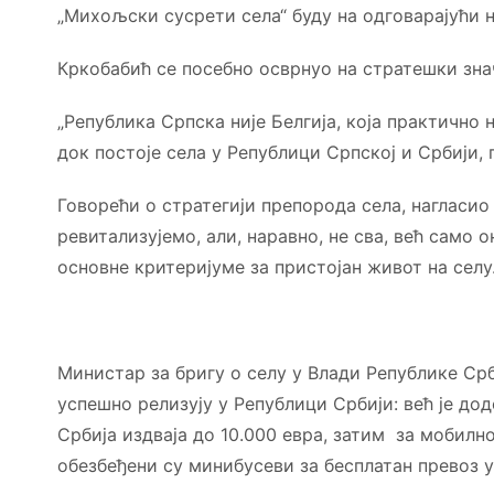
„Михољски сусрети села“ буду на одговарајући 
Кркобабић се посебно осврнуо на стратешки знач
„Република Српска није Белгија, која практично н
док постоје села у Републици Српској и Србији, 
Говорећи о стратегији препорода села, нагласио
ревитализујемо, али, наравно, не сва, већ само 
основне критеријуме за пристојан живот на селу.
Министар за бригу о селу у Влади Републике Срб
успешно релизују у Републици Србији: већ је до
Србија издваја до 10.000 евра, затим за мобил
обезбеђени су минибусеви за бесплатан превоз у