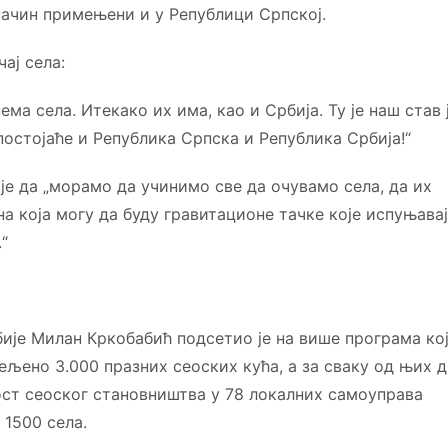
начин примењени и у Републици Српској.
ај села:
ема села. Итекако их има, као и Србија. Ту је наш став 
постојаће и Република Српска и Република Србија!“
 је да „морамо да учинимо све да очувамо села, да их
она која могу да буду гравитационе тачке које испуњава
“
ије Милан Кркобабић подсетио је на више програма кој
дељено 3.000 празних сеоских кућа, а за сваку од њих 
ност сеоског становништва у 78 локалних самоуправа
 1500 села.