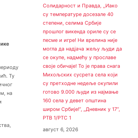
Солидарност и Правда, ,,Иако
су температуре досезале 40
степени, селима Србије
прошлог викенда ориле су се
песме и игре! Ни врелина није
лике
могла да надјача жељу људи да
се окупе, надмећу у прославе
своје обичаје! То је права снага
периоду
Михољских сусрета села који
ић. Ту
су претходне недеље окупили
ичног
готово 9.000 људи из најмање
м, на
160 села у девет општина
м
широм Србије!“, „Дневник у 17“,
РТВ 1/РТС 1
ства,
август 6, 2026