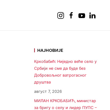
НАЈНОВИЈЕ
Кркобабић: Ниједно веће село у
Србији не сме да буде без
Добровољног ватрогасног
друштва
август 7, 2026
МИЛАН КРКОБАБИЋ, министар
за бригу о селу и лидер ПУПС –