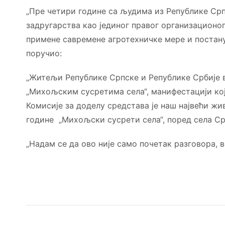
„Пре четири године са људима из Републике Срп
задругарства као јединог правог организационог
примене савремене агротехничке мере и постан
поручио:
„Житељи Републике Српске и Републике Србије во
„Михољским сусретима села“, манифестацији која
Комисије за доделу средстава је наш највећи ж
године „Михољски сусрети села“, поред села Срб
„Надам се да ово није само почетак разговора, в