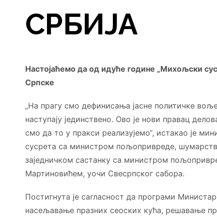
СРБИЈА
Настојаћемо да од идуће године „Михољски суср
Српске
„На прагу смо дефинисања јасне политичке воље
наступају јединствено. Ово је нови правац делов
смо да то у пракси реализујемо“, истакао је ми
сусрета са министром пољопривреде, шумарств
заједничком састанку са министром пољопривр
Мартиновићем, уочи Свесрпског сабора.
Постигнута је сагласност да програми Министарс
насељавање празних сеоских кућа, решавање пр