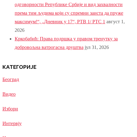
одговорности Републике Србије и вид захвалности
према тим људима који су спремни заиста да пруже
максимум!“, „Дневник у 17“, РТВ 1/ РТС 1
август 1,
2026
Кркобабић: Права подршка у правом тренутку за
добровољна ватрогасна друштва
јул 31, 2026
КАТЕГОРИЈЕ
Београд
Видео
Избори
Интервју