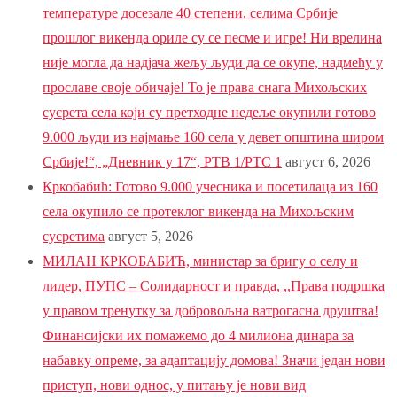
температуре досезале 40 степени, селима Србије
прошлог викенда ориле су се песме и игре! Ни врелина
није могла да надјача жељу људи да се окупе, надмећу у
прославе своје обичаје! То је права снага Михољских
сусрета села који су претходне недеље окупили готово
9.000 људи из најмање 160 села у девет општина широм
Србије!“, „Дневник у 17“, РТВ 1/РТС 1
август 6, 2026
Кркобабић: Готово 9.000 учесника и посетилаца из 160
села окупило се протеклог викенда на Михољским
сусретима
август 5, 2026
МИЛАН КРКОБАБИЋ, министар за бригу о селу и
лидер, ПУПС – Солидарност и правда, ,,Права подршка
у правом тренутку за добровољна ватрогасна друштва!
Финансијски их помажемо до 4 милиона динара за
набавку опреме, за адаптацију домова! Значи један нови
приступ, нови однос, у питању је нови вид