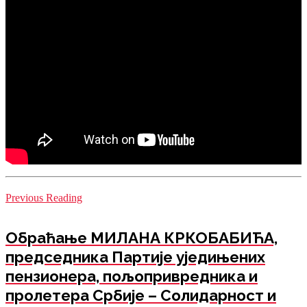
Previous Reading
Обраћање МИЛАНА КРКОБАБИЋА,
председника Партије уједињених
пензионера, пољопривредника и
пролетера Србије – Солидарност и