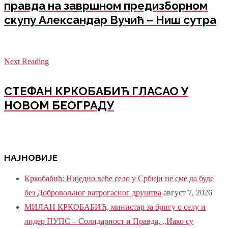
правда на завршном предизборном
скупу Александар Вучић – Ниш сутра
Next Reading
СТЕФАН КРКОБАБИЋ ГЛАСАО У
НОВОМ БЕОГРАДУ
НАЈНОВИЈЕ
Кркобабић: Ниједно веће село у Србији не сме да буде
без Добровољног ватрогасног друштва
август 7, 2026
МИЛАН КРКОБАБИЋ, министар за бригу о селу и
лидер ПУПС – Солидарност и Правда, ,,Иако су