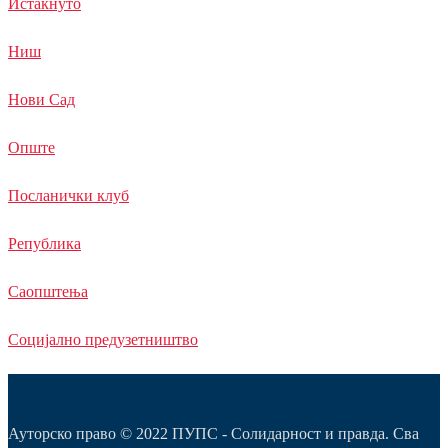
Истакнуто
Ниш
Нови Сад
Опште
Посланички клуб
Република
Саопштења
Социјално предузетништво
Ауторско право © 2022 ПУПС - Солидарност и правда. Сва