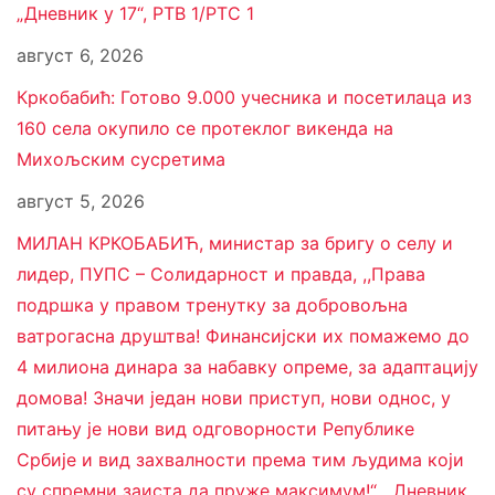
„Дневник у 17“, РТВ 1/РТС 1
август 6, 2026
Кркобабић: Готово 9.000 учесника и посетилаца из
160 села окупило се протеклог викенда на
Михољским сусретима
август 5, 2026
МИЛАН КРКОБАБИЋ, министар за бригу о селу и
лидер, ПУПС – Солидарност и правда, ,,Права
подршка у правом тренутку за добровољна
ватрогасна друштва! Финансијски их помажемо до
4 милиона динара за набавку опреме, за адаптацију
домова! Значи један нови приступ, нови однос, у
питању је нови вид одговорности Републике
Србије и вид захвалности према тим људима који
су спремни заиста да пруже максимум!“, „Дневник