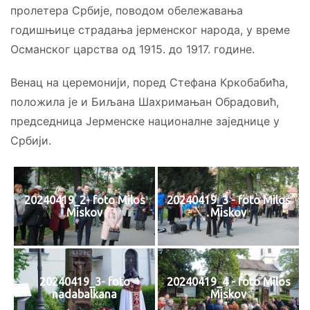
пролетера Србије, поводом обележавања
годишњице страдања јерменског народа, у време
Османског царства од 1915. до 1917. године.
Венац на церемонији, поред Стефана Кркобабића,
положила је и Биљана Шахримањан Обрадовић,
председница Јерменске националне заједнице у
Србији.
20240419_2- foto Milos
20240419_3 - foto Milos
Miskov
Miskov
20240419_3- foto
20240419_4 - foto Milos
nadabalkana
Miskov