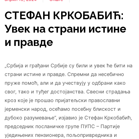
СТЕФАН КРКОБАБИЋ:
Увек на страни истине
и правде
„Србија и грађани Србије су били и увек ће бити на
страни истине и правде. Спремни да несебично
пруже помоћ, али и да учествују у одбрани како
свог, тако и туђег достојанства. Свесни страдања
кроз које је прошао пријатељски православни
јерменски народ, осећамо посебну блискост и
дубоко разумевање“, изјавио је Стефан Кркобабић,
председник посланичке групе ПУПС – Партије
уједињених пензионера, пољопривредника и