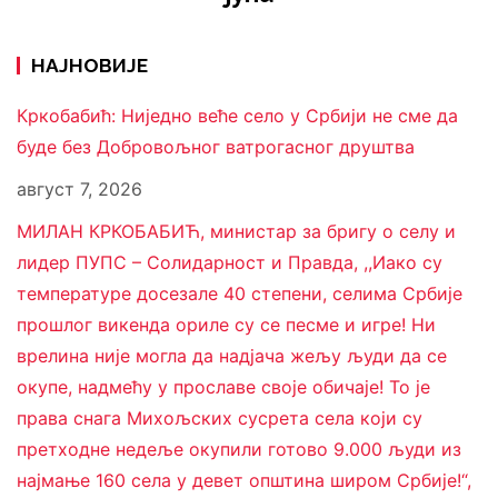
НАЈНОВИЈЕ
Кркобабић: Ниједно веће село у Србији не сме да
буде без Добровољног ватрогасног друштва
август 7, 2026
МИЛАН КРКОБАБИЋ, министар за бригу о селу и
лидер ПУПС – Солидарност и Правда, ,,Иако су
температуре досезале 40 степени, селима Србије
прошлог викенда ориле су се песме и игре! Ни
врелина није могла да надјача жељу људи да се
окупе, надмећу у прославе своје обичаје! То је
права снага Михољских сусрета села који су
претходне недеље окупили готово 9.000 људи из
најмање 160 села у девет општина широм Србије!“,