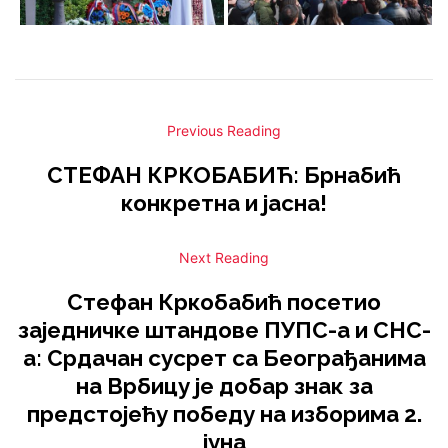
Previous Reading
СТЕФАН КРКОБАБИЋ: Брнабић
конкретна и јасна!
Next Reading
Стефан Кркобабић посетио
заједничке штандове ПУПС-а и СНС-
а: Срдачан сусрет са Београђанима
на Врбицу је добар знак за
предстојећу победу на изборима 2.
јуна