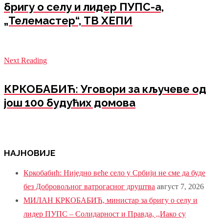
бригу о селу и лидер ПУПС-а,
„Телемастер“, ТВ ХЕПИ
Next Reading
КРКОБАБИЋ: Уговори за кључеве од
још 100 будућих домова
НАЈНОВИЈЕ
Кркобабић: Ниједно веће село у Србији не сме да буде
без Добровољног ватрогасног друштва
август 7, 2026
МИЛАН КРКОБАБИЋ, министар за бригу о селу и
лидер ПУПС – Солидарност и Правда, ,,Иако су