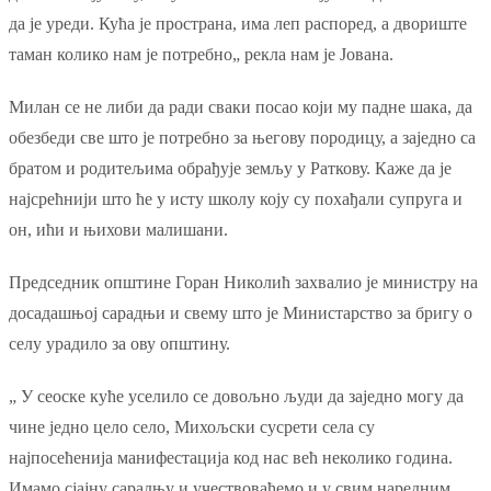
да је уреди. Кућа је пространа, има леп распоред, а двориште
таман колико нам је потребно„ рекла нам је Јована.
Милан се не либи да ради сваки посао који му падне шака, да
обезбеди све што је потребно за његову породицу, а заједно са
братом и родитељима обрађује земљу у Раткову. Каже да је
најсрећнији што ће у исту школу коју су похађали супруга и
он, ићи и њихови малишани.
Председник општине Горан Николић захвалио је министру на
досадашњој сарадњи и свему што је Министарство за бригу о
селу урадило за ову општину.
„ У сеоске куће уселило се довољно људи да заједно могу да
чине једно цело село, Михољски сусрети села су
најпосећенија манифестација код нас већ неколико година.
Имамо сјајну сарадњу и учествоваћемо и у свим наредним