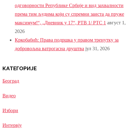
одговорности Републике Србије и вид захвалности
према тим људима који су спремни заиста да пруже
максимум!“, „Дневник у 17“, РТВ 1/ РТС 1
август 1,
2026
Кркобабић: Права подршка у правом тренутку за
добровољна ватрогасна друштва
јул 31, 2026
КАТЕГОРИЈЕ
Београд
Видео
Избори
Интервју