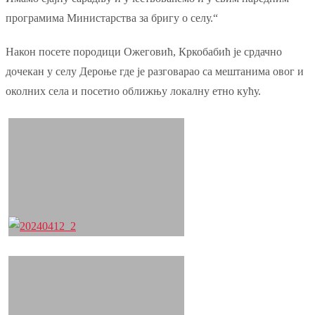
програмима Министарства за бригу о селу.“
Након посете породици Ожеговић, Кркобабић је срдачно
дочекан у селу Дероње где је разговарао са мештанима овог и
околних села и посетио оближњу локалну етно кућу.