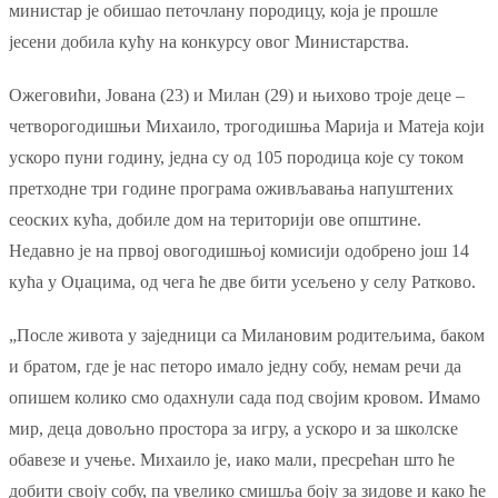
министар је обишао петочлану породицу, која је прошле
јесени добила кућу на конкурсу овог Министарства.
Ожеговићи, Јована (23) и Милан (29) и њихово троје деце –
четворогодишњи Михаило, трогодишња Марија и Матеја који
ускоро пуни годину, једна су од 105 породица које су током
претходне три године програма оживљавања напуштених
сеоских кућа, добиле дом на територији ове општине.
Недавно је на првој овогодишњој комисији одобрено још 14
кућа у Оџацима, од чега ће две бити усељено у селу Ратково.
„После живота у заједници са Милановим родитељима, баком
и братом, где је нас петоро имало једну собу, немам речи да
опишем колико смо одахнули сада под својим кровом. Имамо
мир, деца довољно простора за игру, а ускоро и за школске
обавезе и учење. Михаило је, иако мали, пресрећан што ће
добити своју собу, па увелико смишља боју за зидове и како ће