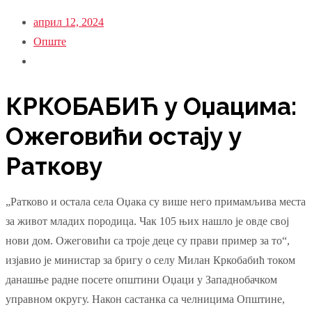
април 12, 2024
Опште
КРКОБАБИЋ у Оџацима:
Ожеговићи остају у
Раткову
„Ратково и остала села Оџака су више него примамљива места
за живот младих породица. Чак 105 њих нашло је овде свој
нови дом. Ожеговићи са троје деце су прави пример за то“,
изјавио је министар за бригу о селу Милан Кркобабић током
данашње радне посете општини Оџаци у Западнобачком
управном округу. Након састанка са челницима Општине,