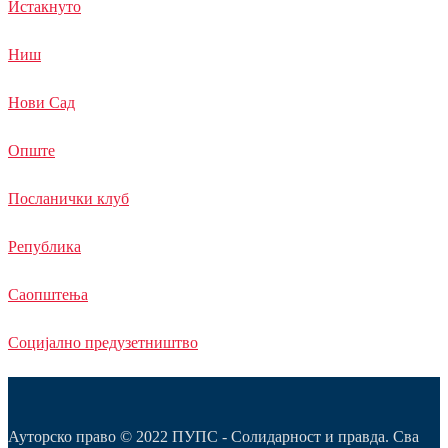
Истакнуто
Ниш
Нови Сад
Опште
Посланички клуб
Република
Саопштења
Социјално предузетништво
Ауторско право © 2022 ПУПС - Солидарност и правда. Сва