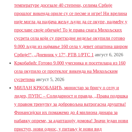
температуре досезале 40 степени, селима Србије
прошлог викенда ориле су се песме и игре! Ни врелина
није могла да надјача жељу људи да се окупе, надмећу у
прославе своје обичаје! То је права снага Михољских
сусрета села који су претходне недеље окупили готово
9.000 људи из најмање 160 села у девет општина широм
Србије!“, „Дневник у 17“, РТВ 1/РТС 1
август 6, 2026
Кркобабић: Готово 9.000 учесника и посетилаца из 160
села окупило се протеклог викенда на Михољским
сусретима
август 5, 2026
МИЛАН КРКОБАБИЋ, министар за бригу о селу и
лидер, ПУПС – Солидарност и правда, ,,Права подршка
у правом тренутку за добровољна ватрогасна друштва!
Финансијски их помажемо до 4 милиона динара за
набавку опреме, за адаптацију домова! Значи један нови
приступ, нови однос, у питању је нови вид