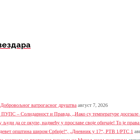
вездара
ез Добровољног ватрогасног друштва
август 7, 2026
ПС – Солидарност и Правда, ,,Иако су температуре досезале 4
у људи да се окупе, надмећу у прославе своје обичаје! То је прав
 девет општина широм Србије!“, „Дневник у 17“, РТВ 1/РТС 1
ав