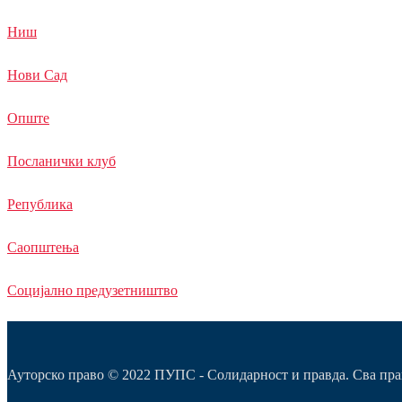
Ниш
Нови Сад
Опште
Посланички клуб
Република
Саопштења
Социјално предузетништво
Ауторско право © 2022 ПУПС - Солидарност и правда. Сва пра