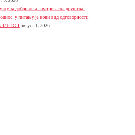
т 5, 2026
тку за добровољна ватрогасна друштва!
 однос, у питању је нови вид одговорности
 1/ РТС 1
август 1, 2026