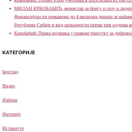
Кркобабић: Готово 9.000 учесника и посетилаца из 160 с
МИЛАН КРКОБАБИЋ, министар за бригу о селу и лидер, П
Финансијски их помажемо до 4 милиона динара за набавку
Републике Србије и вид захвалности према тим људима ко
Кркобабић: Права подршка у правом тренутку за доброво
КАТЕГОРИЈЕ
Београд
Видео
Избори
Интервју
Истакнуто