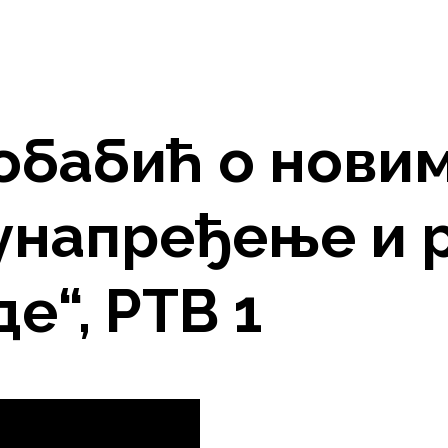
обабић о нови
унапређење и р
е“, РТВ 1