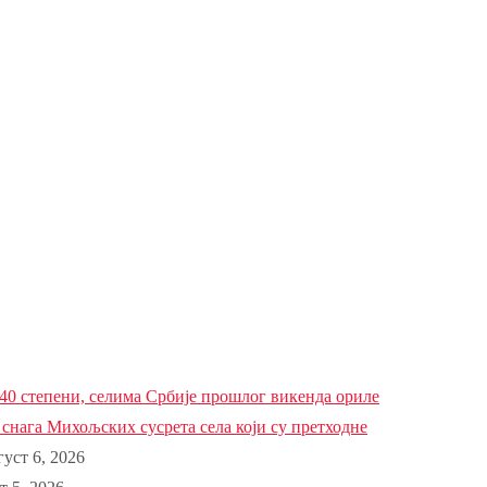
0 степени, селима Србије прошлог викенда ориле
а снага Михољских сусрета села који су претходне
густ 6, 2026