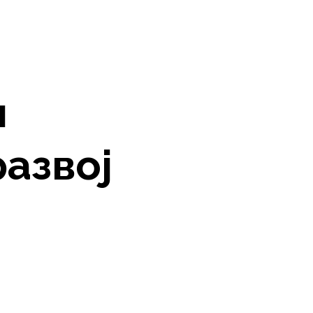
м
азвој