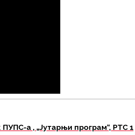
ПУПС-а , „Јутарњи програм“, РТС 1