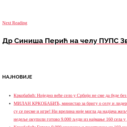
Next Reading
Др Синиша Перић на челу ПУПС З
НАЈНОВИЈЕ
Кркобабић: Ниједно веће село у Србији не сме да буде б
МИЛАН КРКОБАБИЋ, министар за бригу о селу и лидер ПУ
су се песме и игре! Ни врелина није могла да надјача жељ
недеље окупили готово 9.000 људи из најмање 160 села у