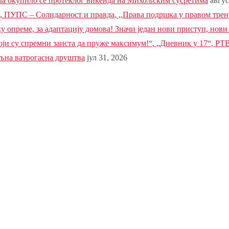
ела окупило се протеклог викенда на Михољским сусретима
авгус
УПС – Солидарност и правда, ,,Права подршка у правом трену
 опреме, за адаптацију домова! Значи један нови приступ, нови
ји су спремни заиста да пруже максимум!“, „Дневник у 17“, РТВ
љна ватрогасна друштва
јул 31, 2026