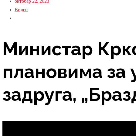
октобар 22, 2023
Видео
Министар Крк
плановима за 
задруга, „Бразд