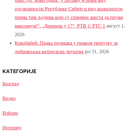
приступ, нови однос, у питању је нови вид
одговорности Републике Србије и вид захвалности
према тим људима који су спремни заиста да пруже
максимум!“, „Дневник у 17“, РТВ 1/ РТС 1
август 1,
2026
Кркобабић: Права подршка у правом тренутку за
добровољна ватрогасна друштва
јул 31, 2026
КАТЕГОРИЈЕ
Београд
Видео
Избори
Интервју