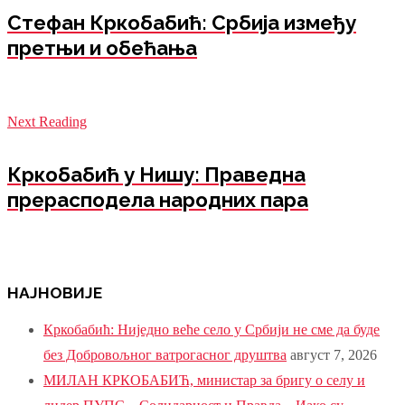
Стефан Кркобабић: Србија између
претњи и обећања
Next Reading
Кркобабић у Нишу: Праведна
прерасподела народних пара
НАЈНОВИЈЕ
Кркобабић: Ниједно веће село у Србији не сме да буде
без Добровољног ватрогасног друштва
август 7, 2026
МИЛАН КРКОБАБИЋ, министар за бригу о селу и