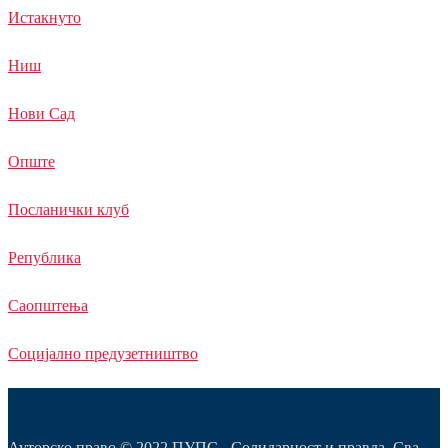
Истакнуто
Ниш
Нови Сад
Опште
Посланички клуб
Република
Саопштења
Социјално предузетништво
Ауторско право © 2022 ПУПС - Солидарност и правда. Сва