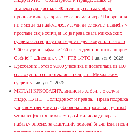
лидер ПУПС – Солидарност и Правда, ,,Иако су
температуре досезале 40 степени, селима Србије
прошлог викенда ориле су се песме и игре! Ни врелина
није могла да надјача жељу људи да се окупе, надмећу у
прославе своје обичаје! То је права снага Михољских
сусрета села који су претходне недеље окупили готово
9.000 људи из најмање 160 села у девет општина широм
Србије!“, „Дневник у 17“, РТВ 1/РТС 1
август 6, 2026
Кркобабић: Готово 9.000 учесника и посетилаца из 160
села окупило се протеклог викенда на Михољским
сусретима
август 5, 2026
МИЛАН КРКОБАБИЋ, министар за бригу о селу и
лидер, ПУПС – Солидарност и правда, ,,Права подршка
у правом тренутку за добровољна ватрогасна друштва!
Финансијски их помажемо до 4 милиона динара за
набавку опреме, за адаптацију домова! Значи један нови