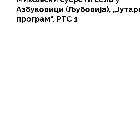
Азбуковици (Љубовија), „Јута
програм“, РТС 1