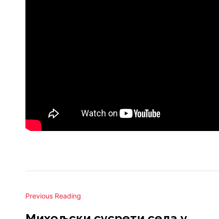
Previous Reading
Михољски сусрети села у