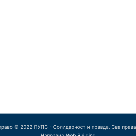
право © 2022 ПУПС - Солидарност и правда. Сва права
Направио
Web Building