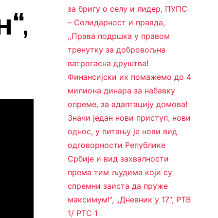
за бригу о селу и лидер, ПУПС
“,
– Солидарност и правда,
,,Права подршка у правом
тренутку за добровољна
ватрогасна друштва!
Финансијски их помажемо до 4
милиона динара за набавку
опреме, за адаптацију домова!
Значи један нови приступ, нови
однос, у питању је нови вид
одговорности Републике
Србије и вид захвалности
према тим људима који су
спремни заиста да пруже
максимум!“, „Дневник у 17“, РТВ
1/ РТС 1