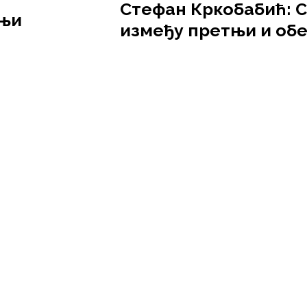
Стефан Кркобабић: С
рњи
између претњи и об