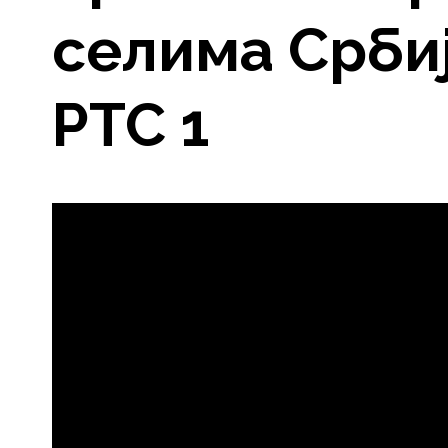
селима Србиј
РТС 1