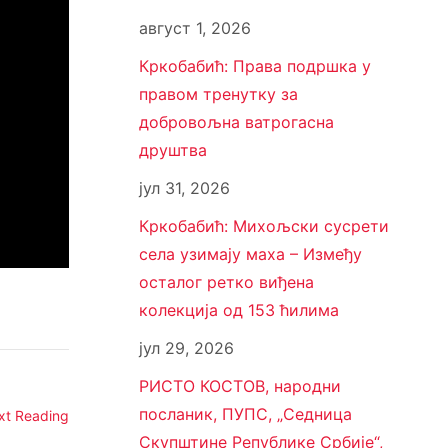
август 1, 2026
Кркобабић: Права подршка у
правом тренутку за
добровољна ватрогасна
друштва
јул 31, 2026
Кркобабић: Михољски сусрети
села узимају маха – Између
осталог ретко виђена
колекција од 153 ћилима
јул 29, 2026
РИСТО КОСТОВ, народни
посланик, ПУПС, „Седница
xt Reading
Скупштине Републике Србије“,