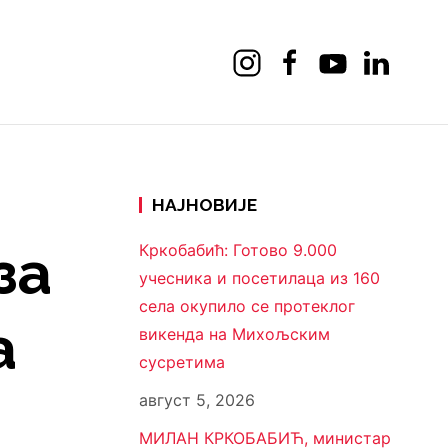
НАЈНОВИЈЕ
за
Кркобабић: Готово 9.000
учесника и посетилаца из 160
села окупило се протеклог
а
викенда на Михољским
сусретима
август 5, 2026
МИЛАН КРКОБАБИЋ, министар