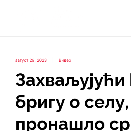
август 29, 2023
Видео
Захваљујући
бригу о селу
пронашло ср