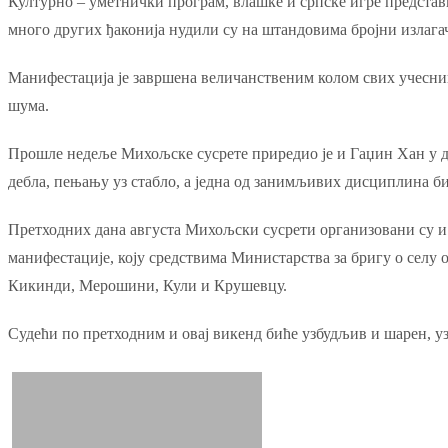
Културно – уметнички програм, влашке и српске игре представ
много других ђаконија нудили су на штандовима бројни излага
Манифестација је завршена величанственим колом свих учесник
шума.
Прошле недеље Михољске сусрете приредио је и Гаџин Хан у дв
дебла, пењању уз стабло, а једна од занимљивих дисциплина би
Претходних дана августа Михољски сусрети организовани су и
манифестације, коју средствима Министарства за бригу о селу 
Кикинди, Мерошини, Кули и Крушевцу.
Судећи по претходним и овај викенд биће узбудљив и шарен, уз