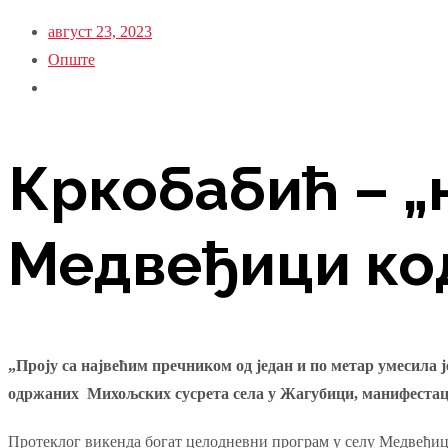
август 23, 2023
Опште
Кркобабић – „н
Медвеђици ко
„Проју са највећим пречником од један и по метар умесила
одржаних Михољских сусрета села у Жагубици, манифестациј
Протеклог викенда богат целодневни програм у селу Медвеђица