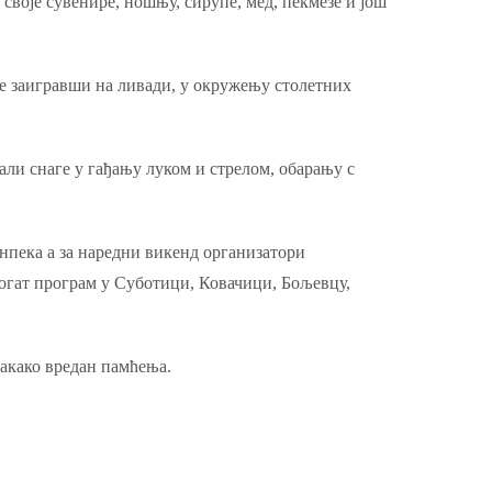
воје сувенире, ношњу, сирупе, мед, пекмезе и још
ке заигравши на ливади, у окружењу столетних
ли снаге у гађању луком и стрелом, обарању с
пека а за наредни викенд организатори
богат програм у Суботици, Ковачици, Бољевцу,
вакако вредан памћења.