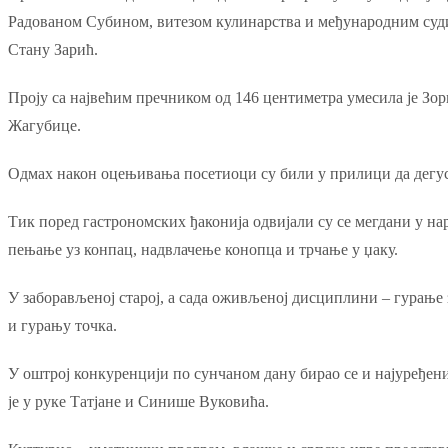
Радованом Субином, витезом кулинарства и међународним судијом
Стану Зарић.
Проју са највећим пречником од 146 центиметра умесила је Зо
Жагубице.
Одмах након оцењивања посетиоци су били у прилици да дегусти
Тик поред гастрономских ђаконија одвијали су се мегдани у на
пењање уз конпац, надвлачење конопца и трчање у џаку.
У заборављеној старој, а сада оживљеној дисциплини – гурање 
и гурању точка.
У оштрој конкуренцији по сунчаном дану бирао се и најуређениј
је у руке Татјане и Синише Вуковића.