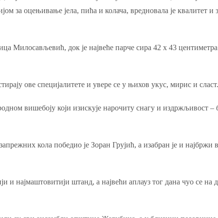
 за оцењивање јела, пића и колача, вредновала је квалитет и за
рица Милосављевић, док је највеће парче сира 42 x 43 центиме
рају ове специјалитете и увере се у њихов укус, мирис и сласт
родном вишебоју који изискује нарочиту снагу и издржљивост – 
запрежних кола победио је Зоран Грујић, а изабран је и најбржи
и и најмаштовитији штанд, а највећи аплауз тог дана чуо се на 