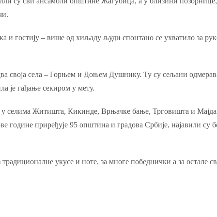
или су сви ансамбли општине Жагубица, а у близини позорнице, с
чи.
а и гостију – више од хиљаду људи спонтано се ухватило за ру
а своја села – Горњем и Доњем Душнику. Ту су сељани одмерава
ла је гађање секиром у мету.
 у селима Житишта, Кикинде, Врњачке бање, Трговишта и Мајдан
ове године приређује 95 општина и градова Србије, најавили су 
 традиционалне укусе и ноте, за многе победнички а за остале с