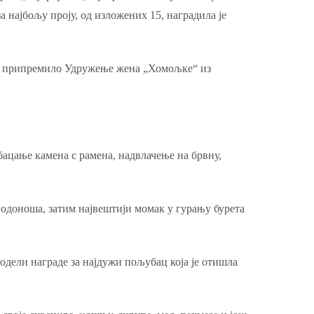
 најбољу проју, од изложених 15, наградила је
тра припремило Удружење жена „Хомољке“ из
.
бацање камена с рамена, надвлачење на брвну,
 водоноша, затим највештији момак у гурању бурета
додели награде за најдужи пољубац која је отишла