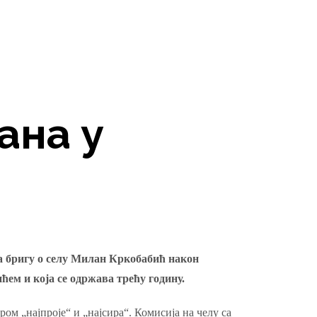
ана у
за бригу о селу Милан Кркобабић након
ем и која се одржава трећу годину.
м „најпроје“ и „најсира“. Комисија на челу са