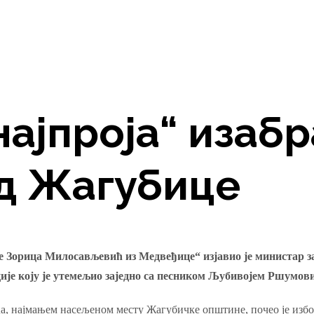
ајпроја“ изабр
д Жагубице
 је Зорица Милосављевић из Медвеђице“ изјавио је министар 
е коју је утемељио заједно са песником Љубивојем Ршумовић
, најмањем насељеном месту Жагубичке општине, почео је изборо