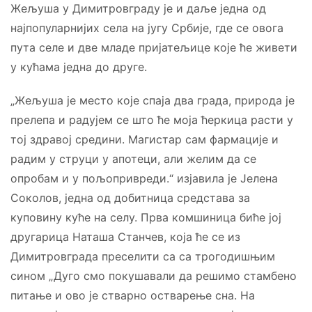
Жељуша у Димитровграду је и даље једна од
најпопуларнијих села на југу Србије, где се овога
пута селе и две младе пријатељице које ће живети
у кућама једна до друге.
„Жељуша је место које спаја два града, природа је
прелепа и радујем се што ће моја ћеркица расти у
тој здравој средини. Магистар сам фармације и
радим у струци у апотеци, али желим да се
опробам и у пољопривреди.“ изјавила је Јелена
Соколов, једна од добитница средстава за
куповину куће на селу. Прва комшиница биће јој
другарица Наташа Станчев, која ће се из
Димитровграда преселити са са трогодишњим
сином „Дуго смо покушавали да решимо стамбено
питање и ово је стварно остварење сна. На