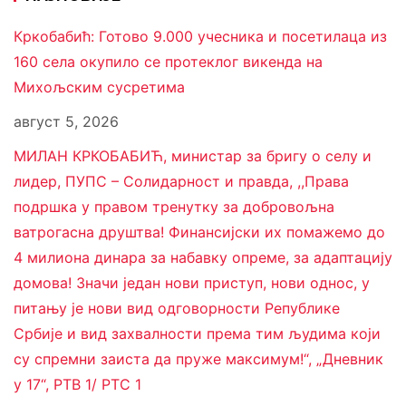
Кркобабић: Готово 9.000 учесника и посетилаца из
160 села окупило се протеклог викенда на
Михољским сусретима
август 5, 2026
МИЛАН КРКОБАБИЋ, министар за бригу о селу и
лидер, ПУПС – Солидарност и правда, ,,Права
подршка у правом тренутку за добровољна
ватрогасна друштва! Финансијски их помажемо до
4 милиона динара за набавку опреме, за адаптацију
домова! Значи један нови приступ, нови однос, у
питању је нови вид одговорности Републике
Србије и вид захвалности према тим људима који
су спремни заиста да пруже максимум!“, „Дневник
у 17“, РТВ 1/ РТС 1