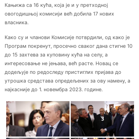
Кањижа са 16 кућа, која је и у претходној
овогодишњој комисији већ добила 17 нових
власника.
Како су и чланови Комисије потврдили, од како је
Програм покренут, просечно сваког дана стигне 10
до 15 захтева за куповину кућа на селу, а
интересовање не јењава, већ расте. Новац се
додељује по редоследу пристиглих пријава до
утрошка средстава опредељених за ову намену, а
најкасније до 1. новембра 2023. године.
2
3