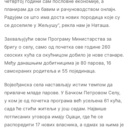
четвртој години сам пословне економије, а
планирам да се бавим и рачуноводством онлајн.
Радујем се што има доста нових породица које су
се доселиле у Жељушу“, рекла нам је Наташа.
Захваљујући овом Програму Министарства за
бригу о селу, само од почетка ове године 260
сеоских кућа са окућницом добило је нове станаре.
Међу данашњим добитницима је 80 парова, 16
самохраних родитеља и 55 појединаца.
Војвођанска села настављају истим темпом да
привлаче младе парове. У Бачком Петровом Селу,
у ком је од почетка програма већ усељена 61 кућа,
сада ће стићи житељи у још седам. Највише
потписаних уговора имају Оџаци, где ће се
распоредити 17 нових власника, а одмах за њима је