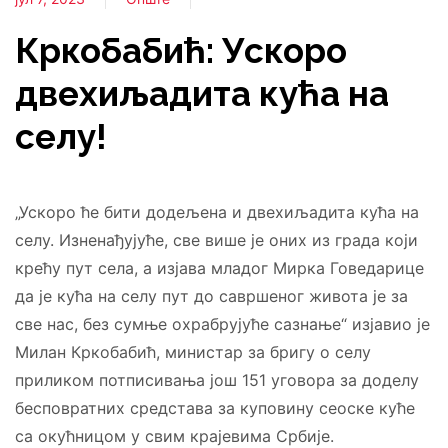
Кркобабић: Ускоро
двехиљадита кућа на
селу!
„Ускоро ће бити додељена и двехиљадита кућа на
селу. Изненађујуће, све више је оних из града који
крећу пут села, а изјава младог Мирка Говедарице
да је кућа на селу пут до савршеног живота је за
све нас, без сумње охрабрујуће сазнање“ изјавио је
Милан Кркобабић, министар за бригу о селу
приликом потписивања још 151 уговора за доделу
бесповратних средстава за куповину сеоске куће
са окућницом у свим крајевима Србије.