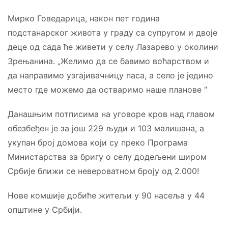
Мирко Говедарица, након пет година
подстанарског живота у граду са супругом и двоје
деце од сада ће живети у селу Лазарево у околини
Зрењанина. „Желимо да се бавимо воћарством и
да направимо узгајивачницу паса, а село је једино
место где можемо да остваримо наше планове “
Данашњим потписима на уговоре кров над главом
обезбеђен је за још 229 људи и 103 малишана, а
укупан број домова који су преко Програма
Министарства за бригу о селу додељени широм
Србије ближи се невероватном броју од 2.000!
Новe комшије добиће житељи у 90 насеља у 44
општине у Србији.