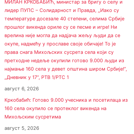
МИЛАН КРКОБАБИЋ, министар за бригу о селу и
лидер ПУПС – Солидарност и Правда, ,,Иако су
температуре досезале 40 степени, селима Србије
прошлог викенда ориле су се песме и игре! Ни
врелина није могла да надјача жељу људи да се
окупе, надмећу у прославе своје обичаје! То је
права снага Михољских сусрета села који су
претходне недеље окупили готово 9.000 људи из
најмање 160 села у девет општина широм Србије!“,
„Дневник у 17“, РТВ 1/РТС 1
август 6, 2026
Кркобабић: Готово 9.000 учесника и посетилаца из
160 села окупило се протеклог викенда на
Михољским сусретима
август 5, 2026