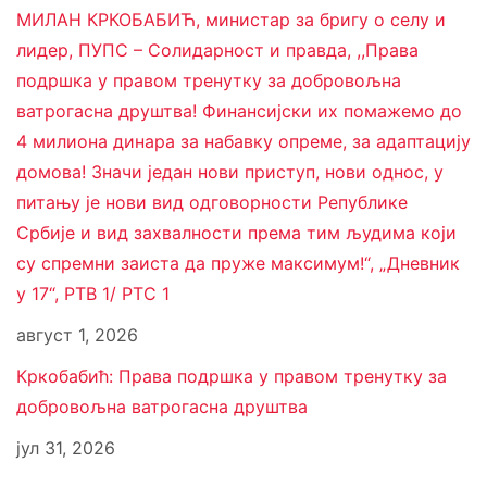
МИЛАН КРКОБАБИЋ, министар за бригу о селу и
лидер, ПУПС – Солидарност и правда, ,,Права
подршка у правом тренутку за добровољна
ватрогасна друштва! Финансијски их помажемо до
4 милиона динара за набавку опреме, за адаптацију
домова! Значи један нови приступ, нови однос, у
питању је нови вид одговорности Републике
Србије и вид захвалности према тим људима који
су спремни заиста да пруже максимум!“, „Дневник
у 17“, РТВ 1/ РТС 1
август 1, 2026
Кркобабић: Права подршка у правом тренутку за
добровољна ватрогасна друштва
јул 31, 2026