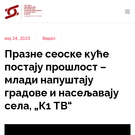
мај 24, 2023
Видео
Празне сеоске куће
постају прошлост –
млади напуштају
градове и насељавају
села, „К1 ТВ“