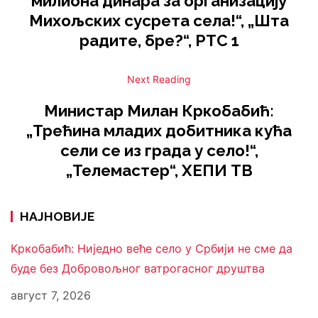
милиона динара за организацију
Михољских сусрета села!“, „Шта
радите, бре?“, РТС 1
Next Reading
Министар Милан Кркобабић:
„Трећина младих добитника кућа
сели се из града у село!“,
„Телемастер“, ХЕПИ ТВ
НАЈНОВИЈЕ
Кркобабић: Ниједно веће село у Србији не сме да
буде без Добровољног ватрогасног друштва
август 7, 2026