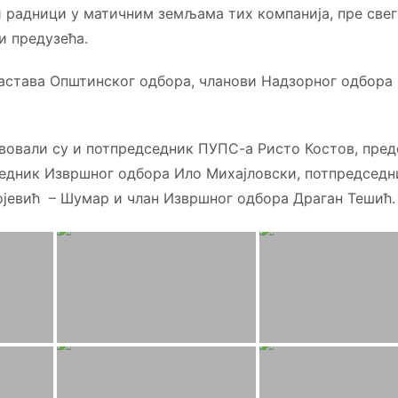
и радници у матичним земљама тих компанија, пре свег
и предузећа.
састава Општинског одбора, чланови Надзорног одбора
вовали су и потпредседник ПУПС-а Ристо Костов, пре
едник Извршног одбора Ило Михајловски, потпредсед
јевић – Шумар и члан Извршног одбора Драган Тешић.