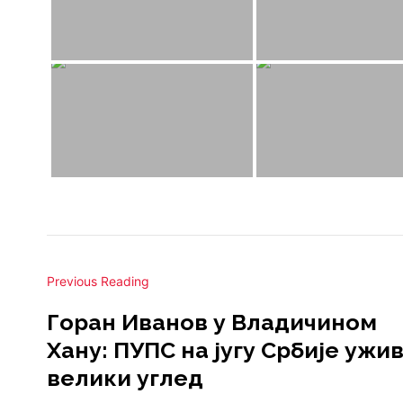
Previous Reading
Горан Иванов у Владичином
Хану: ПУПС на југу Србије ужи
велики углед