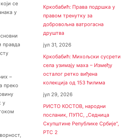
који се
Кркобабић: Права подршка у
нака у
правом тренутку за
добровољна ватрогасна
друштва
основни
и правда
јул 31, 2026
асту
Кркобабић: Михољски сусрети
села узимају маха – Између
осталог ретко виђена
них –
колекција од 153 ћилима
а преко
мовину
јул 29, 2026
х у
РИСТО КОСТОВ, народни
 током
посланик, ПУПС, „Седница
Скупштине Републике Србије“,
РТС 2
ворност,