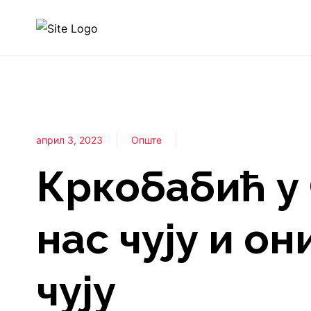
април 3, 2023
Опште
Кркобабић у
нас чују и он
чују