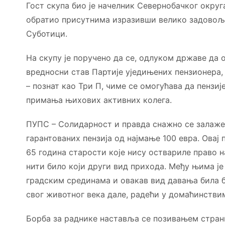
Гост скупа био је начелник Севернобачког округ
обратио присутнима изразивши велико задовољ
Суботици.
На скупу је поручено да се, одлуком државе да о
вредносни став Партије уједињених пензионера
– познат као Три П, чиме се омогућава да пензи
примања њихових активних колега.
ПУПС – Солидарност и правда снажно се залаже 
гарантованих пензија од најмање 100 евра. Овај
65 година старости које нису оствариле право н
нити било који други вид прихода. Међу њима је 
градским срединама и овакав вид давања била б
свог животног века дале, радећи у домаћинстви
Борба за раднике наставља се позивањем страни