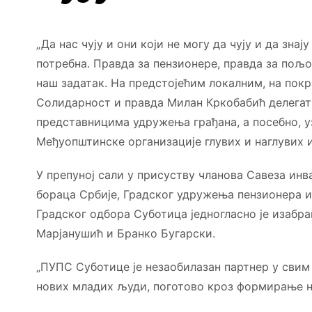
„Да нас чују и они који не могу да чују и да зна
потребна. Правда за пензионере, правда за пољо
наш задатак. На предстојећим локалним, на покр
Солидарност и правда Милан Кркобабић делегат
представницима удружења грађана, а посебно, у
Међуопштинске организације глувих и наглувих 
У препуној сали у присуству чланова Савеза ин
бораца Србије, Градског удружења пензионера и
Градског одбора Суботица једногласно је изабр
Марјанушић и Бранко Бугарски.
„ПУПС Суботице је незаобилазан партнер у свим 
нових младих људи, поготово кроз формирање но