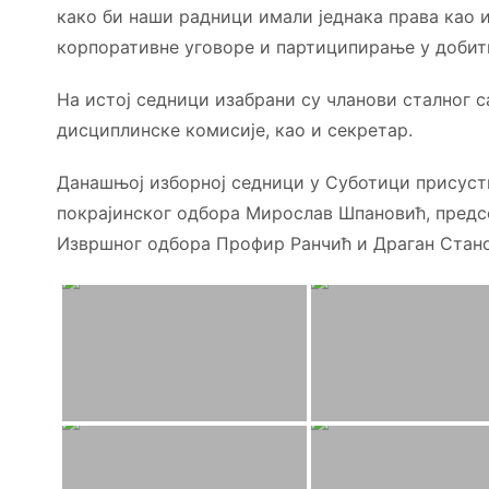
како би наши радници имали једнака права као 
корпоративне уговоре и партиципирање у добит
На истој седници изабрани су чланови сталног 
дисциплинске комисије, као и секретар.
Данашњој изборној седници у Суботици присуст
покрајинског одбора Мирослав Шпановић, предс
Извршног одбора Профир Ранчић и Драган Стано