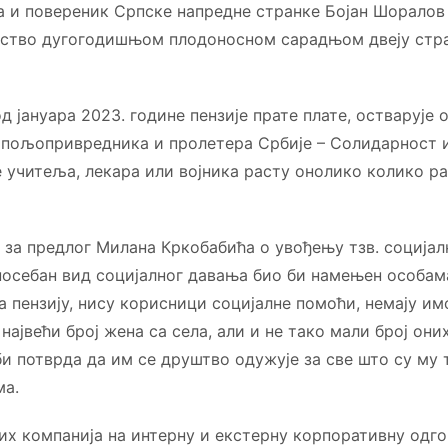
а и повереник Српске напредне странке Бојан Шоралов 
ство дугогодишњом плодоносном сарадњом двеју стра
д јануара 2023. године пензије прате плате, остварује 
, пољопривредника и пролетера Србије – Солидарност 
је учитеља, лекара или војника расту онолико колико р
за предлог Милана Кркобабића о увођењу тзв. социјал
 посебан вид социјалног давања био би намењен особам
а пензију, нису корисници социјалне помоћи, немају и
највећи број жена са села, али и не тако мали број они
и потврда да им се друштво одужује за све што су му
ма.
х компанија на интерну и екстерну корпоративну одго