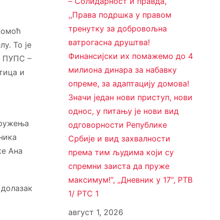
– Солидарност и правда,
,,Права подршка у правом
тренутку за добровољна
 помоћ
ватрогасна друштва!
у. То је
Финансијски их помажемо до 4
р ПУПС –
милиона динара за набавку
тица и
опреме, за адаптацију домова!
Значи један нови приступ, нови
однос, у питању је нови вид
дружења
одговорности Републике
ника
Србије и вид захвалности
ке Ана
према тим људима који су
спремни заиста да пруже
максимум!“, „Дневник у 17“, РТВ
 долазак
1/ РТС 1
август 1, 2026