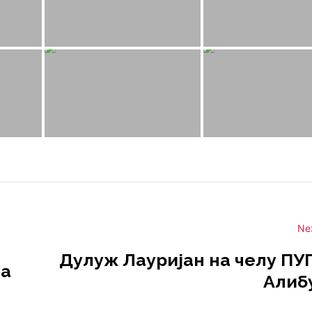
Ne
Дулуж Лауријан на челу ПУП
ва
Алиб