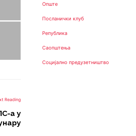
Опште
Посланички клуб
Република
Саопштења
Социјално предузетништво
xt Reading
С-а у
унару