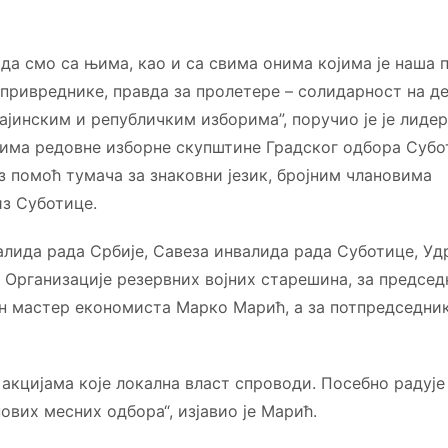
ју да смо са њима, као и са свима онима којима је наша
привреднике, правда за пролетере – солидарност на дел
ајинским и републичким изборима”, поручио је је лиде
има редовне изборне скупштине Градског одбора Субо
з помоћ тумача за знаковни језик, бројним члановима
из Суботице.
валида рада Србије, Савеза инвалида рада Суботице, У
 Организације резервних војних старешина, за председ
ан мастер економиста Марко Марић, а за потпредседни
акцијама које локална власт спроводи. Посебно радује
вих месних одбора“, изјавио је Марић.