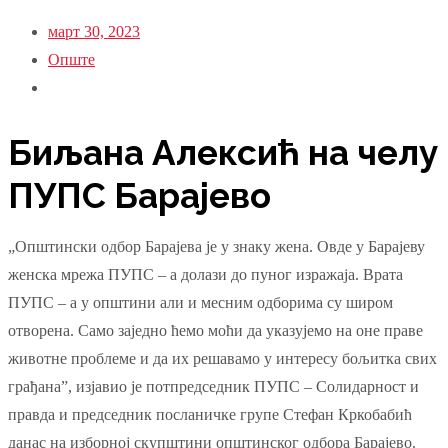
март 30, 2023
Опште
Биљана Алексић на челу
ПУПС Барајево
„Општински одбор Барајева је у знаку жена. Овде у Барајеву
женска мрежа ПУПС – а долази до пуног изражаја. Врата
ПУПС – а у општини али и месним одборима су широм
отворена. Само заједно ћемо моћи да указујемо на оне праве
животне проблеме и да их решавамо у интересу бољитка свих
грађана”, изјавио је потпредседник ПУПС – Солидарност и
правда и председник посланичке групе Стефан Кркобабић
данас на изборној скупштини општинског одбора Барајево.