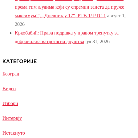
према тим људима који су спремни заиста да пруже
максимум!“, „Дневник у 17“, РТВ 1/ РТС 1
август 1,
2026
Кркобабић: Права подршка у правом тренутку за
добровољна ватрогасна друштва
јул 31, 2026
КАТЕГОРИЈЕ
Београд
Видео
Избори
Интервју
Истакнуто