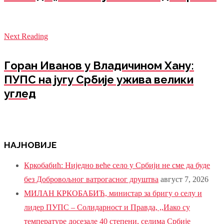
Next Reading
Горан Иванов у Владичином Хану:
ПУПС на југу Србије ужива велики
углед
НАЈНОВИЈЕ
Кркобабић: Ниједно веће село у Србији не сме да буде
без Добровољног ватрогасног друштва
август 7, 2026
МИЛАН КРКОБАБИЋ, министар за бригу о селу и
лидер ПУПС – Солидарност и Правда, ,,Иако су
температуре досезале 40 степени, селима Србије