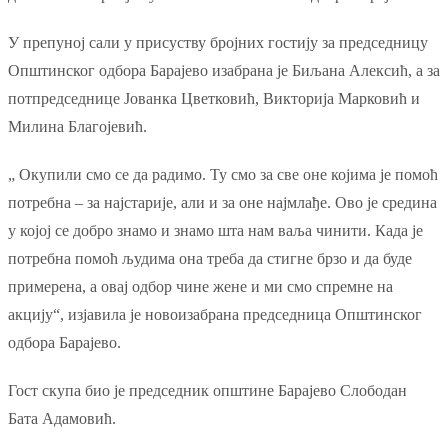
У препуној сали у присуству бројних гостију за председницу
Општинског одбора Барајево изабрана је Биљана Алексић, а за
потпредседнице Јованка Цветковић, Викторија Марковић и
Милина Благојевић.
„ Окупили смо се да радимо. Ту смо за све оне којима је помоћ
потребна – за најстарије, али и за оне најмлађе. Ово је средина
у којој се добро знамо и знамо шта нам ваља чинити. Када је
потребна помоћ људима она треба да стигне брзо и да буде
примерена, а овај одбор чине жене и ми смо спремне на
акцију“, изјавила је новоизабрана председница Општинског
одбора Барајево.
Гост скупа био је председник општине Барајево Слободан
Бата Адамовић.