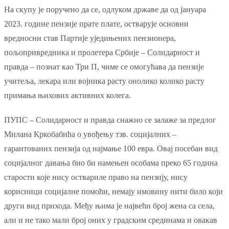
На скупу је поручено да се, одлуком државе да од јануара
2023. године пензије прате плате, остварује основни
вредносни став Партије уједињених пензионера,
пољопривредника и пролетера Србије – Солидарност и
правда – познат као Три П, чиме се омогућава да пензије
учитеља, лекара или војника расту онолико колико расту
примања њихових активних колега.
ПУПС – Солидарност и правда снажно се залаже за предлог
Милана Кркобабића о увођењу тзв. социјалних –
гарантованих пензија од најмање 100 евра. Овај посебан вид
социјалног давања био би намењен особама преко 65 година
старости које нису оствариле право на пензију, нису
корисници социјалне помоћи, немају имовину нити било који
други вид прихода. Међу њима је највећи број жена са села,
али и не тако мали број оних у градским срединама и овакав