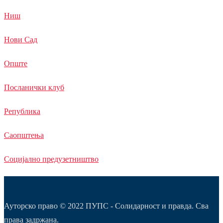
Ниш
Нови Сад
Опште
Посланички клуб
Република
Саопштења
Социјално предузетништво
Ауторско право © 2022 ПУПС - Солидарност и правда. Сва
права задржана.