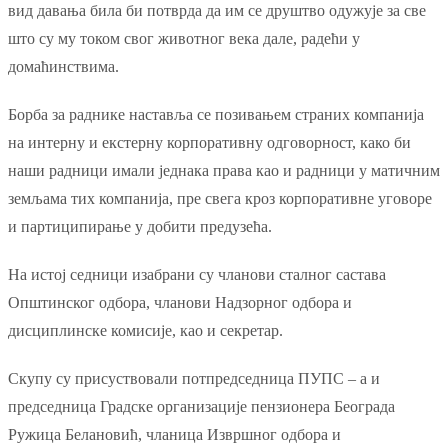
вид давања била би потврда да им се друштво одужује за све
што су му током свог животног века дале, радећи у
домаћинствима.
Борба за раднике наставља се позивањем страних компанија
на интерну и екстерну корпоративну одговорност, како би
наши радници имали једнака права као и радници у матичним
земљама тих компанија, пре свега кроз корпоративне уговоре
и партиципирање у добити предузећа.
На истој седници изабрани су чланови сталног састава
Општинског одбора, чланови Надзорног одбора и
дисциплинске комисије, као и секретар.
Скупу су присуствовали потпредседница ПУПС – а и
председница Градске организације пензионера Београда
Ружица Белановић, чланица Извршног одбора и