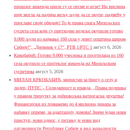
прошлог викенда ориле су се песме и игре! Ни врелина
није могла да надјача жељу људи да се окупе, надмећу у
прославе своје обичаје! То је права снага Михољских
сусрета села који су претходне недеље окупили готово
9.000 људи из најмање 160 села у девет општина широм
Србије!“, „Дневник у 17“, РТВ 1/РТС 1
август 6, 2026
Кркобабић: Готово 9.000 учесника и посетилаца из 160
села окупило се протеклог викенда на Михољским
сусретима
август 5, 2026
МИЛАН КРКОБАБИЋ, министар за бригу о селу и
лидер, ПУПС – Солидарност и правда, ,,Права подршка
у правом тренутку за добровољна ватрогасна друштва!
Финансијски их помажемо до 4 милиона динара за
набавку опреме, за адаптацију домова! Значи један нови
приступ, нови однос, у питању је нови вид
одговорности Републике Србије и вид захвалности