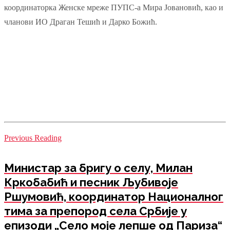
координаторка Женске мреже ПУПС-а Мира Јовановић, као и
чланови ИО Драган Тешић и Дарко Божић.
Previous Reading
Министар за бригу о селу, Милан
Кркобабић и песник Љубивоје
Ршумовић, координатор Националног
тима за препород села Србије у
епизоди „Село моје лепше од Париза“