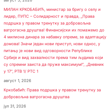
август 5, 2026
МИЛАН КРКОБАБИЋ, министар за бригу о селу и
лидер, ПУПС – Солидарност и правда, ,,Права
подршка у правом тренутку за добровољна
ватрогасна друштва! Финансијски их помажемо до
4 милиона динара за набавку опреме, за адаптацију
домова! Значи један нови приступ, нови однос, у
питању је нови вид одговорности Републике
Србије и вид захвалности према тим људима који
су спремни заиста да пруже максимум!“, „Дневник
у 17“, РТВ 1/ РТС 1
август 1, 2026
Кркобабић: Права подршка у правом тренутку за
добровољна ватрогасна друштва
јул 31, 2026