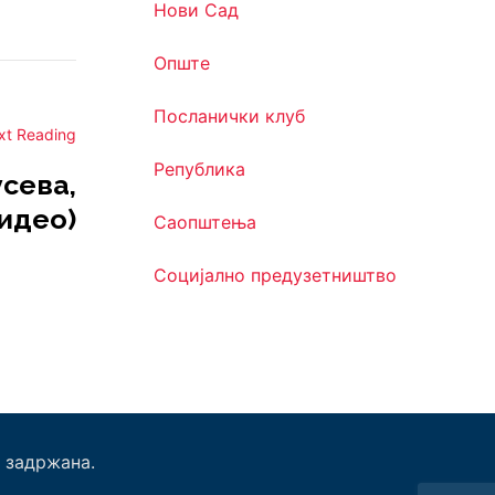
Нови Сад
Опште
Посланички клуб
xt Reading
Република
сева,
видео)
Саопштења
Социјално предузетништво
 задржана.