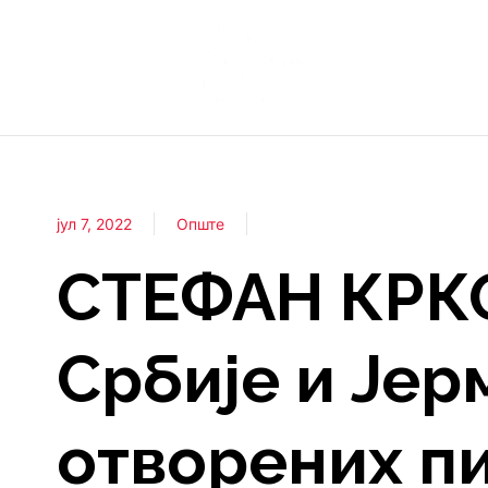
јул 7, 2022
Опште
СТЕФАН КРК
Србије и Јер
отворених п