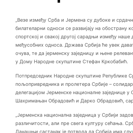
„Везе између Срба и Јермена су дубоке и срдач
билателарни односи се развијају на обострану ко
спортској и свакој другој сарадњи између наш
међусобних односа. Држава Србија ће увек дават
очува, те да јерменску заједницу и њене релеван
у Дому Народне скупштине Стефан Кркобабић.
Потпредседник Народне скупштине Републике Ср
пољопривредника и пролетера Србије – солидар
делегацијом Јерменске националне заједнице у С
Шахримањан Обрадовић и Дарко Обрадовић, сар
„Јерменска национална заједница у Србији задов
различитости, али пре свега културу сећања. Ср
Данашњи састанак је потврда да Србија има слух