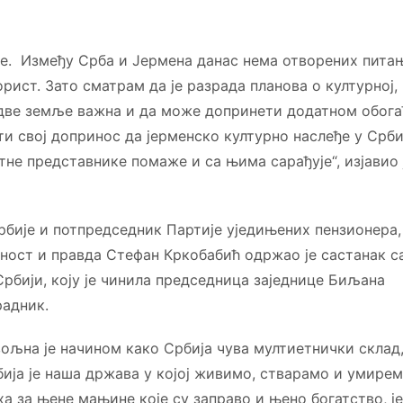
не. Између Срба и Јермена данас нема отворених пита
рист. Зато сматрам да је разрада планова о културној,
е две земље важна и да може допринети додатном обог
и свој допринос да јерменско културно наслеђе у Срби
тне представнике помаже и са њима сарађује“, изјавио 
бије и потпредседник Партије уједињених пензионера,
ност и правда Стефан Кркобабић одржао је састанак с
рбији, коју je чинила председница заједнице Биљана
адник.
ољна је начином како Србија чува мултиетнички склад,
бија је наша држава у којој живимо, стварамо и умирем
а за њене мањине које су заправо и њено богатство, ј