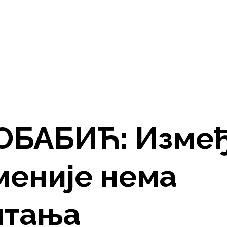
ОБАБИЋ: Изме
меније нема
итања