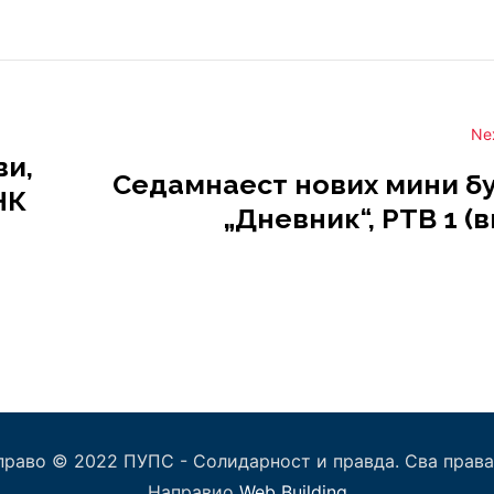
Ne
ви,
Седамнаест нових мини бу
НК
„Дневник“, РТВ 1 (
право © 2022 ПУПС - Солидарност и правда. Сва права
Направио
Web Building