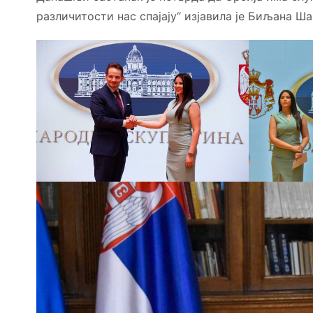
различитости нас спајају“ изјавила је Биљана 