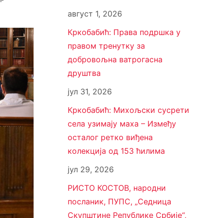
август 1, 2026
Кркобабић: Права подршка у
правом тренутку за
добровољна ватрогасна
друштва
јул 31, 2026
Кркобабић: Михољски сусрети
села узимају маха – Између
осталог ретко виђена
колекција од 153 ћилима
јул 29, 2026
РИСТО КОСТОВ, народни
посланик, ПУПС, „Седница
Скупштине Републике Србије“,