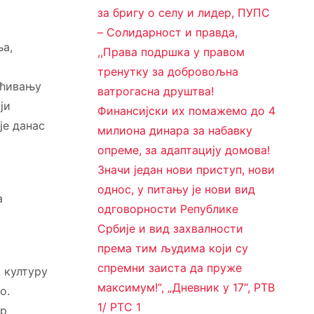
за бригу о селу и лидер, ПУПС
– Солидарност и правда,
ња,
,,Права подршка у правом
тренутку за добровољна
аћивању
ватрогасна друштва!
ји
Финансијски их помажемо до 4
је данас
милиона динара за набавку
опреме, за адаптацију домова!
Значи један нови приступ, нови
однос, у питању је нови вид
а
одговорности Републике
Србије и вид захвалности
према тим људима који су
спремни заиста да пруже
 културу
максимум!“, „Дневник у 17“, РТВ
о.
1/ РТС 1
ер