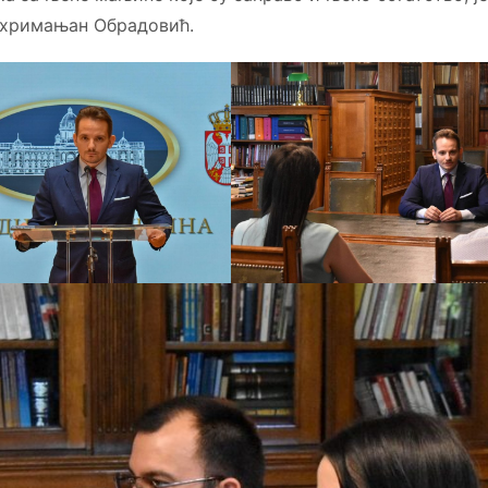
Шахримањан Обрадовић.