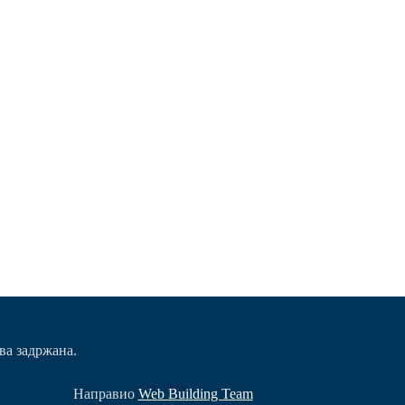
ва задржана.
Направио
Web Building Team