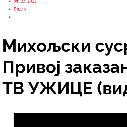
јун 23, 2022
Видео
Михољски суср
Привој заказан
ТВ УЖИЦЕ (ви