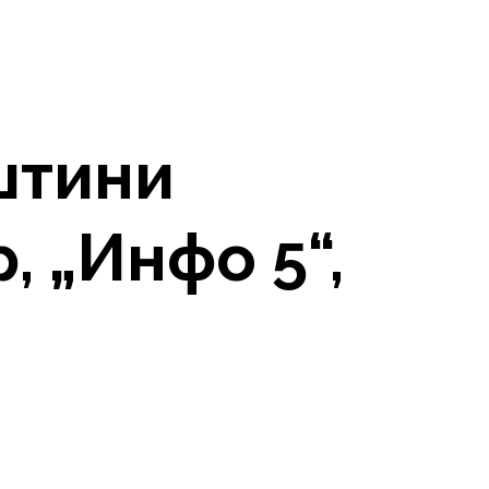
штини
, „Инфо 5“,