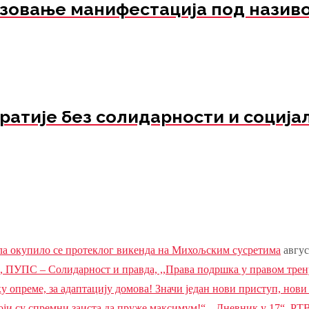
изовање манифестација под назив
тије без солидарности и соција
ела окупило се протеклог викенда на Михољским сусретима
авгус
УПС – Солидарност и правда, ,,Права подршка у правом трену
 опреме, за адаптацију домова! Значи један нови приступ, нови
ји су спремни заиста да пруже максимум!“, „Дневник у 17“, РТВ