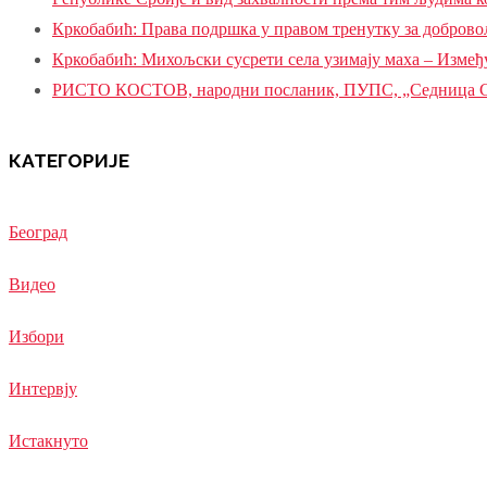
Кркобабић: Права подршка у правом тренутку за доброво
Кркобабић: Михољски сусрети села узимају маха – Између
РИСТО КОСТОВ, народни посланик, ПУПС, „Седница Ск
КАТЕГОРИЈЕ
Београд
Видео
Избори
Интервју
Истакнуто