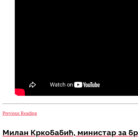
Previous Reading
Милан Кркобабић, министaр за б