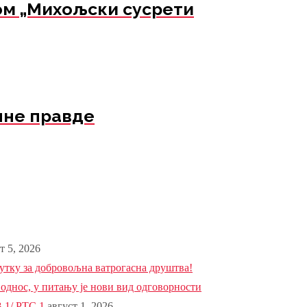
ом „Михољски сусрети
лне правде
т 5, 2026
тку за добровољна ватрогасна друштва!
 однос, у питању је нови вид одговорности
 1/ РТС 1
август 1, 2026