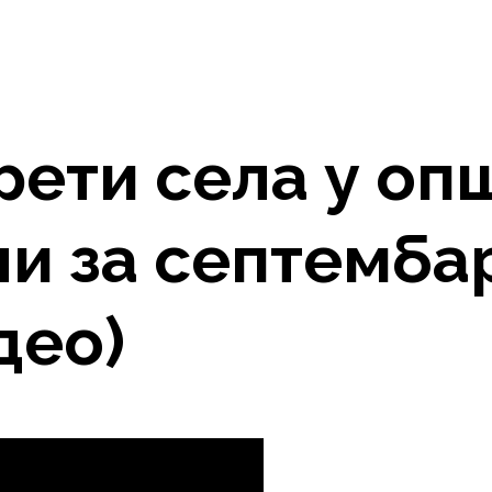
ети села у оп
и за септембар
део)