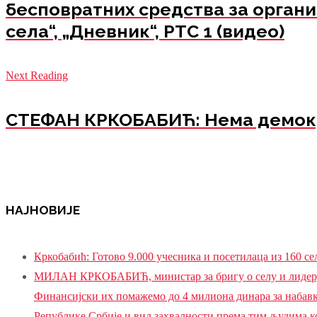
бесповратних средства за орган
села“, „Дневник“, РТС 1 (видео)
Next Reading
СТЕФАН КРКОБАБИЋ: Нема демокра
НАЈНОВИЈЕ
Кркобабић: Готово 9.000 учесника и посетилаца из 160 с
МИЛАН КРКОБАБИЋ, министар за бригу о селу и лидер, П
Финансијски их помажемо до 4 милиона динара за набавку
Републике Србије и вид захвалности према тим људима ко