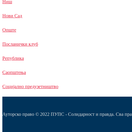
Ниш
Нови Сад
Опште
Посланички клуб
Република
Саопштења
Социјално предузетништво
Ауторско право © 2022 ПУПС - Солидарност и правда. Сва пра