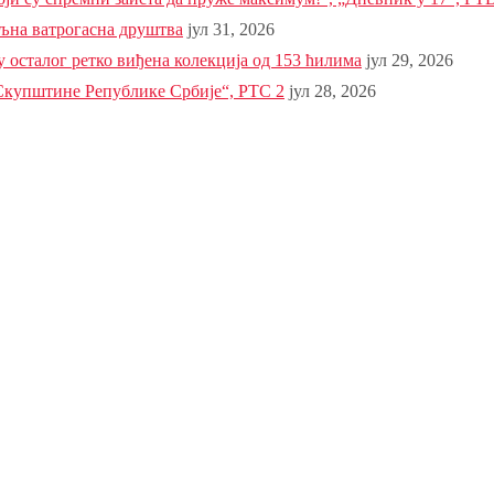
љна ватрогасна друштва
јул 31, 2026
 осталог ретко виђена колекција од 153 ћилима
јул 29, 2026
упштине Републике Србије“, РТС 2
јул 28, 2026