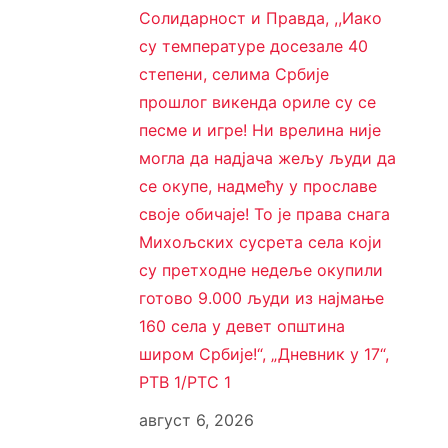
Солидарност и Правда, ,,Иако
су температуре досезале 40
степени, селима Србије
прошлог викенда ориле су се
песме и игре! Ни врелина није
могла да надјача жељу људи да
се окупе, надмећу у прославе
своје обичаје! То је права снага
Михољских сусрета села који
су претходне недеље окупили
готово 9.000 људи из најмање
160 села у девет општина
широм Србије!“, „Дневник у 17“,
РТВ 1/РТС 1
август 6, 2026