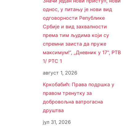
Значи један нови приступ, нови
однос, у питању је нови вид
одговорности Републике
Србије и вид захвалности
према тим људима који су
спремни заиста да пруже
максимум!“, „Дневник у 17“, РТВ
1/ РТС 1
август 1, 2026
Кркобабић: Права подршка у
правом тренутку за
добровољна ватрогасна
друштва
јул 31, 2026