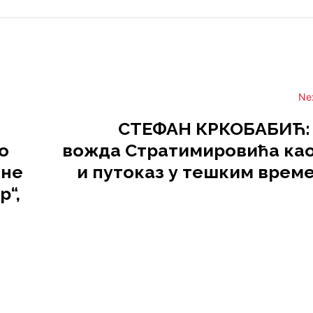
Ne
СТЕФАН КРКОБАБИЋ:
о
вожда Стратимировића као
лне
и путоказ у тешким врем
р“,