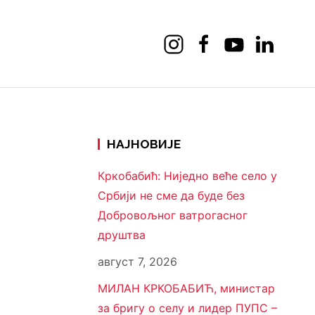
НАЈНОВИЈЕ
Кркобабић: Ниједно веће село у
Србији не сме да буде без
Добровољног ватрогасног
друштва
август 7, 2026
МИЛАН КРКОБАБИЋ, министар
за бригу о селу и лидер ПУПС –