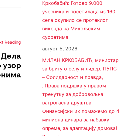
Кркобабић: Готово 9.000
учесника и посетилаца из 160
села окупило се протеклог
викенда на Михољским
сусретима
xt Reading
август 5, 2026
 Дела
МИЛАН КРКОБАБИЋ, министар
 узор
за бригу о селу и лидер, ПУПС
енима
– Солидарност и правда,
,,Права подршка у правом
тренутку за добровољна
ватрогасна друштва!
Финансијски их помажемо до 4
милиона динара за набавку
опреме, за адаптацију домова!