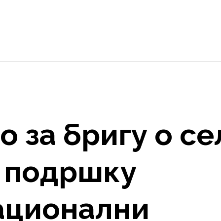
 за бригу о се
у подршку
Национални