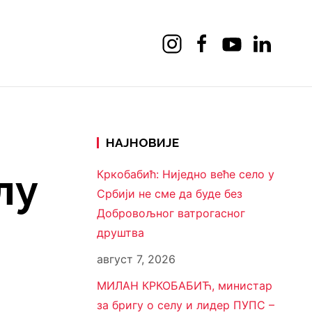
НАЈНОВИЈЕ
лу
Кркобабић: Ниједно веће село у
Србији не сме да буде без
Добровољног ватрогасног
друштва
август 7, 2026
МИЛАН КРКОБАБИЋ, министар
за бригу о селу и лидер ПУПС –