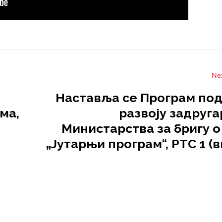
Ne
Наставља се Програм по
ма,
развоју задруга
Министарства за бригу о
„Јутарњи програм“, РТС 1 (