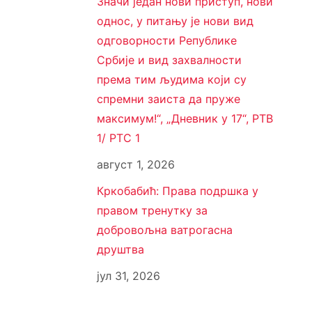
Значи један нови приступ, нови
однос, у питању је нови вид
одговорности Републике
Србије и вид захвалности
према тим људима који су
спремни заиста да пруже
максимум!“, „Дневник у 17“, РТВ
1/ РТС 1
август 1, 2026
Кркобабић: Права подршка у
правом тренутку за
добровољна ватрогасна
друштва
јул 31, 2026