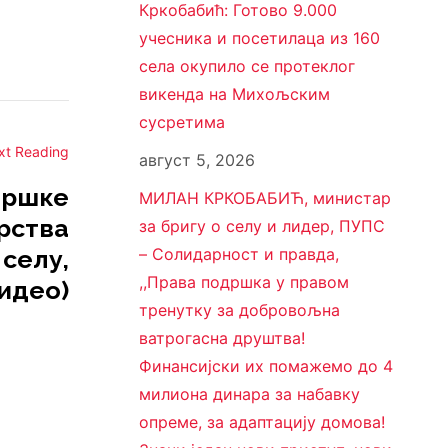
Кркобабић: Готово 9.000
учесника и посетилаца из 160
села окупило се протеклог
викенда на Михољским
сусретима
xt Reading
август 5, 2026
дршке
МИЛАН КРКОБАБИЋ, министар
рства
за бригу о селу и лидер, ПУПС
 селу,
– Солидарност и правда,
,,Права подршка у правом
видео)
тренутку за добровољна
ватрогасна друштва!
Финансијски их помажемо до 4
милиона динара за набавку
опреме, за адаптацију домова!