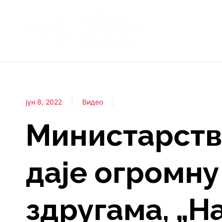
јун 8, 2022
Видео
Министарство
даје огромн
здругама, „