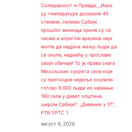
Солидарност и Правда, ,,Иако
су температуре досезале 40
степени, селима Србије
прошлог викенда ориле су се
песме и игре! Ни врелина није
могла да надјача жељу људи да
се окупе, надмећу у прославе
своје обичаје! То је права снага
Михољских сусрета села који
су претходне недеље окупили
готово 9.000 људи из најмање
160 села у девет општина
широм Србије!“, „Дневник у 17“,
РТВ 1/РТС 1
август 6, 2026