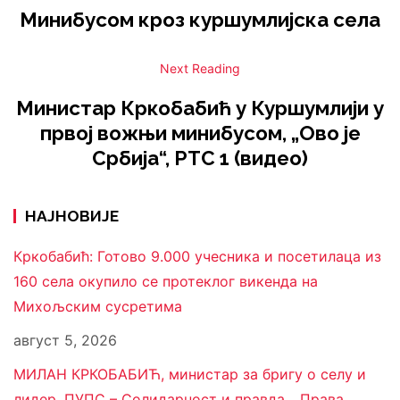
Минибусом кроз куршумлијска села
Next Reading
Министар Кркобабић у Куршумлији у
првој вожњи минибусом, „Ово је
Србија“, РТС 1 (видео)
НАЈНОВИЈЕ
Кркобабић: Готово 9.000 учесника и посетилаца из
160 села окупило се протеклог викенда на
Михољским сусретима
август 5, 2026
МИЛАН КРКОБАБИЋ, министар за бригу о селу и
лидер, ПУПС – Солидарност и правда, ,,Права