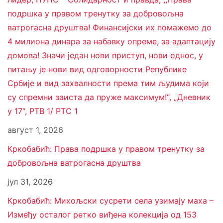
подршка у правом тренутку за добровољна
ватрогасна друштва! Финансијски их помажемо до
4 милиона динара за набавку опреме, за адаптацију
домова! Значи један нови приступ, нови однос, у
питању је нови вид одговорности Републике
Србије и вид захвалности према тим људима који
су спремни заиста да пруже максимум!“, „Дневник
у 17“, РТВ 1/ РТС 1
август 1, 2026
Кркобабић: Права подршка у правом тренутку за
добровољна ватрогасна друштва
јул 31, 2026
Кркобабић: Михољски сусрети села узимају маха –
Између осталог ретко виђена колекција од 153