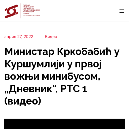
април 27, 2022
Видео
Министар Кркобабић у
Куршумлији у првој
вожњи минибусом,
„Дневник“, РТС 1
(видео)