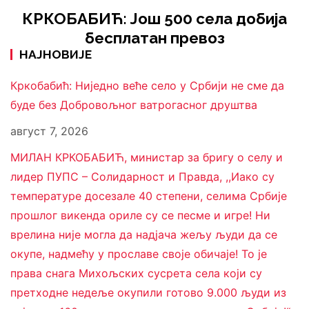
КРКОБАБИЋ: Још 500 села добија
бесплатан превоз
НАЈНОВИЈЕ
Кркобабић: Ниједно веће село у Србији не сме да
буде без Добровољног ватрогасног друштва
август 7, 2026
МИЛАН КРКОБАБИЋ, министар за бригу о селу и
лидер ПУПС – Солидарност и Правда, ,,Иако су
температуре досезале 40 степени, селима Србије
прошлог викенда ориле су се песме и игре! Ни
врелина није могла да надјача жељу људи да се
окупе, надмећу у прославе своје обичаје! То је
права снага Михољских сусрета села који су
претходне недеље окупили готово 9.000 људи из