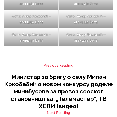
агенција Бета
агенција Бета
Фото: Амир Хамзагић –
Фото: Амир Хамзагић –
агенција Бета
агенција Бета
Фото: Амир Хамзагић –
Фото: Амир Хамзагић –
агенција Бета
агенција Бета
Previous Reading
Министар за бригу о селу Милан
Кркобабић о новом конкурсу доделе
минибусева за превоз сеоског
становништва, „Телемастер“, ТВ
ХЕПИ (видео)
Next Reading