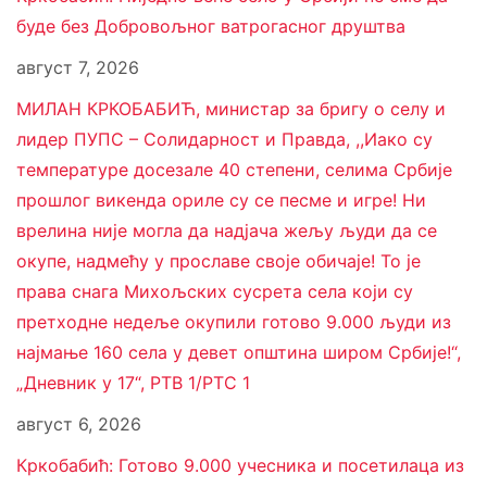
буде без Добровољног ватрогасног друштва
август 7, 2026
МИЛАН КРКОБАБИЋ, министар за бригу о селу и
лидер ПУПС – Солидарност и Правда, ,,Иако су
температуре досезале 40 степени, селима Србије
прошлог викенда ориле су се песме и игре! Ни
врелина није могла да надјача жељу људи да се
окупе, надмећу у прославе своје обичаје! То је
права снага Михољских сусрета села који су
претходне недеље окупили готово 9.000 људи из
најмање 160 села у девет општина широм Србије!“,
„Дневник у 17“, РТВ 1/РТС 1
август 6, 2026
Кркобабић: Готово 9.000 учесника и посетилаца из