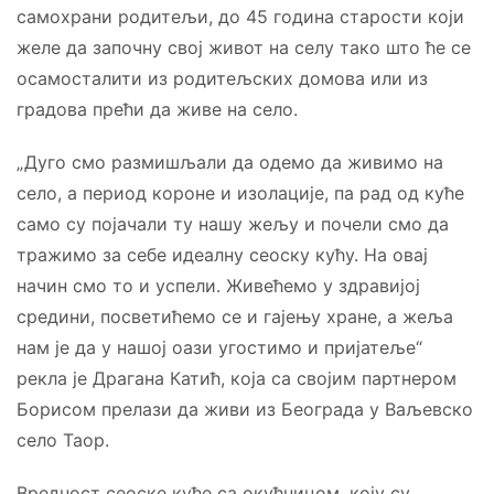
самохрани родитељи, до 45 година старости који
желе да започну свој живот на селу тако што ће се
осамосталити из родитељских домова или из
градова прећи да живе на село.
„Дуго смо размишљали да одемо да живимо на
село, а период короне и изолације, па рад од куће
само су појачали ту нашу жељу и почели смо да
тражимо за себе идеалну сеоску кућу. На овај
начин смо то и успели. Живећемо у здравијој
средини, посветићемо се и гајењу хране, а жеља
нам је да у нашој оази угостимо и пријатеље“
рекла је Драгана Катић, која са својим партнером
Борисом прелази да живи из Београда у Ваљевско
село Таор.
Вредност сеоске куће са окућницом, коју су