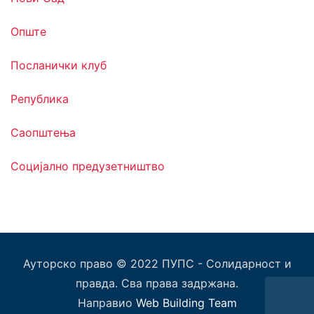
Опште
Посланички клуб
Република
Саопштења
Социјално предузетништво
Ауторско право © 2022 ПУПС - Солидарност и
правда. Сва права задржана.
Направио
Web Building Team