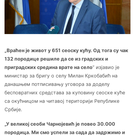
„Враћен је живот у 651 сеоску кућу. Од тога су чак
132 породице решиле да се из градских и
приградских средина врате на село
“ изјавио је
министар за бригу о селу Милан Кркобабић на
данашњем потписивању уговора за доделу
бесповратних средстава за куповину сеоске куће
са окућницом на читавој територији Републике
Србије.
„У великој сеоби Чарнојевић је повео 30.000
породица. Ми смо успели за сада да задржимо и