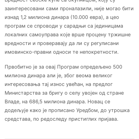
заинтересовани сами проналазили, није могао бити
изнад 1,2 милиона динара (10.000 евра), а цео
програм се спроводи у сарадњи са јединицама
локалних самоуправа које врше процену тржишне
вредности и проверавају да ли су регулисани
имовинско-правни односи те непокретности.
Првобитно је за овај Програм опредељено 500
милиона динара али је, због веома великог
интересовања тај износ увећан, на предлог
Министарства за бригу о селу увојен од стране
Владе, на 686,5 милиона динара. Новац се
додељује како је прописано Уредбом, до утрошка
средстава, по редоследу пристиглих пријава.