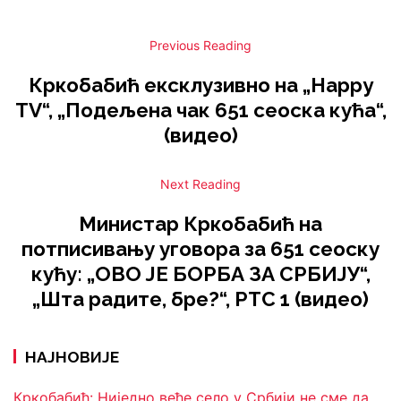
Previous Reading
Кркобабић ексклузивно на „Happy
TV“, „Подељена чак 651 сеоска кућа“,
(видео)
Next Reading
Министар Кркобабић на
потписивању уговора за 651 сеоску
кућу: „ОВО ЈЕ БОРБА ЗА СРБИЈУ“,
„Шта радите, бре?“, РТС 1 (видео)
НАЈНОВИЈЕ
Кркобабић: Ниједно веће село у Србији не сме да