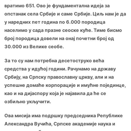
вратимо 651. Ово је фундаментална идеја за
опстанак села Србије и саме Србије. Циљ нам је да
у наредних пет година по 6.000 породица
населимо у сада празне сеоске куће. Тиме бисмо
број породица довели на онај почетни број од
30.000 из Велике сеобе.
За то су нам потребна десетоструко већа
средства у идућој години. Рачунамо на државу
Србију, на Српску православну цркву, али и на
успешне домаће корпорације и имућне појединце,
као и на дијаспору која је најавила да ће се
озбиљно укључити.
Ова мисија има подршку председника Републике
Александра Вучића, Српске академије наука и