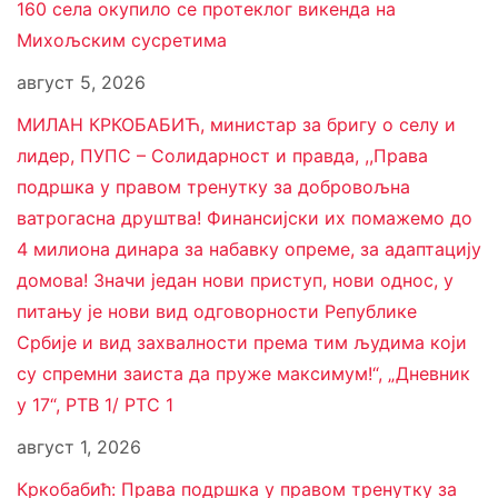
160 села окупило се протеклог викенда на
Михољским сусретима
август 5, 2026
МИЛАН КРКОБАБИЋ, министар за бригу о селу и
лидер, ПУПС – Солидарност и правда, ,,Права
подршка у правом тренутку за добровољна
ватрогасна друштва! Финансијски их помажемо до
4 милиона динара за набавку опреме, за адаптацију
домова! Значи један нови приступ, нови однос, у
питању је нови вид одговорности Републике
Србије и вид захвалности према тим људима који
су спремни заиста да пруже максимум!“, „Дневник
у 17“, РТВ 1/ РТС 1
август 1, 2026
Кркобабић: Права подршка у правом тренутку за