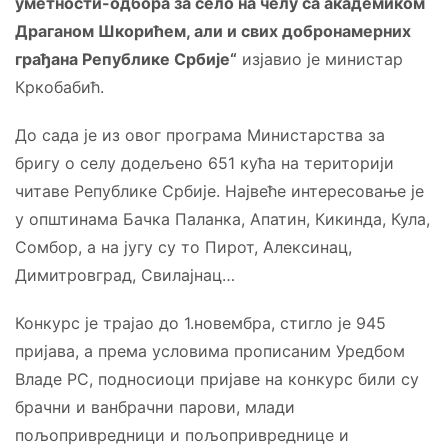
уметности-одбора за село на челу са академиком
Драганом Шкорићем, али и свих добронамерних
грађана Републике Србије“
изјавио је министар
Кркобабић.
До сада је из овог програма Министарства за
бригу о селу додељено 651 кућа на територији
читаве Републике Србије. Највеће интересовање је
у општинама Бачка Паланка, Апатин, Кикинда, Кула,
Сомбор, а на југу су то Пирот, Алексинац,
Димитровград, Свилајнац…
Конкурс је трајао до 1.новембра, стигло је 945
пријава, а према условима прописаним Уредбом
Владе РС, подносиоци пријаве на конкурс били су
брачни и ванбрачни парови, млади
пољопривредници и пољопривреднице и