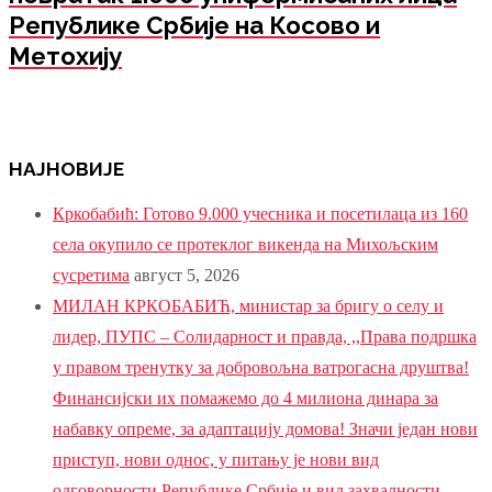
Републике Србије на Косово и
Метохију
НАЈНОВИЈЕ
Кркобабић: Готово 9.000 учесника и посетилаца из 160
села окупило се протеклог викенда на Михољским
сусретима
август 5, 2026
МИЛАН КРКОБАБИЋ, министар за бригу о селу и
лидер, ПУПС – Солидарност и правда, ,,Права подршка
у правом тренутку за добровољна ватрогасна друштва!
Финансијски их помажемо до 4 милиона динара за
набавку опреме, за адаптацију домова! Значи један нови
приступ, нови однос, у питању је нови вид
одговорности Републике Србије и вид захвалности