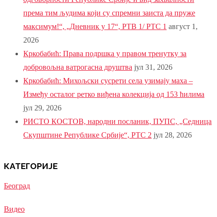
према тим људима који су спремни заиста да пруже
максимум!“, „Дневник у 17“, РТВ 1/ РТС 1
август 1,
2026
Кркобабић: Права подршка у правом тренутку за
добровољна ватрогасна друштва
јул 31, 2026
Кркобабић: Михољски сусрети села узимају маха –
Између осталог ретко виђена колекција од 153 ћилима
јул 29, 2026
РИСТО КОСТОВ, народни посланик, ПУПС, „Седница
Скупштине Републике Србије“, РТС 2
јул 28, 2026
КАТЕГОРИЈЕ
Београд
Видео