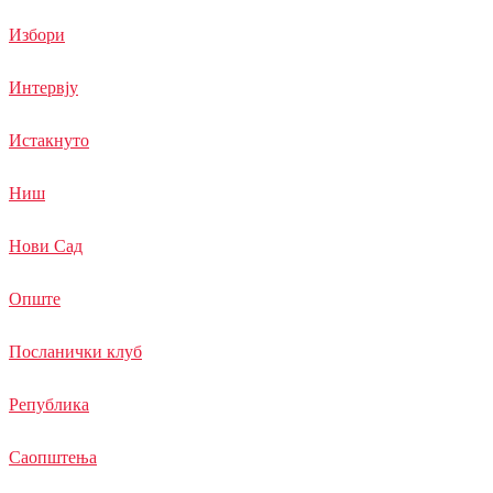
Избори
Интервју
Истакнуто
Ниш
Нови Сад
Опште
Посланички клуб
Република
Саопштења