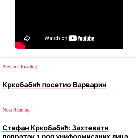
Previous Reading
Кркобабић посетио Варварин
Next Reading
Стефан Кркобабић: Захтевати
повратак 1.000 униформисаних лица