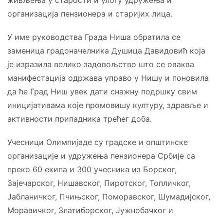
живљења у старости и улогу удружења и
организација пензионера и старијих лица.
У име руководства Града Ниша обратила се
заменица градоначелника Душица Давидовић која
је изразила велико задовољство што се оваква
манифестација одржава управо у Нишу и поновила
да ће Град Ниш увек дати снажну подршку свим
иницијативама које промовишу културу, здравље и
активности припадника трећег доба.
Учесници Олимпијаде су градске и општинске
организације и удружења пензионера Србије са
преко 60 екипа и 300 учесника из Борског,
Зајечарског, Нишавског, Пиротског, Топличког,
Јабланичког, Пчињског, Поморавског, Шумадијског,
Моравичког, Златиборског, Јужнобачког и