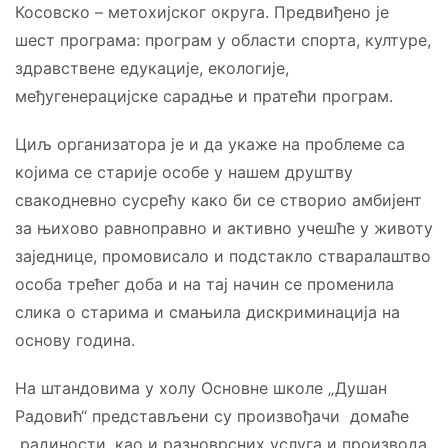
Косовско – метохијског округа. Предвиђено је
шест програма: програм у области спорта, културе,
здравствене едукације, екологије,
међугенерацијске сарадње и пратећи програм.
Циљ организатора је и да укаже на проблеме са
којима се старије особе у нашем друштву
свакодневно сусрећу како би се створио амбијент
за њихово равноправно и активно учешће у животу
заједнице, промовисало и подстакло стваралаштво
особа трећег доба и на тај начин се променила
слика о старима и смањила дискриминација на
основу година.
На штандовима у холу Основне школе „Душан
Радовић“ представљени су произвођачи домаће
радиности, као и разноврсних услуга и производа