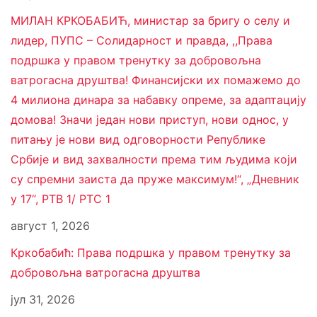
МИЛАН КРКОБАБИЋ, министар за бригу о селу и
лидер, ПУПС – Солидарност и правда, ,,Права
подршка у правом тренутку за добровољна
ватрогасна друштва! Финансијски их помажемо до
4 милиона динара за набавку опреме, за адаптацију
домова! Значи један нови приступ, нови однос, у
питању је нови вид одговорности Републике
Србије и вид захвалности према тим људима који
су спремни заиста да пруже максимум!“, „Дневник
у 17“, РТВ 1/ РТС 1
август 1, 2026
Кркобабић: Права подршка у правом тренутку за
добровољна ватрогасна друштва
јул 31, 2026