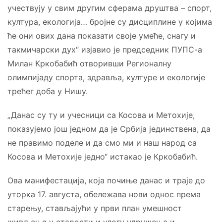
учествују у свим другим сферама друштва – спорт,
култура, екологија… бројне су дисциплине у којима
ће они ових дана показати своје умеће, снагу и
такмичарски дух“ изјавио је председник ПУПС-а
Милан Кркобабић отворивши Регионалну
олимпијаду спорта, здравља, културе и екологије
трећег доба у Нишу.
„Данас су ту и учесници са Косова и Метохије,
показујемо још једном да је Србија јединствена, да
не правимо поделе и да смо ми и наш народ са
Косова и Метохије једно“ истакао је Кркобабић.
Ова манифестација, која почиње данас и траје до
уторка 17. августа, обележава нови однос према
старењу, стављајући у први план умешност