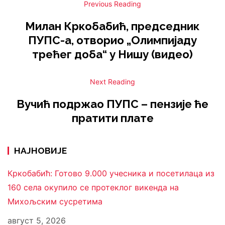
аген
аген
ђев
ђев
Previous Reading
ција
ција
ић –
ић –
БЕТ
БЕТ
аген
аген
А
А
ција
ција
ић –
ић –
БЕТ
БЕТ
аген
аген
А
А
ција
ција
БЕТ
БЕТ
Милан Кркобабић, председник
аген
аген
А
А
ција
ција
БЕТ
БЕТ
А
А
ција
ција
ПУПС-а, отворио „Олимпијаду
БЕТ
БЕТ
А
А
БЕТ
БЕТ
А
А
трећег доба“ у Нишу (видео)
А
А
Next Reading
Вучић подржао ПУПС – пензије ће
пратити плате
НАЈНОВИЈЕ
Кркобабић: Готово 9.000 учесника и посетилаца из
160 села окупило се протеклог викенда на
Михољским сусретима
август 5, 2026