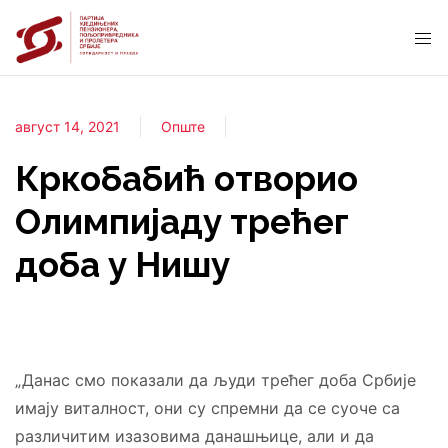
август 14, 2021
Опште
Кркобабић отворио
Олимпијаду трећег
доба у Нишу
„Данас смо показали да људи трећег доба Србије
имају виталност, они су спремни да се суоче са
различитим изазовима данашњице, али и да