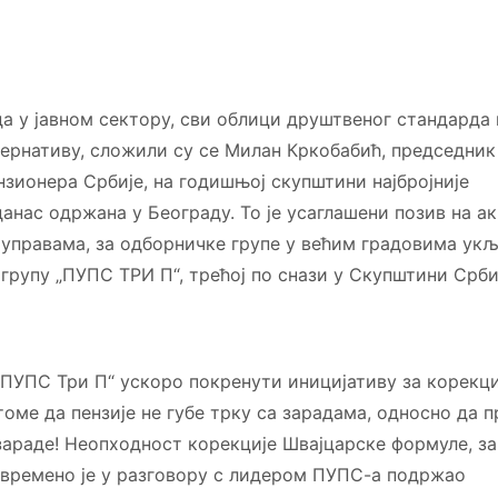
да у јавном сектору, сви облици друштвеног стандарда 
лтернативу, сложили су се Милан Кркобабић, председни
нзионера Србије, на годишњој скупштини најбројније
данас одржана у Београду. То је усаглашени позив на ак
управама, за одборничке групе у већим градовима укљ
групу „ПУПС ТРИ П“, трећој по снази у Скупштини Срби
„ПУПС Три П“ ускоро покренути иницијативу за корекци
томе да пензије не губе трку са зарадама, односно да 
зараде! Неопходност корекције Швајцарске формуле, за 
евремено је у разговору с лидером ПУПС-а подржао