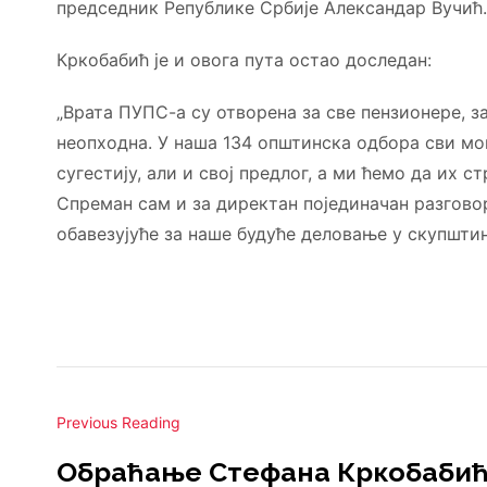
председник Републике Србије Александар Вучић.
Кркобабић је и овога пута остао доследан:
„Врата ПУПС-а су отворена за све пензионере, з
неопходна. У наша 134 општинска одбора сви мо
сугестију, али и свој предлог, а ми ћемо да их
Спреман сам и за директан појединачан разгово
обавезујуће за наше будуће деловање у скупшти
Previous Reading
Обраћање Стефана Кркобабић