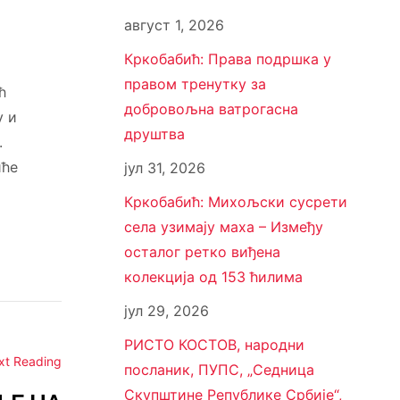
август 1, 2026
Кркобабић: Права подршка у
правом тренутку за
ћ
добровољна ватрогасна
у и
друштва
.
иће
јул 31, 2026
Кркобабић: Михољски сусрети
села узимају маха – Између
осталог ретко виђена
колекција од 153 ћилима
јул 29, 2026
РИСТО КОСТОВ, народни
xt Reading
посланик, ПУПС, „Седница
Скупштине Републике Србије“,