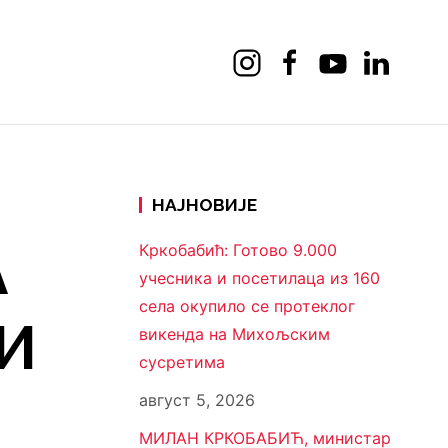
НАЈНОВИЈЕ
А
Кркобабић: Готово 9.000
учесника и посетилаца из 160
села окупило се протеклог
НИ
викенда на Михољским
сусретима
август 5, 2026
МИЛАН КРКОБАБИЋ, министар