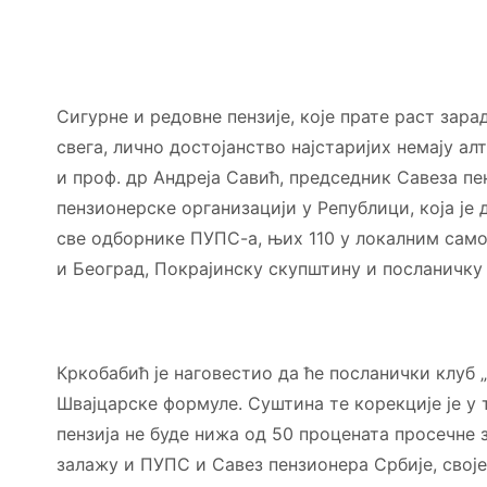
Сигурне и редовне пензије, које прате раст зара
свега, лично достојанство најстаријих немају а
и проф. др Андреја Савић, председник Савеза пе
пензионерске организацији у Републици, која је 
све одборнике ПУПС-а, њих 110 у локалним само
и Београд, Покрајинску скупштину и посланичку 
Кркобабић је наговестио да ће посланички клуб 
Швајцарске формуле. Суштина те корекције је у 
пензија не буде нижа од 50 процената просечне 
залажу и ПУПС и Савез пензионера Србије, свој