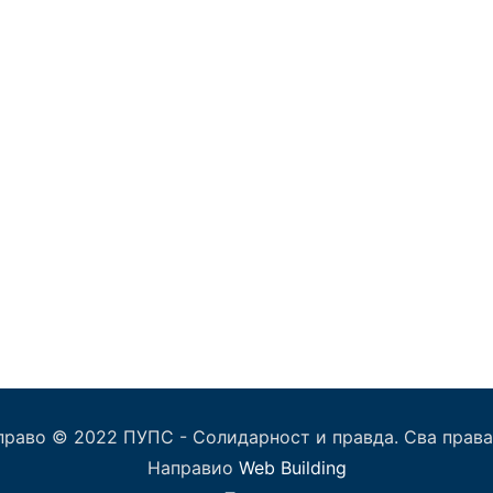
право © 2022 ПУПС - Солидарност и правда. Сва права
Направио
Web Building