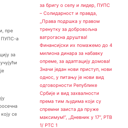
за бригу о селу и лидер, ПУПС
– Солидарност и правда,
,,Права подршка у правом
тренутку за добровољна
и, пре
ватрогасна друштва!
к ПУПС-а
Финансијски их помажемо до 4
милиона динара за набавку
цију за
опреме, за адаптацију домова!
учујући
Значи један нови приступ, нови
је
однос, у питању је нови вид
одговорности Републике
Србије и вид захвалности
ју
према тим људима који су
просечна
спремни заиста да пруже
коју се
максимум!“, „Дневник у 17“, РТВ
1/ РТС 1