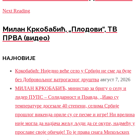
Next Reading
Милан Кркобабић, „Плодови“, ТВ
ПРВА (видео)
НАЈНОВИЈЕ
Кркобабић: Ниједно веће село у Србији не сме да буде
без Добровољног ватрогасног друштва
август 7, 2026
МИЛАН КРКОБАБИЋ, министар за бригу о селу и
лидер ПУПС – Солидарност и Правда, ,,Иако су
температуре досезале 40 степени, селима Србије
прошлог викенда ориле су се песме и игре! Ни врелина
није могла да надјача жељу људи да се окупе, надмећу у
прославе своје обичаје! То је права снага Михољских