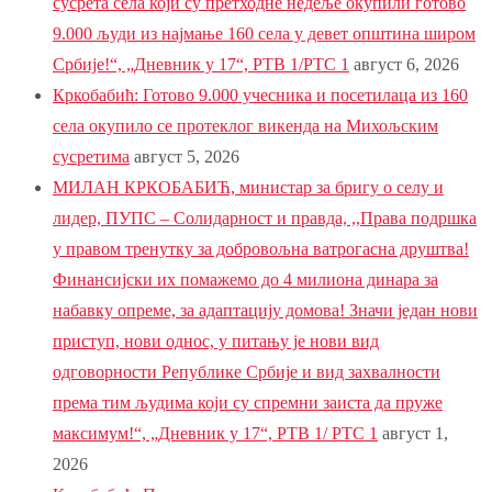
сусрета села који су претходне недеље окупили готово
9.000 људи из најмање 160 села у девет општина широм
Србије!“, „Дневник у 17“, РТВ 1/РТС 1
август 6, 2026
Кркобабић: Готово 9.000 учесника и посетилаца из 160
села окупило се протеклог викенда на Михољским
сусретима
август 5, 2026
МИЛАН КРКОБАБИЋ, министар за бригу о селу и
лидер, ПУПС – Солидарност и правда, ,,Права подршка
у правом тренутку за добровољна ватрогасна друштва!
Финансијски их помажемо до 4 милиона динара за
набавку опреме, за адаптацију домова! Значи један нови
приступ, нови однос, у питању је нови вид
одговорности Републике Србије и вид захвалности
према тим људима који су спремни заиста да пруже
максимум!“, „Дневник у 17“, РТВ 1/ РТС 1
август 1,
2026