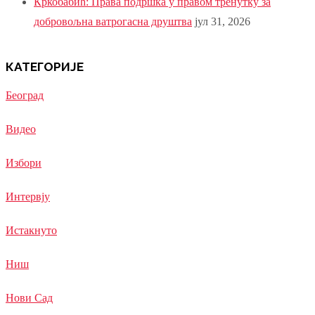
Кркобабић: Права подршка у правом тренутку за
добровољна ватрогасна друштва
јул 31, 2026
КАТЕГОРИЈЕ
Београд
Видео
Избори
Интервју
Истакнуто
Ниш
Нови Сад