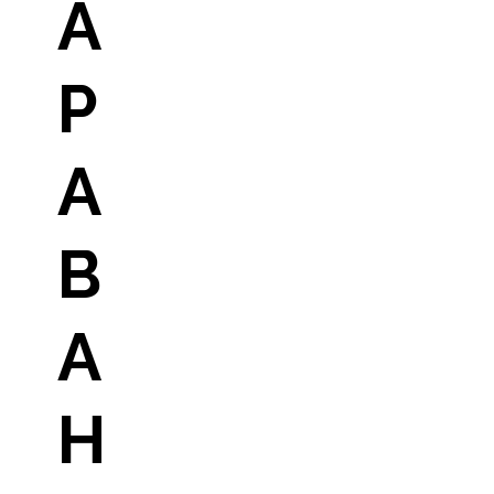
А
Р
А
В
А
Н