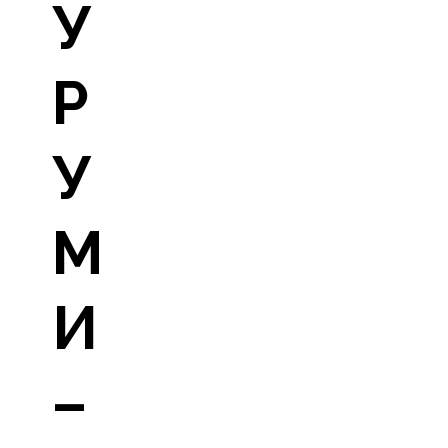
У
Р
У
М
И
–