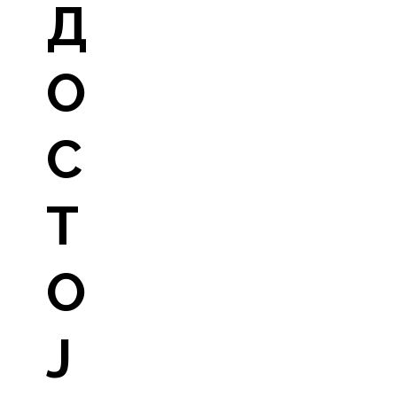
Д
О
С
Т
О
Ј