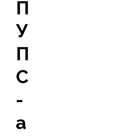
П
У
П
С
-
а