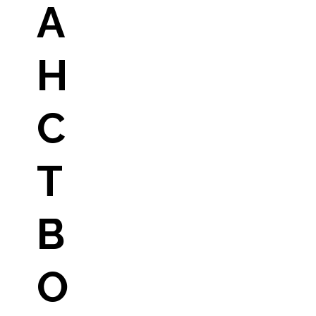
А
Н
С
Т
В
О