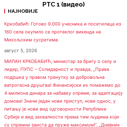
РТС 1 (видео)
НАЈНОВИЈЕ
Кркобабић: Готово 9.000 учесника и посетилаца из
160 села окупило се протеклог викенда на
Михољским сусретима
август 5, 2026
МИЛАН КРКОБАБИЋ, министар за бригу о селу и
лидер, ПУПС – Солидарност и правда, ,,Права
подршка у правом тренутку за добровољна
ватрогасна друштва! Финансијски их помажемо до
4 милиона динара за набавку опреме, за адаптацију
домова! Значи један нови приступ, нови однос, у
питању је нови вид одговорности Републике
Србије и вид захвалности према тим људима који
су спремни заиста да пруже максимум!“, „Дневник