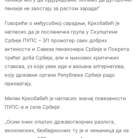
пензије не заостају за растом зарада!“
Говорећи о међусобној сарадњи, Кркобабић је
нагласио да је посланичка група у Скупштини
Србије ПУПС – 3П промотер свих добрих
актиности и Савеза пензионера Србије и Покрета
трећег доба Србије, али и њихових критичких
ставова, уз које увек иде и ваљана алтернатива,
коју државни органи Републике Србије радо
прихватају.
Милан Кркобабић је нагласио значај повезаности
ПУПС-а и села Србије:
„Осим оних општих државотворних разлога,
економских, безбедносних ту је и чињеница да на