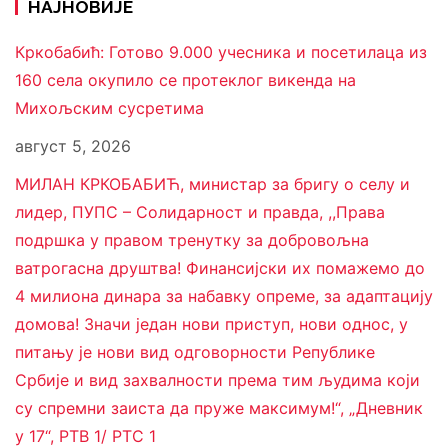
НАЈНОВИЈЕ
Кркобабић: Готово 9.000 учесника и посетилаца из
160 села окупило се протеклог викенда на
Михољским сусретима
август 5, 2026
МИЛАН КРКОБАБИЋ, министар за бригу о селу и
лидер, ПУПС – Солидарност и правда, ,,Права
подршка у правом тренутку за добровољна
ватрогасна друштва! Финансијски их помажемо до
4 милиона динара за набавку опреме, за адаптацију
домова! Значи један нови приступ, нови однос, у
питању је нови вид одговорности Републике
Србије и вид захвалности према тим људима који
су спремни заиста да пруже максимум!“, „Дневник
у 17“, РТВ 1/ РТС 1