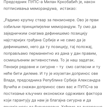
Председник ПУПС-а Милан Кркобабић је, након
потписивања меморандума, истакао:
„Радимо крупну ствар за пензионере. Ово је први
озбиљни принципијелни меморандум. Ту смо да
заједничким снагама дефинишемо позицију
најстаријих грађана Србије и не само да је
дефинишемо, него да ту позицију, тај положај,
поправљамо перманентно из дана у дан правим,
осмишљеним активностима. То је наш задатак.
Пензије редовне и сигурне – ту смо сагласни и ту
неће бити дилеме. И ту је изузетан допринос ове
Владе, председника Републике Србије Александра
Вучића и снажан допринос свих вас и ПУПС
–
а за
постизање кључних економски одрживих фактора
који гарантују да нам је благајна сигурна и да
пензије могу да будуредовне. Хоћемо да дугорочно