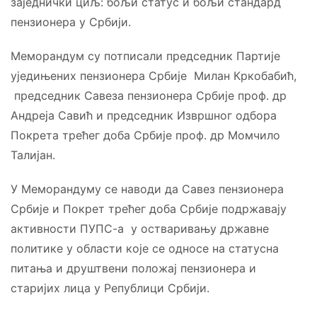
заједнички циљ: бољи статус и бољи стандард
пензионера у Србији.
Меморандум су потписали председник Партије
уједињених пензионера Србијe Милан Кркобабић,
председник Савеза пензионера Србије проф. др
Андреја Савић и председник Извршног одбора
Покрета трећег доба Србије проф. др Момчило
Талијан.
У Меморандуму се наводи да Савез пензионера
Србије и Покрет трећег доба Србије подржавају
активности ПУПС-а у остваривању државне
политике у области које се односе на статусна
питања и друштвени положај пензионера и
старијих лица у Републици Србији.