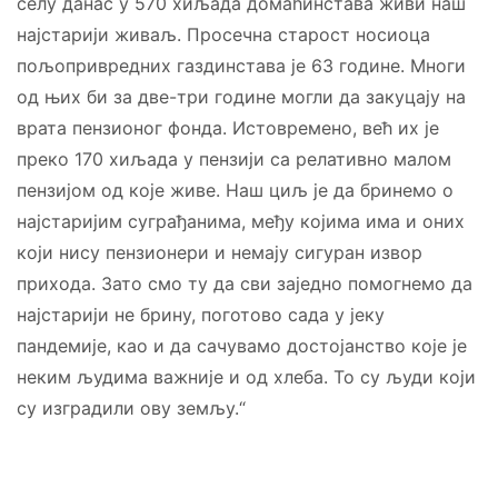
селу данас у 570 хиљада домаћинстава живи наш
најстарији живаљ. Просечна старост носиоца
пољопривредних газдинстава је 63 године. Многи
од њих би за две-три године могли да закуцају на
врата пензионог фонда. Истовремено, већ их је
преко 170 хиљада у пензији са релативно малом
пензијом од које живе. Наш циљ је да бринемо о
најстаријим суграђанима, међу којима има и оних
који нису пензионери и немају сигуран извор
прихода. Зато смо ту да сви заједно помогнемо да
најстарији не брину, поготово сада у јеку
пандемије, као и да сачувамо достојанство које је
неким људима важније и од хлеба. То су људи који
су изградили ову земљу.“