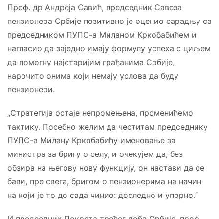
Проф. др Андреја Савић, председник Савеза
пензионера Србије позитивно је оценио сарадњу са
председником ПУПС-а Миланом Кркобабићем и
нагласио да заједно имају формулу успеха с циљем
да помогну најстаријим грађанима Србије,
нарочито онима који немају услова да буду
пензионери.
„Стратегија остаје непромењена, променићемо
тактику. Посебно желим да честитам председнику
ПУПС-а Милану Кркобабићу именовање за
министра за бригу о селу, и очекујем да, без
обзира на његову нову функцију, он настави да се
бави, пре свега, бригом о пензионерима на начин
на који је то до сада чинио: доследно и упорно.“
И председник Покрета трећег доба Србије, проф.