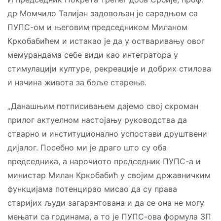
др Момчило Талијан задовољан је сарадњом са
ПУПС-ом и његовим председником Миланом
Кркобабићем и истакао је да у остваривању овог
мемурандама себе види као интегратора у
стимулацији културе, рекреације и добрих стилова
и начина живота за боље старење.
„Данашњим потписивањем дајемо свој скроман
прилог актуелном настојању руководства да
стварно и институционално успостави друштвени
дијалог. Посебно ми је драго што су оба
председника, а нарочиото председник ПУПС-а и
министар Милан Кркобабић у својим државничким
функцијама потенцирао мисао да су права
старијих људи загарантована и да се она не могу
мењати са годинама, а то је ПУПС-ова формула 3П