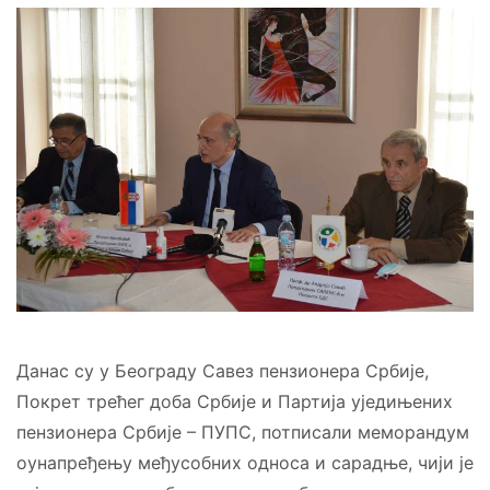
Данас су у Београду Савез пензионера Србије,
Покрет трећег доба Србије и Партија уједињених
пензионера Србије – ПУПС, потписали меморандум
оунапређењу међусобних односа и сарадње, чији је