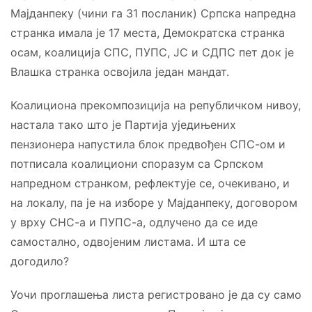
Мајданпеку (чини га 31 посланик) Српска напредна
странка имала је 17 места, Демократска странка
осам, коалиција СПС, ПУПС, ЈС и СДПС пет док је
Влашка странка освојила један мандат.
Коалициона прекомпозиција на републичком нивоу,
настала тако што је Партија уједињених
пензионера напустила блок предвођен СПС-ом и
потписала коалициони споразум са Српском
напредном странком, рефлектује се, очекивано, и
на локалу, па је на изборе у Мајданпеку, договором
у врху СНС-а и ПУПС-а, одлучено да се иде
самостално, одвојеним листама. И шта се
догодило?
Уочи проглашења листа регистровано је да су само