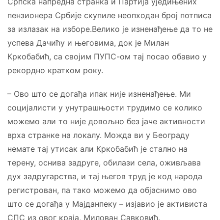
Српска напредна странка и Партија уједињених
пензионера Србије скупиле неопходан број потписа
за излазак на изборе.Велико је изненађење да то не
успева Дачићу и његовима, док је Милан
Кркобабић, са својим ПУПС-ом тај посао обавио у
рекордно кратком року.
– Ово што се догађа ипак није изненађење. Ми
социјалисти у унутрашњости трудимо се колико
можемо али то није довољно без јаче активности
врха странке на локалу. Можда ви у Београду
немате тај утисак али Кркобабић је стално на
терену, оснива задруге, обилази села, оживљава
дух задругарства, и тај његов труд је код народа
регистрован, па тако можемо да објаснимо ово
што се догађа у Мајданпеку – изјавио је активиста
СПС из овог краја, Милован Савковић.