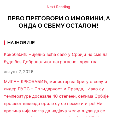
Next Reading
ПРВО ПРЕГОВОРИ О ИМОВИНИ, А
ОНДА О СВЕМУ ОСТАЛОМ!
НАЈНОВИЈЕ
Кркобабић: Ниједно веће село у Србији не сме да
буде без Добровољног ватрогасног друштва
август 7, 2026
МИЛАН КРКОБАБИЋ, министар за бригу о селу и
лидер ПУПС – Солидарност и Правда, ,,Иако су
температуре досезале 40 степени, селима Србије
прошлог викенда ориле су се песме и игре! Ни
врелина није могла да надјача жељу људи да се