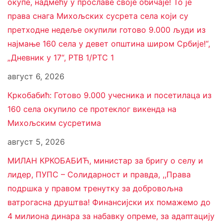
окупе, надмећу у прославе своје обичаје! То је
права снага Михољских сусрета села који су
претходне недеље окупили готово 9.000 људи из
најмање 160 села у девет општина широм Србије!“,
„Дневник у 17“, РТВ 1/РТС 1
август 6, 2026
Кркобабић: Готово 9.000 учесника и посетилаца из
160 села окупило се протеклог викенда на
Михољским сусретима
август 5, 2026
МИЛАН КРКОБАБИЋ, министар за бригу о селу и
лидер, ПУПС – Солидарност и правда, ,,Права
подршка у правом тренутку за добровољна
ватрогасна друштва! Финансијски их помажемо до
4 милиона динара за набавку опреме, за адаптацију