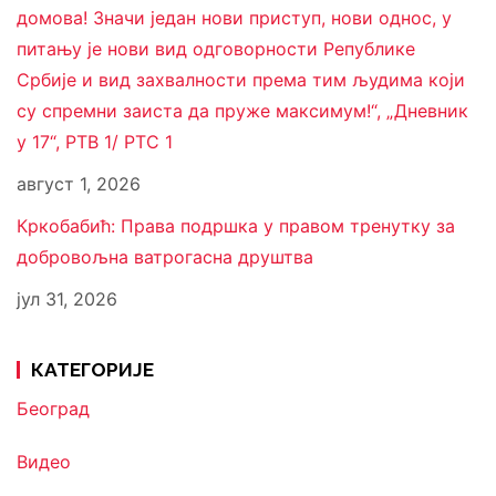
домова! Значи један нови приступ, нови однос, у
питању је нови вид одговорности Републике
Србије и вид захвалности према тим људима који
су спремни заиста да пруже максимум!“, „Дневник
у 17“, РТВ 1/ РТС 1
август 1, 2026
Кркобабић: Права подршка у правом тренутку за
добровољна ватрогасна друштва
јул 31, 2026
КАТЕГОРИЈЕ
Београд
Видео