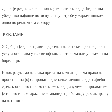
Данас је ред на слово Р под којим истичемо да је ћирилица
убедљиво највише потиснута из употребе у маркетиншком,
односно рекламном сектору.
РЕКЛАМЕ
У Србији је данас прави председан да се неки производ или
услуга оглашава у телевизијским спотовима или у штампи на
ћирилици.
И док разумемо да свака приватна компанија има право да
процени шта јој са пропагандне тачке гледишта даје највећи
ефекат, оно што никако не можемо да разумемо и прихватимо
је то што и неке државне компаније прибегавају рекламирању
на латиници.