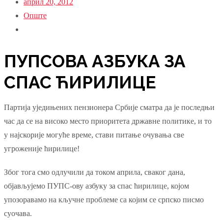
април 20, 2012
Опште
ПУПСОВА АЗБУКА ЗА
СПАС ЋИРИЛИЦЕ
Партија уједињених пензионера Србије сматра да је последњи
час да се на високо место приоритета државне политике, и то
у најскорије могуће време, стави питање очувања све
угроженије ћирилице!
Због тога смо одлучили да током априла, сваког дана,
објављујемо ПУПС-ову азбуку за спас ћирилице, којом
упозоравамо на кључне проблеме са којим се српско писмо
суочава.