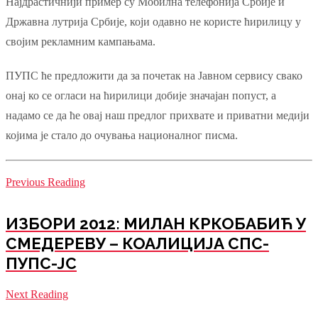
Најдрастичнији пример су Мобилна телефонија Србије и
Државна лутрија Србије, који одавно не користе ћирилицу у
својим рекламним кампањама.
ПУПС ће предложити да за почетак на Јавном сервису свако
онај ко се огласи на ћирилици добије значајан попуст, а
надамо се да ће овај наш предлог прихвате и приватни медији
којима је стало до очувања националног писма.
Previous Reading
ИЗБОРИ 2012: МИЛАН КРКОБАБИЋ У
СМЕДЕРЕВУ – КОАЛИЦИЈА СПС-
ПУПС-ЈС
Next Reading