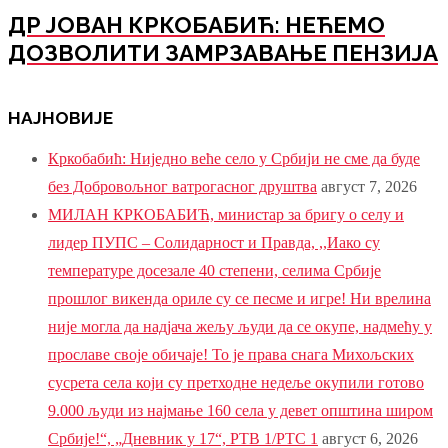
ДР ЈОВАН КРКОБАБИЋ: НЕЋЕМО
ДОЗВОЛИТИ ЗАМРЗАВАЊЕ ПЕНЗИЈА
НАЈНОВИЈЕ
Кркобабић: Ниједно веће село у Србији не сме да буде
без Добровољног ватрогасног друштва
август 7, 2026
МИЛАН КРКОБАБИЋ, министар за бригу о селу и
лидер ПУПС – Солидарност и Правда, ,,Иако су
температуре досезале 40 степени, селима Србије
прошлог викенда ориле су се песме и игре! Ни врелина
није могла да надјача жељу људи да се окупе, надмећу у
прославе своје обичаје! То је права снага Михољских
сусрета села који су претходне недеље окупили готово
9.000 људи из најмање 160 села у девет општина широм
Србије!“, „Дневник у 17“, РТВ 1/РТС 1
август 6, 2026