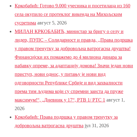
Кркобабић: Готово 9.000 учесника и посетилаца из 160
села окупило се протеклог викенда на Михољским
сусретима
август 5, 2026
МИЛАН КРКОБАБИЋ, министар за бригу о селу и
лидер, ПУПС – Солидарност и правда, ,,Права подршка
у правом тренутку за добровољна ватрогасна друштва!
Финансијски их помажемо до 4 милиона динара за
набавку опреме, за адаптацију домова! Значи један нови
приступ, нови однос, у питању је нови вид
одговорности Републике Србије и вид захвалности
према тим људима који су спремни заиста да пруже
максимум!“, „Дневник у 17“, РТВ 1/ РТС 1
август 1,
2026
Кркобабић: Права подршка у правом тренутку за
добровољна ватрогасна друштва
јул 31, 2026