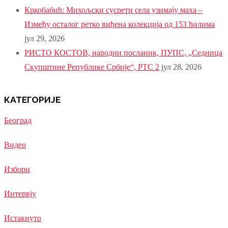
Кркобабић: Михољски сусрети села узимају маха –
Између осталог ретко виђена колекција од 153 ћилима
јул 29, 2026
РИСТО КОСТОВ, народни посланик, ПУПС, „Седница
Скупштине Републике Србије“, РТС 2
јул 28, 2026
КАТЕГОРИЈЕ
Београд
Видео
Избори
Интервју
Истакнуто