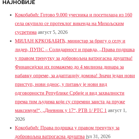
НАЈНОВИЈЕ
Кркобабић: Готово 9.000 учесника и посетилаца из 160
села окупило се протеклог викенда на Михољским
сусретима
август 5, 2026
МИЛАН КРКОБАБИЋ, министар за бригу о селу и
лидер, ПУПС – Солидарност и правда, ,,Права подршка
у правом тренутку за добровољна ватрогасна друштва!
Финансијски их помажемо до 4 милиона динара за
набавку опреме, за адаптацију домова! Значи један нови
приступ, нови однос, у питању је нови вид
одговорности Републике Србије и вид захвалности
према тим људима који су спремни заиста да пруже
максимум!“, „Дневник у 17“, РТВ 1/ РТС 1
август 1,
2026
Кркобабић: Права подршка у правом тренутку за
добровољна ватрогасна друштва
јул 31, 2026