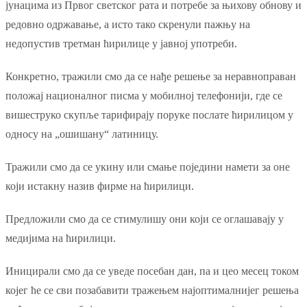
јунацима из Првог светског рата и потребе за њихову обнову и
редовно одржавање, а исто тако скренули пажњу на
недопустив третман ћирилице у јавној употреби.
Конкретно, тражили смо да се нађе решење за неравноправан
положај националног писма у мобилној телефонији, где се
вишеструко скупље тарифирају поруке послате ћирилицом у
односу на „ошишану“ латиницу.
Тражили смо да се укину или смање поједини намети за оне
који истакну назив фирме на ћирилици.
Предложили смо да се стимулишу они који се оглашавају у
медијима на ћирилици.
Иницирали смо да се уведе посебан дан, па и цео месец током
којег ће се сви позабавити тражењем најоптималнијег решења