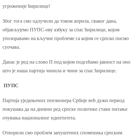
угроженије ћирилице!
Због тога смо одлучили да током априла, сваког дана,
објављујемо ПУПС-ову азбуку за спас ћирилице, којом
упозоравамо на кључне проблеме са којим се српско писмо
суочава.
Данас је ред на слово П под којим подсећамо јавност на оно
што је наша партија чинила и чини за спас ћирилице.
ПУПС
Партија уједињених пензионера Србије већ дужи период
покушава да на дневни ред српске политике стави питање
очувања националног идентитета.
Отворили смо проблем запуштених споменика српским