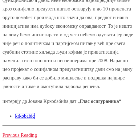
функционисао а данас неке економски најнапредније земље
кроз социјално предузетништво остварују и до 10 процената
бруто домаћег производа што значи да овај предлог и наша
иницијатива има дубоку економску оправданост. То је нешто
на чему ћемо инсистирати и од чега нећемо одустати јер овде
није реч о политичком и партијском питању већ пре свега
судбини стотине хиљада људи којима је приватизација
наменила исто оно што и пензионерима пре 2008. Наравно
цео пројекат о социјалном предузетништву дали смо на јавну
расправу како би се добило мишљење и подршка најшире
јавности а тиме и омогућила најбоља решења.
интервју др Јована Кркобабића дат „
Глас осигураника
“
krkobabic
Previous Reading