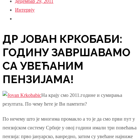
децембар 29, 2011
Интервју
ДР ЈОВАН КРКОБАБИ:
ГОДИНУ ЗАВРШАВАМО
СА УВЕЋАНИМ
ПЕНЗИЈАМА!
На крају смо 2011.године и сумирања
резултата. По чему ћете је Ви памтити?
По нечему што је многима промакло а то је да смо први пут у
пензијском систему Србије у овој години имали три повећања
пензија: прво јануарско, ванредно, затим су увећане најниже