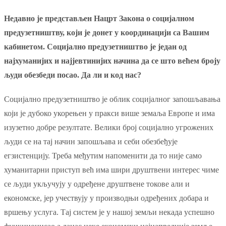
Недавно је представљен Нацрт Закона о социјалном
предузетништву, који је донет у координацији са Вашим
кабинетом. Социјално предузетништво је један од
најхуманијих и најјевтинијих начина да се што већем броју
људи обезбеди посао. Да ли и код нас?
Социјално предузетништво је облик социјалног запошљавања
који је дубоко укорењен у пракси више земаља Европе и има
изузетно добре резултате. Велики број социјално угрожених
људи се на тај начин запошљава и себи обезбеђује
егзистенцију. Треба међутим напоменити да то није само
хуманитарни приступ већ има шири друштвени интерес чиме
се људи укључују у одређене друштвене токове али и
економске, јер учествују у производњи одређених добара и
вршењу услуга. Тај систем је у нашој земљи некада успешно