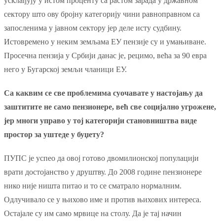
усклађују у истом проценту са растом зарада у државном
сектору што ову бројну категорију чини равноправном са
запосленима у јавном сектору јер деле исту судбину.
Истовремено у неким земљама ЕУ пензије су и умањиване.
Просечна пензија у Србији данас је, рецимо, већа за 90 евра
него у Бугарској земљи чланици ЕУ.
Са каквим се све проблемима суочавате у настојању да
заштитите не само пензионере, већ све социјално угрожене,
јер многи управо у тој категорији становништва виде
простор за уштеде у буџету?
ПУПС је успео да овој готово двомилионској популацији
врати достојанство у друштву. До 2008 године пензиoнере
нико није ништа питао и то се сматрало нормалним.
Одлучивало се у њихово име и против њихових интереса.
Остајале су им само мрвице на столу. Да је тај начин