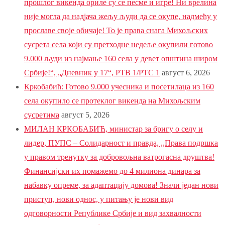
прошлог викенда ориле су се песме и игре! Ни врелина
није могла да надјача жељу људи да се окупе, надмећу у
прославе своје обичаје! То је права снага Михољских
сусрета села који су претходне недеље окупили готово
9.000 људи из најмање 160 села у девет општина широм
Србије!“, „Дневник у 17“, РТВ 1/РТС 1
август 6, 2026
Кркобабић: Готово 9.000 учесника и посетилаца из 160
села окупило се протеклог викенда на Михољским
сусретима
август 5, 2026
МИЛАН КРКОБАБИЋ, министар за бригу о селу и
лидер, ПУПС – Солидарност и правда, ,,Права подршка
у правом тренутку за добровољна ватрогасна друштва!
Финансијски их помажемо до 4 милиона динара за
набавку опреме, за адаптацију домова! Значи један нови
приступ, нови однос, у питању је нови вид
одговорности Републике Србије и вид захвалности