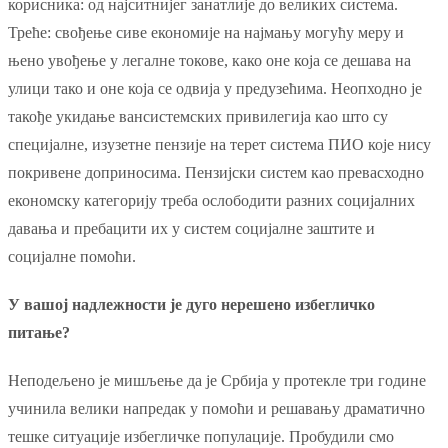
корисника: од најситнијег занатлије до великих система.
Треће: свођење сиве економије на најмању могућу меру и
њено увођење у легалне токове, како оне која се дешава на
улици тако и оне која се одвија у предузећима. Неопходно је
такође укидање вансистемских привилегија као што су
специјалне, изузетне пензије на терет система ПИО које нису
покривене доприносима. Пензијски систем као превасходно
економску категорију треба ослободити разних социјалних
давања и пребацити их у систем социјалне заштите и
социјалне помоћи.
У вашој надлежности је дуго нерешено избегличко
питање?
Неподељено је мишљење да је Србија у протекле три године
учинила велики напредак у помоћи и решавању драматично
тешке ситуације избегличке популације. Пробудили смо