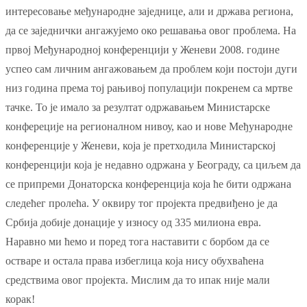
интересовање међународне заједнице, али и држава региона,
да се заједнички ангажујемо око решавања овог проблема. На
првој Међународној конференцији у Женеви 2008. године
успео сам личним ангажовањем да проблем који постоји дуги
низ година према тој рањивој популацији покренем са мртве
тачке. То је имало за резултат одржавањем Министарске
конфереције на регионалном нивоу, као и нове Међународне
конференције у Женеви, која је претходила Министарској
конференцији која је недавно одржана у Београду, са циљем да
се припреми Донаторска конференција која ће бити одржана
следећег пролећа. У оквиру тог пројекта предвиђено је да
Србија добије донације у износу од 335 милиона евра.
Наравно ми ћемо и поред тога наставити с борбом да се
остваре и остала права избеглица која нису обухваћена
средствима овог пројекта. Мислим да то ипак није мали
корак!