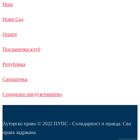
Ниш
Нови Сад
Опште
Посланички клуб
Република
Саопштења
Социјално предузетништво
Ауторско право © 2022 ПУПС - Солидарност и правда. Сва
права задржана.