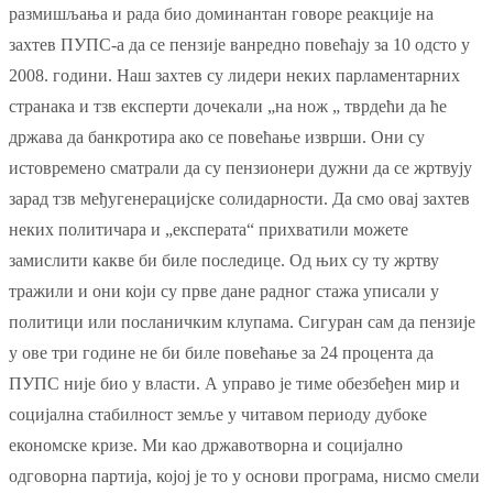
размишљања и рада био доминантан говоре реакције на
захтев ПУПС-а да се пензије ванредно повећају за 10 одсто у
2008. години. Наш захтев су лидери неких парламентарних
странака и тзв експерти дочекали „на нож „ тврдећи да ће
држава да банкротира ако се повећање изврши. Они су
истовремено сматрали да су пензионери дужни да се жртвују
зарад тзв међугенерацијске солидарности. Да смо овај захтев
неких политичара и „експерата“ прихватили можете
замислити какве би биле последице. Од њих су ту жртву
тражили и они који су прве дане радног стажа уписали у
политици или посланичким клупама. Сигуран сам да пензије
у ове три године не би биле повећање за 24 процента да
ПУПС није био у власти. А управо је тиме обезбеђен мир и
социјална стабилност земље у читавом периоду дубоке
економске кризе. Ми као државотворна и социјално
одговорна партија, којој је то у основи програма, нисмо смели