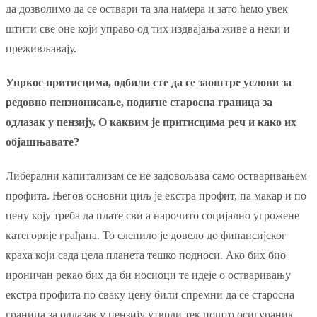
да дозволимо да се оствари та зла намера и зато ћемо увек
штити све оне који управо од тих издвајања живе а неки и
преживљавају.
Упркос притисцима, одбили сте да се заоштре услови за
редовно пензионисање, подигне старосна граница за
одлазак у пензију. О каквим је притисцима реч и како их
објашњавате?
Либерални капитализам се не задовољава само остваривањем
профита. Његов основни циљ је екстра профит, па макар и по
цену коју треба да плате сви а нарочито социјално угрожене
категорије грађана. То слепило је довело до финансијског
краха који сада цела планета тешко подноси. Ако бих био
ироничан рекао бих да би носиоци те идеје о остваривању
екстра профита по сваку цену били спремни да се старосна
граница за одлазак у пензију утврди тек пошто осигураник