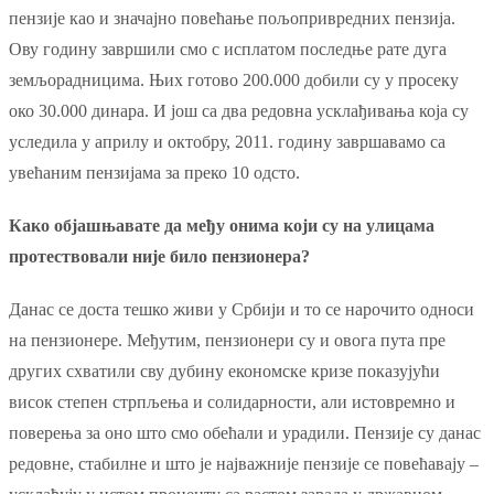
пензије као и значајно повећање пољопривредних пензија.
Ову годину завршили смо с исплатом последње рате дуга
земљорадницима. Њих готово 200.000 добили су у просеку
око 30.000 динара. И још са два редовна усклађивања која су
уследила у априлу и октобру, 2011. годину завршавамо са
увећаним пензијама за преко 10 одсто.
Како објашњавате да међу онима који су на улицама
протествовали није било пензионера?
Данас се доста тешко живи у Србији и то се нарочито односи
на пензионере. Међутим, пензионери су и овога пута пре
других схватили сву дубину економске кризе показујући
висок степен стрпљења и солидарности, али истовремно и
поверења за оно што смо обећали и урадили. Пензије су данас
редовне, стабилне и што је најважније пензије се повећавају –