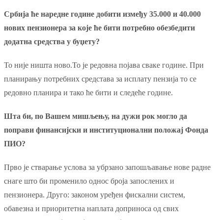
Србија ће наредне године добити између 35.000 и 40.000
нових пензионера за које ће бити потребно обезбедити
додатна средства у буџету?
То није ништа ново.То је редовна појава сваке године. При
планирању потребних средстава за исплату пензија то се
редовно планира и тако ће бити и следеће године.
Шта би, по Вашем мишљењу, на дужи рок могло да
поправи финансијски и институционални положај Фонда
ПИО?
Прво је стварање услова за убрзано запошљавање нове радне
снаге што би променило однос броја запослених и
пензионера. Друго: законом уређен фискални систем,
обавезна и приоритетна наплата доприноса од свих