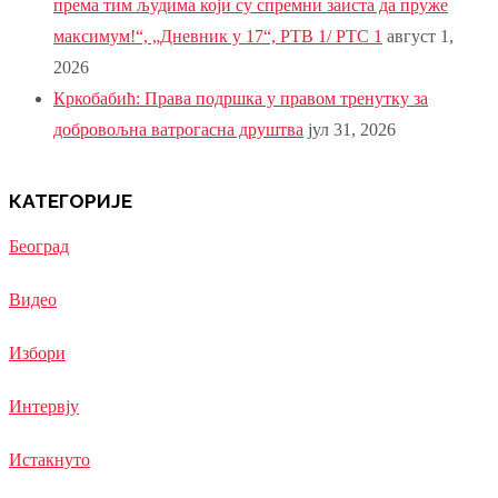
према тим људима који су спремни заиста да пруже
максимум!“, „Дневник у 17“, РТВ 1/ РТС 1
август 1,
2026
Кркобабић: Права подршка у правом тренутку за
добровољна ватрогасна друштва
јул 31, 2026
КАТЕГОРИЈЕ
Београд
Видео
Избори
Интервју
Истакнуто