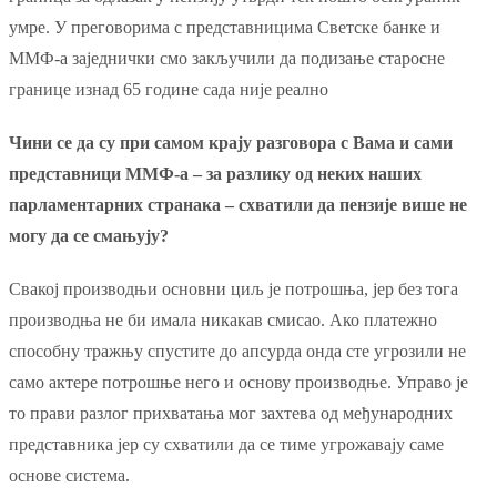
умре. У преговорима с представницима Светске банке и
ММФ-а заједнички смо закључили да подизање старосне
границе изнад 65 године сада није реално
Чини се да су при самом крају разговора с Вама и сами
представници ММФ-а – за разлику од неких наших
парламентарних странака – схватили да пензије више не
могу да се смањују?
Свакој производњи основни циљ је потрошња, јер без тога
производња не би имала никакав смисао. Ако платежно
способну тражњу спустите до апсурда онда сте угрозили не
само актере потрошње него и основу производње. Управо је
то прави разлог прихватања мог захтева од међународних
представника јер су схватили да се тиме угрожавају саме
основе система.