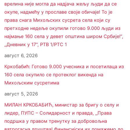
врелина није могла да надјача жељу људи да се
окупе, надмећу у прославе своје обичаје! То је
права снага Михољских сусрета села који су
претходне недеље окупили готово 9.000 људи из
најмање 160 села у девет општина широм Србије!“,
„Дневник у 17“, РТВ 1/РТС 1
август 6, 2026
Кркобабић: Готово 9.000 учесника и посетилаца из
160 села окупило се протеклог викенда на
Михољским сусретима
август 5, 2026
МИЛАН КРКОБАБИЋ, министар за бригу о селу и
лидер, ПУПС – Солидарност и правда, ,,Права
подршка у правом тренутку за добровољна
ватрогасна друштва! Финансијски их помажемо до