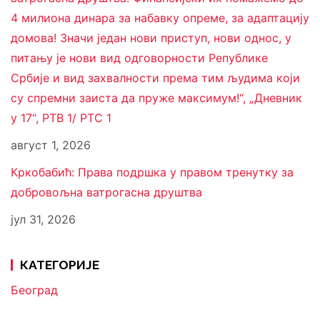
4 милиона динара за набавку опреме, за адаптацију
домова! Значи један нови приступ, нови однос, у
питању је нови вид одговорности Републике
Србије и вид захвалности према тим људима који
су спремни заиста да пруже максимум!“, „Дневник
у 17“, РТВ 1/ РТС 1
август 1, 2026
Кркобабић: Права подршка у правом тренутку за
добровољна ватрогасна друштва
јул 31, 2026
КАТЕГОРИЈЕ
Београд