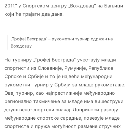
2011.” у Спортском центру „Вождовац” на Бањици
који ће трајати два дана.
„Трофеј Београда“ – рукометни турнир одржан на
Вождовцу
На турниру „Трофеј Београда” учествују млади
спортисти из Словеније, Румуније, Републике
Српске и Србије и то је највећи међународни
рукометни турнир у Србији за младе рукометаше.
Овај турнир, као најпрестижније међународно
регионално такмичење за младе има вишеструки
друштвено-спортски значај. Доприноси развоју
међународне спортске сарадње, повезује младе
спортисте и пружа могућност размене стручних