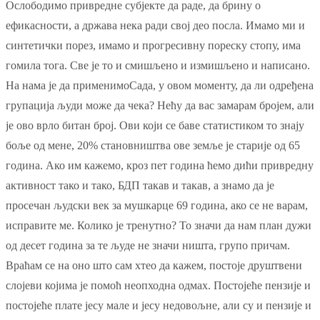
Ослободимо привредне субјекте да раде, да брину о
ефикасности, а држава нека ради свој део посла. Имамо ми и
синтетички порез, имамо и прогресивну пореску стопу, има
гомила тога. Све је то и смишљено и измишљено и написано.
На нама је да применимоСада, у овом моменту, да ли одређена
групација људи може да чека? Нећу да вас замарам бројем, али
је ово врло битан број. Ови који се баве статистиком то знају
боље од мене, 20% становништва ове земље је старије од 65
година. Ако им кажемо, кроз пет година ћемо дићи привредну
активност тако и тако, БДП такав и такав, а знамо да је
просечан људски век за мушкарце 69 година, ако се не варам,
исправите ме. Колико је тренутно? То значи да нам план дужи
од десет година за те људе не значи ништа, групо причам.
Враћам се на оно што сам хтео да кажем, постоје друштвени
слојеви којима је помоћ неопходна одмах. Постојеће пензије и
постојеће плате јесу мале и јесу недовољне, али су и пензије и