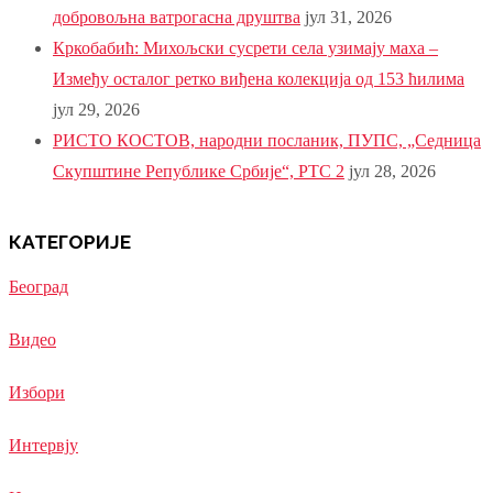
добровољна ватрогасна друштва
јул 31, 2026
Кркобабић: Михољски сусрети села узимају маха –
Између осталог ретко виђена колекција од 153 ћилима
јул 29, 2026
РИСТО КОСТОВ, народни посланик, ПУПС, „Седница
Скупштине Републике Србије“, РТС 2
јул 28, 2026
КАТЕГОРИЈЕ
Београд
Видео
Избори
Интервју