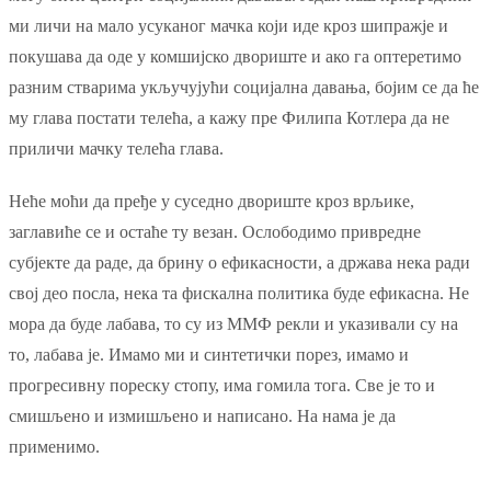
ми личи на мало усуканог мачка који иде кроз шипражје и
покушава да оде у комшијско двориште и ако га оптеретимо
разним стварима укључујући социјална давања, бојим се да ће
му глава постати телећа, а кажу пре Филипа Котлера да не
приличи мачку телећа глава.
Неће моћи да пређе у суседно двориште кроз врљике,
заглавиће се и остаће ту везан. Ослободимо привредне
субјекте да раде, да брину о ефикасности, а држава нека ради
свој део посла, нека та фискална политика буде ефикасна. Не
мора да буде лабава, то су из ММФ рекли и указивали су на
то, лабава је. Имамо ми и синтетички порез, имамо и
прогресивну пореску стопу, има гомила тога. Све је то и
смишљено и измишљено и написано. На нама је да
применимо.