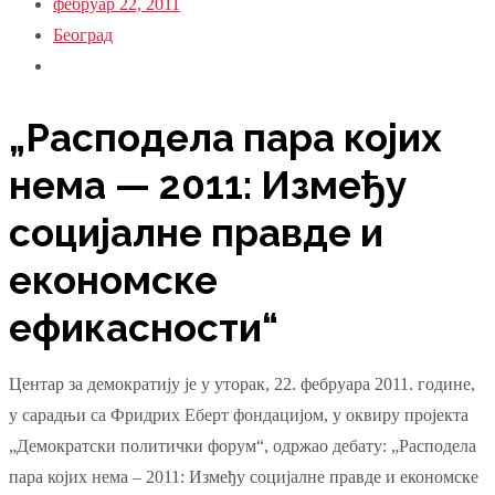
фебруар 22, 2011
Београд
„Расподела пара којих
нема — 2011: Између
социјалне правде и
економске
ефикасности“
Центар за демократију је у уторак, 22. фебруара 2011. године,
у сарадњи са Фридрих Еберт фондацијом, у оквиру пројекта
„Демократски политички форум“, одржао дебату: „Расподела
пара којих нема – 2011: Између социјалне правде и економске