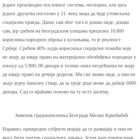
једног производно пословног система, неспорно, али циљ
једног друштва поготово у 21. веку мора да буде утемељена
социјална правда. Данас сам због тога и дошао овде, дошао
сам, јер срећем на београдским улицама прецизно 10.800
корисника народних оброка у кухињама, то је реалност
Србије. Срећем 40% људи корисника социјалне помоћи који
не знају да имају право на материјално обезбеђење породице у
износу од 5.900, 00 динара и толико оних несрећника не знају
да имају право на дечији додатак. Ми све знамо овде, а они не
знају једну баналну ствар, да за троје деце може да добије 6000
динара. Сад се враћамо поново на ту исту дилему.
Заменик градоначелника Београда Милан Кркобабић
Наравно, привредни субјекти морају да се развијају и они не
могу бити центри социјалних давања. Један наш привредник