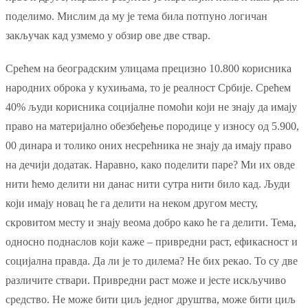
поделимо. Мислим да му је тема била потпуно логичан
закључак кад узмемо у обзир ове две ствар.
Срећем на београдским улицама прецизно 10.800 корисника
народних оброка у кухињама, то је реалност Србије. Срећем
40% људи корисника социјалне помоћи који не знају да имају
право на материјално обезбеђење породице у износу од 5.900,
00 динара и толико оних несрећника не знају да имају право
на дечији додатак. Наравно, како поделити паре? Ми их овде
нити ћемо делити ни данас нити сутра нити било кад. Људи
који имају новац ће га делити на неком другом месту,
скровитом месту и знају веома добро како ће га делити. Тема,
односно поднаслов који каже – привредни раст, ефикасност и
социјална правда. Да ли је то дилема? Не бих рекао. То су две
различите ствари. Привредни раст може и јесте искључиво
средство. Не може бити циљ једног друштва, може бити циљ