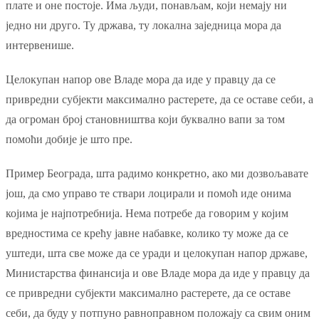
плате и оне постоје. Има људи, понављам, који немају ни
једно ни друго. Ту држава, ту локална заједница мора да
интервенише.
Целокупан напор ове Владе мора да иде у правцу да се
привредни субјекти максимално растерете, да се оставе себи, а
да огроман број становништва који буквално вапи за том
помоћи добије је што пре.
Пример Београда, шта радимо конкретно, ако ми дозвољавате
још, да смо управо те ствари лоцирали и помоћ иде онима
којима је најпотребнија. Нема потребе да говорим у којим
вредностима се крећу јавне набавке, колико ту може да се
уштеди, шта све може да се уради и целокупан напор државе,
Министарства финансија и ове Владе мора да иде у правцу да
се привредни субјекти максимално растерете, да се оставе
себи, да буду у потпуно равноправном положају са свим оним