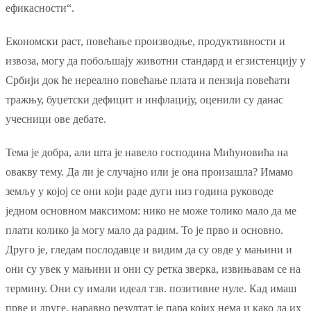
ефикасности“.
Економски раст, повећање производње, продуктивности и
извоза, могу да побољшају животни стандард и егзистенцију у
Србији док ће нереално повећање плата и пензија повећати
тражњу, буџетски дефицит и инфлацију, оценили су данас
учесници ове дебате.
Тема је добра, али шта је навело господина Мићуновића на
овакву тему. Да ли је случајно или је она произашла? Имамо
земљу у којој се они који раде дуги низ година руководе
једном основном максимом: нико не може толико мало да ме
плати колико ја могу мало да радим. То је прво и основно.
Друго је, гледам послодавце и видим да су овде у мањини и
они су увек у мањини и они су ретка зверка, извињавам се на
термину. Они су имали идеал тзв. позитивне нуле. Кад имаш
прве и друге, наравно резултат је пара којих нема и како да их