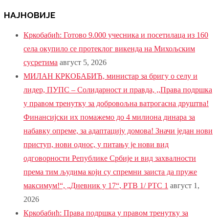
НАЈНОВИЈЕ
Кркобабић: Готово 9.000 учесника и посетилаца из 160
села окупило се протеклог викенда на Михољским
сусретима
август 5, 2026
МИЛАН КРКОБАБИЋ, министар за бригу о селу и
лидер, ПУПС – Солидарност и правда, ,,Права подршка
у правом тренутку за добровољна ватрогасна друштва!
Финансијски их помажемо до 4 милиона динара за
набавку опреме, за адаптацију домова! Значи један нови
приступ, нови однос, у питању је нови вид
одговорности Републике Србије и вид захвалности
према тим људима који су спремни заиста да пруже
максимум!“, „Дневник у 17“, РТВ 1/ РТС 1
август 1,
2026
Кркобабић: Права подршка у правом тренутку за