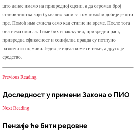
што данас имамо на привредној сцени, а да огроман број
становништва који буквално вапи за том помоћи добије је што
пре. Помоћ има смисла само кад стигне на време. После тога
она нема смисла. Тиме бих и закључио, привредни раст,
привредна ефикасност и социјална правда су потпуно
различити појмови. Једно је идеал коме се тежи, а друго је
средство.
Previous Reading
Доследност у примени Закона о ПИО
Next Reading
Пензије ће бити редовне