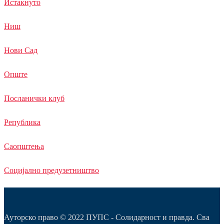
Истакнуто
Ниш
Нови Сад
Опште
Посланички клуб
Република
Саопштења
Социјално предузетништво
Ауторско право © 2022 ПУПС - Солидарност и правда. Сва