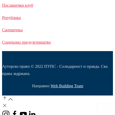
Посланички клуб
Република
Саопштења
Социјално предузетништво
Ауторско право © 2022 ПУПС - Солидарност и правда. Сва
права задржана.
Направио
Web Building Team