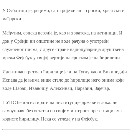
У Суботици је, рецимо, сајт тројезичан – српски, хрватски и
мађарски.
Међутим, српска верзија је, као и хрватска, на латиници. И
док у Србији ни општине не воде рачуна о употреби
службеног писма, с друге стране најпопуларнија друштвена
мрежа Фејсбук у својој верзији на српском је на ћирилици.
Идентичан третман ћирилице је и на Гуглу као и Википедији.
Испада да је њима више стало до ћирилице него онима који
воде Шабац, Ивањицу, Алексинац, Параћин, Зајечар.
ПУПС ће инсистирати да институције државе и локалне
самоуправе без остатка на својим интернет презентацијама
користе ћирилицу. Нека се угледају на Фејсбук.