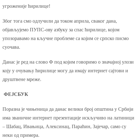
угроженије ћирилице!
Због тога смо одлучили да током априла, сваког дана,
објављујемо ПУПС-ову азбуку за спас ћирилице, којом
упозоравамо на кључне проблеме са којим се српско писмо
суочава.
Данас је ред на слово Ф под којим говоримо о значајној улози
коју у очувању ћирилице могу да имају интернет сајтови и
друштвене мреже.
ФЕЈСБУК
Поразна је чињеница да данас велики број општина у Србији
има званичне интернет презентације искључиво на латиници
– Шабац, Ивањица, Алексинац, Параћин, Зајечар, само су
неки од примера.