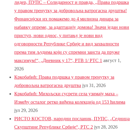
лидер, ПУПС – Солидарност и правда, ,,Права подршка
у правом тренутку за добровољна ватрогасна друштва!
Финансијски их помажемо до 4 милиона динара за
набавку опреме, за адаптацију домова! Значи један нови
приступ, нови однос, у питању је нови вид
одговорности Републике Србије и вид захвалности
према тим људима који су спремни заиста да пруже
максимум!“, „Дневник у 17“, РТВ 1/ РТС 1
август 1,
2026
Кркобабић: Права подршка у правом тренутку за
добровољна ватрогасна друштва
јул 31, 2026
Кркобабић: Михољски сусрети села узимају маха –
Између осталог ретко виђена колекција од 153 ћилима
јул 29, 2026
РИСТО КОСТОВ, народни посланик, ПУПС, „Седница
Скупштине Републике Србије“, РТС 2
јул 28, 2026