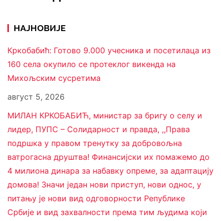
НАЈНОВИЈЕ
Кркобабић: Готово 9.000 учесника и посетилаца из
160 села окупило се протеклог викенда на
Михољским сусретима
август 5, 2026
МИЛАН КРКОБАБИЋ, министар за бригу о селу и
лидер, ПУПС – Солидарност и правда, ,,Права
подршка у правом тренутку за добровољна
ватрогасна друштва! Финансијски их помажемо до
4 милиона динара за набавку опреме, за адаптацију
домова! Значи један нови приступ, нови однос, у
питању је нови вид одговорности Републике
Србије и вид захвалности према тим људима који