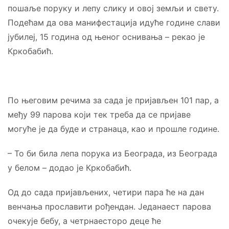
пошаље поруку и лепу слику и овој земљи и свету.
Подећам да ова манифестација идуће године слави
јубилеј, 15 година од њеног оснивања – рекао је
Кркобабић.
По његовим речима за сада је пријављен 101 пар, а
међу 99 парова који тек треба да се пријаве
могуће је да буде и странаца, као и прошле године.
– То би била лепа порука из Београда, из Београда
у белом – додао је Кркобабић.
Од до сада пријављених, четири пара ће на дан
венчања прославити рођендан. Једанаест парова
очекује бебу, а четрнаесторо деце ће