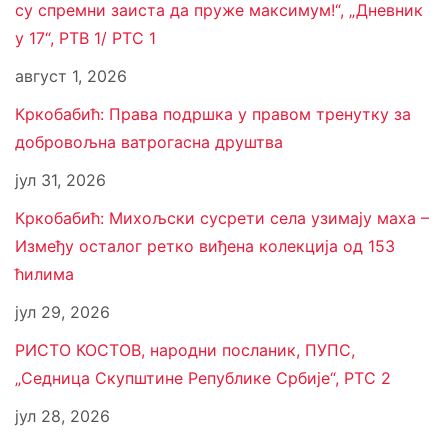
су спремни заиста да пруже максимум!“, „Дневник
у 17“, РТВ 1/ РТС 1
август 1, 2026
Кркобабић: Права подршка у правом тренутку за
добровољна ватрогасна друштва
јул 31, 2026
Кркобабић: Михољски сусрети села узимају маха –
Између осталог ретко виђена колекција од 153
ћилима
јул 29, 2026
РИСТО КОСТОВ, народни посланик, ПУПС,
„Седница Скупштине Републике Србије“, РТС 2
јул 28, 2026