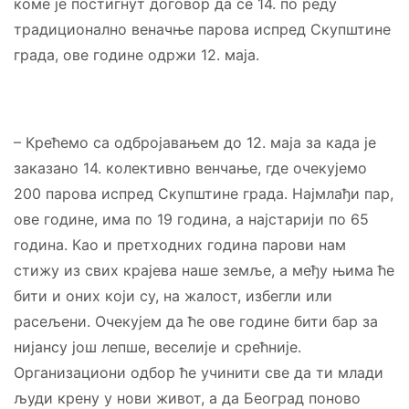
коме је постигнут договор да се 14. по реду
традиционално веначње парова испред Скупштине
града, ове године одржи 12. маја.
– Крећемо са одбројавањем до 12. маја за када је
заказано 14. колективно венчање, где очекујемо
200 парова испред Скупштине града. Најмлађи пар,
ове године, има по 19 година, а најстарији по 65
година. Као и претходних година парови нам
стижу из свих крајева наше земље, а међу њима ће
бити и оних који су, на жалост, избегли или
расељени. Очекујем да ће ове године бити бар за
нијансу још лепше, веселије и срећније.
Организациони одбор ће учинити све да ти млади
људи крену у нови живот, а да Београд поново