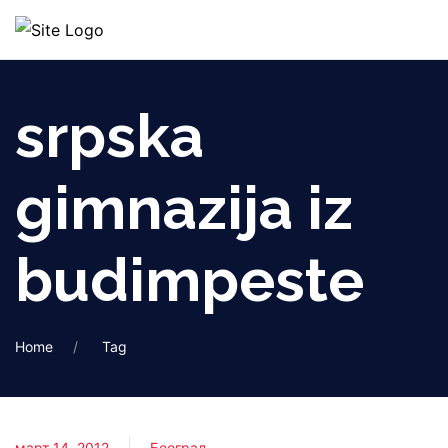
srpska
gimnazija iz
budimpeste
Home
Tag
март 14, 2012
Београд