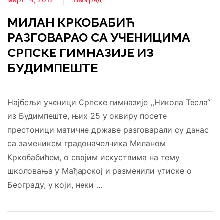
МИЛАН КРКОБАБИЋ
РАЗГОВАРАО СА УЧЕНИЦИМА
СРПСКЕ ГИМНАЗИЈЕ ИЗ
БУДИМПЕШТЕ
Најбољи ученици Српске гимназије ,,Никола Тесла“
из Будимпеште, њих 25 у оквиру посете
престоници матичне државе разговарали су данас
са замеником градоначелника Миланом
Кркобабићем, о својим искуствима на тему
школовања у Мађарској и разменили утиске о
Београду, у који, неки …