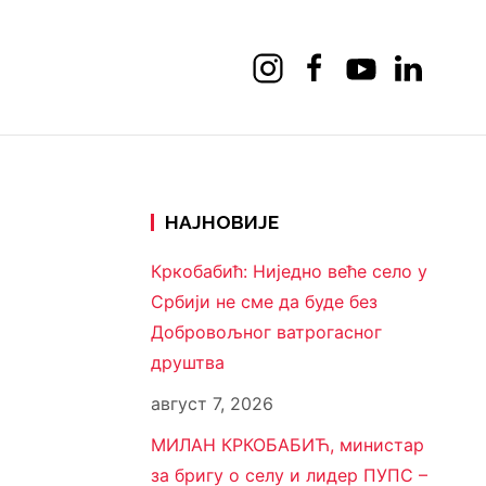
НАЈНОВИЈЕ
Кркобабић: Ниједно веће село у
Србији не сме да буде без
Добровољног ватрогасног
друштва
август 7, 2026
МИЛАН КРКОБАБИЋ, министар
за бригу о селу и лидер ПУПС –