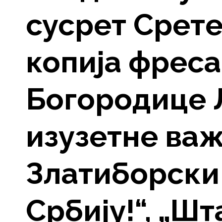
сусрет Срет
копија фреса
Богородице 
изузетне важ
Златиборски 
Србију!“, „Шт