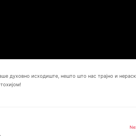
аше духовно исходиште, нешто што нас трајно и нерас
тохијом!
Ne