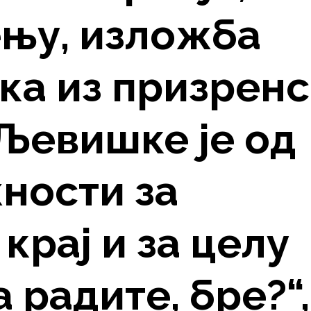
ењу, изложба
ка из призрен
Љевишке је од
ности за
крај и за целу
а радите, бре?“,