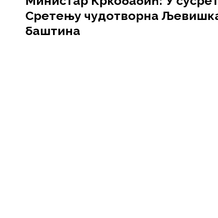
Министар Кркобабић: У сусре
Сретењу чудотворна Љевишк
баштина