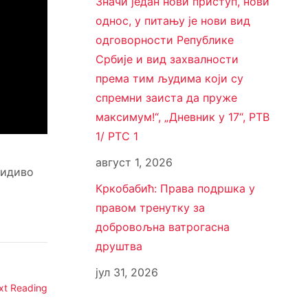
Значи један нови приступ, нови
однос, у питању је нови вид
одговорности Републике
Србије и вид захвалности
према тим људима који су
спремни заиста да пруже
максимум!“, „Дневник у 17“, РТВ
1/ РТС 1
август 1, 2026
кидиво
Кркобабић: Права подршка у
правом тренутку за
добровољна ватрогасна
друштва
јул 31, 2026
xt Reading