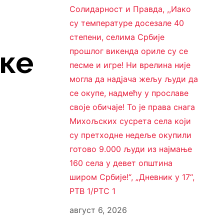
Солидарност и Правда, ,,Иако
су температуре досезале 40
степени, селима Србије
ске
прошлог викенда ориле су се
песме и игре! Ни врелина није
могла да надјача жељу људи да
се окупе, надмећу у прославе
своје обичаје! То је права снага
Михољских сусрета села који
су претходне недеље окупили
готово 9.000 људи из најмање
160 села у девет општина
широм Србије!“, „Дневник у 17“,
РТВ 1/РТС 1
август 6, 2026