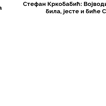
т
Стефан Кркобабић: Војводи
а
била, јесте и биће 