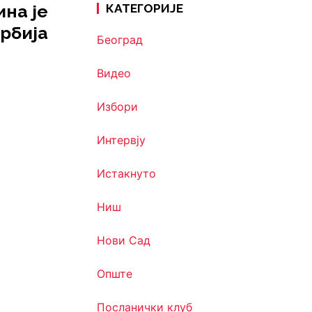
на је
КАТЕГОРИЈЕ
Србија
Београд
Видео
Избори
Интервју
Истакнуто
Ниш
Нови Сад
Опште
Посланички клуб