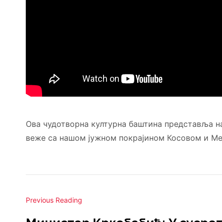
Ова чудотворна културна баштина представља н
веже са нашом јужном покрајином Косовом и Ме
Previous Reading