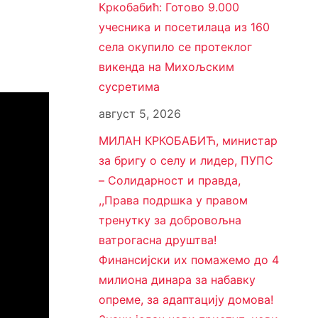
Кркобабић: Готово 9.000
учесника и посетилаца из 160
села окупило се протеклог
викенда на Михољским
сусретима
август 5, 2026
МИЛАН КРКОБАБИЋ, министар
за бригу о селу и лидер, ПУПС
– Солидарност и правда,
,,Права подршка у правом
тренутку за добровољна
ватрогасна друштва!
Финансијски их помажемо до 4
милиона динара за набавку
опреме, за адаптацију домова!