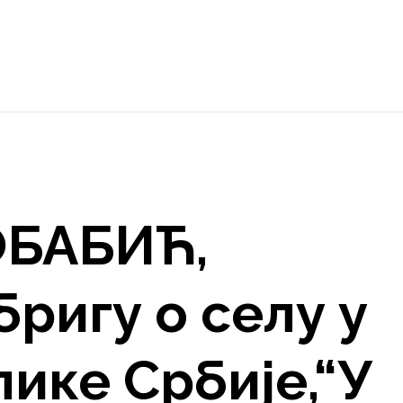
БАБИЋ,
бригу о селу у
ике Србије,“У