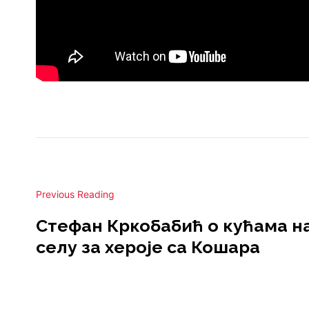
Previous Reading
Стефан Кркобабић о кућама н
селу за хероје са Кошара