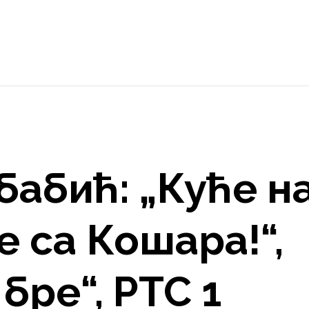
абић: „Куће н
е са Кошара!“,
бре“, РТС 1