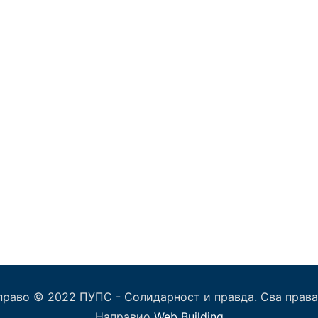
право © 2022 ПУПС - Солидарност и правда. Сва права
Направио
Web Building