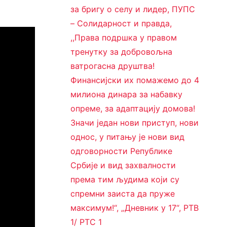
за бригу о селу и лидер, ПУПС
– Солидарност и правда,
,,Права подршка у правом
тренутку за добровољна
ватрогасна друштва!
Финансијски их помажемо до 4
милиона динара за набавку
опреме, за адаптацију домова!
Значи један нови приступ, нови
однос, у питању је нови вид
одговорности Републике
Србије и вид захвалности
према тим људима који су
спремни заиста да пруже
максимум!“, „Дневник у 17“, РТВ
1/ РТС 1