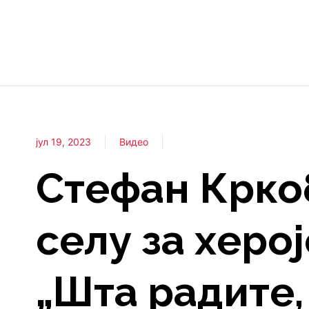
јул 19, 2023
Видео
Стефан Кркоб
селу за херој
„Шта радите, 