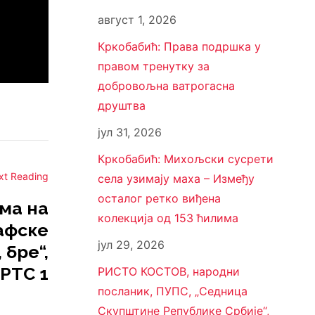
август 1, 2026
Кркобабић: Права подршка у
правом тренутку за
добровољна ватрогасна
друштва
јул 31, 2026
Кркобабић: Михољски сусрети
xt Reading
села узимају маха – Између
осталог ретко виђена
ма на
колекција од 153 ћилима
афске
јул 29, 2026
 бре“,
РТС 1
РИСТО КОСТОВ, народни
посланик, ПУПС, „Седница
Скупштине Републике Србије“,