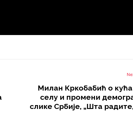
Ne
Милан Кркобабић о кућа
а
селу и промени демогр
слике Србије, „Шта радите,