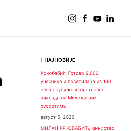
НАЈНОВИЈЕ
а
Кркобабић: Готово 9.000
учесника и посетилаца из 160
села окупило се протеклог
викенда на Михољским
сусретима
август 5, 2026
МИЛАН КРКОБАБИЋ, министар