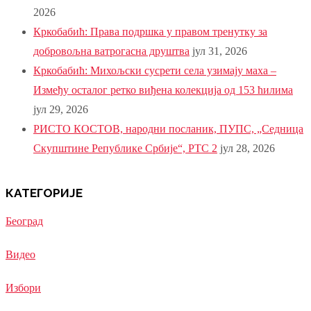
2026
Кркобабић: Права подршка у правом тренутку за
добровољна ватрогасна друштва
јул 31, 2026
Кркобабић: Михољски сусрети села узимају маха –
Између осталог ретко виђена колекција од 153 ћилима
јул 29, 2026
РИСТО КОСТОВ, народни посланик, ПУПС, „Седница
Скупштине Републике Србије“, РТС 2
јул 28, 2026
КАТЕГОРИЈЕ
Београд
Видео
Избори