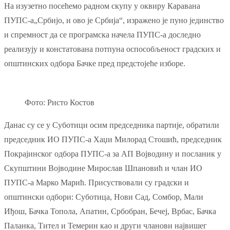
На изузетно посећемо радном скупу у оквиру Каравана
ПУПС-а„Србијо, и ово је Србија“, изражено је пуно јединство
и спремност да се програмска начела ПУПС-а доследно
реализују и констатована потпуна оспособљеност градских и
општинских одбора Бачке пред предстојеће изборе.
Фото: Ристо Костов
Данас су се у Суботици осим председника партије, обратили
председник ИО ПУПС-а Хаџи Милорад Стошић, председник
Покрајинског одбора ПУПС-а за АП Војводину и посланик у
Скупштини Војводине Мирослав Шпановић и члан ИО
ПУПС-а Марко Марић. Присуствовали су градски и
општински одбори: Суботица, Нови Сад, Сомбор, Мали
Иђош, Бачка Топола, Апатин, Србобран, Бечеј, Врбас, Бачка
Паланка, Тител и Темерин као и други чланови највишег