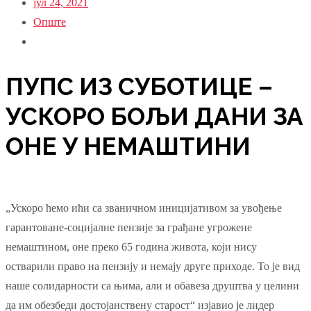
јул 24, 2021
Опште
ПУПС ИЗ СУБОТИЦЕ –
УСКОРО БОЉИ ДАНИ ЗА
ОНЕ У НЕМАШТИНИ
„Ускоро ћемо ићи са званичном иницијативом за увођење
гарантоване-социјалне пензије за грађане угрожене
немаштином, оне преко 65 година живота, који нису
остварили право на пензију и немају друге приходе. То је вид
наше солидарности са њима, али и обавеза друштва у целини
да им обезбеди достојанствену старост“ изјавио је лидер