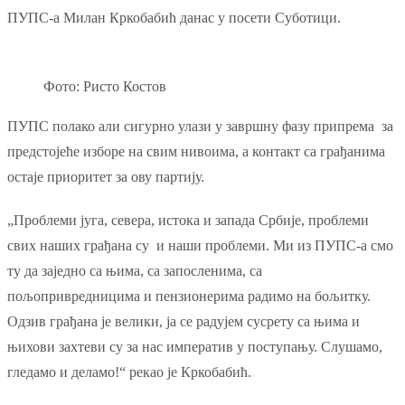
ПУПС-а Милан Кркобабић данас у посети Суботици.
Фото: Ристо Костов
ПУПС полако али сигурно улази у завршну фазу припрема за
предстојеће изборе на свим нивоима, а контакт са грађанима
остаје приоритет за ову партију.
„Проблеми југа, севера, истока и запада Србије, проблеми
свих наших грађана су и наши проблеми. Ми из ПУПС-а смо
ту да заједно са њима, са запосленима, са
пољопривредницима и пензионерима радимо на бољитку.
Одзив грађана је велики, ја се радујем сусрету са њима и
њихови захтеви су за нас императив у поступању. Слушамо,
гледамо и деламо!“
рекао је Кркобабић.