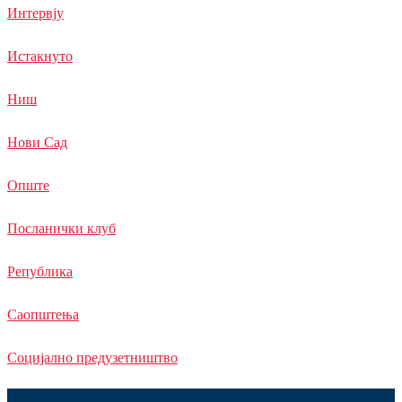
Интервју
Истакнуто
Ниш
Нови Сад
Опште
Посланички клуб
Република
Саопштења
Социјално предузетништво