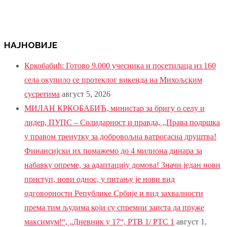
НАЈНОВИЈЕ
Кркобабић: Готово 9.000 учесника и посетилаца из 160
села окупило се протеклог викенда на Михољским
сусретима
август 5, 2026
МИЛАН КРКОБАБИЋ, министар за бригу о селу и
лидер, ПУПС – Солидарност и правда, ,,Права подршка
у правом тренутку за добровољна ватрогасна друштва!
Финансијски их помажемо до 4 милиона динара за
набавку опреме, за адаптацију домова! Значи један нови
приступ, нови однос, у питању је нови вид
одговорности Републике Србије и вид захвалности
према тим људима који су спремни заиста да пруже
максимум!“, „Дневник у 17“, РТВ 1/ РТС 1
август 1,